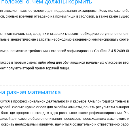
у положено, чем должны кормить
я в школе – важное условие для поддержания их здоровья. Кому положено б
я, сколько времени отведено на прием пищи в столовой, а также какие суще
ченикам начальных, средних и старших классов необходимо регулярно попол
ельные энергетические затраты необходимо ежедневно компенсировать соот
римерное меню и требования к столовой зафиксированы СанПин 2.4.5.2409-0
классов в первую смену, либо обед для обучающихся начальных классов во вт
ожет получить второй прием горячей пищи.
на разная математика
обится в профессиональной деятельности и карьере. Она пригодится только 
 рублей, сколько нужно обоев для оклейки комнаты, понять результаты выборо
в банк, где процент по вкладам в два раза выше ставки рефинансирования. Ре
одимой для самого общего понимания процессов, происходящих в экономике и
освоить необходимый минимум, научиться сознательно и ответственно работ