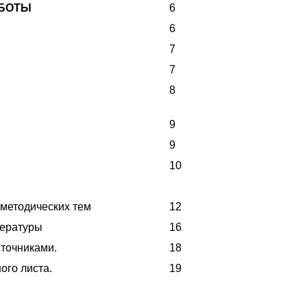
АБОТЫ
6
6
7
7
8
9
9
10
методических тем
12
тературы
16
сточниками.
18
ого листа.
19