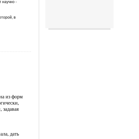
 научно -
оторой, в
на из форм
огически,
, задавая
ла, дать