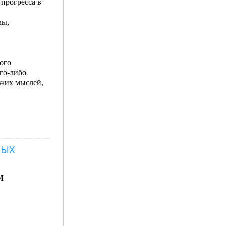
прогресса в
мы,
ого
го-либо
ужих мыслей,
НЫХ
М