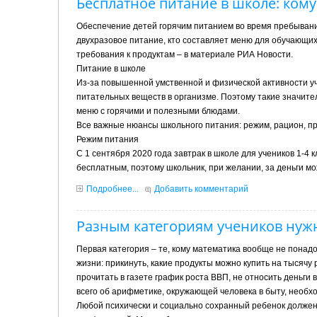
Бесплатное питание в школе: ком
Обеспечение детей горячим питанием во время пребывани
двухразовое питание, кто составляет меню для обучающихс
требования к продуктам – в материале РИА Новости.
Питание в школе
Из-за повышенной умственной и физической активности у
питательных веществ в организме. Поэтому такие значит
меню с горячими и полезными блюдами.
Все важные нюансы школьного питания: режим, рацион, п
Режим питания
С 1 сентября 2020 года завтрак в школе для учеников 1-4 
бесплатным, поэтому школьник, при желании, за деньги м
Подробнее...
Добавить комментарий
Разным категориям учеников нуж
Первая категория – те, кому математика вообще не понад
жизни: прикинуть, какие продукты можно купить на тысячу
прочитать в газете график роста ВВП, не относить деньги 
всего об арифметике, окружающей человека в быту, необх
Любой психически и социально сохранный ребенок должен 