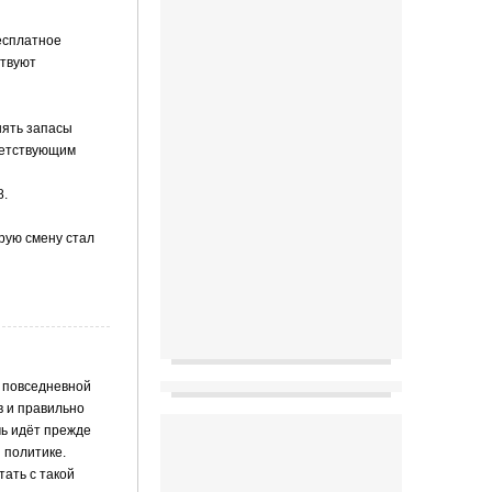
есплатное
ствуют
нять запасы
ветствующим
8.
орую смену стал
в повседневной
в и правильно
чь идёт прежде
 политике.
ать с такой