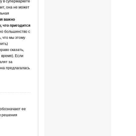
у в супермаркете
чит, она не может
льная
ия важно
, что пригодится
но большинство с
, что мы этому
зить)
право сказать,
 время). Если
алят за
она предлагалась
 обозначают ее
м решения