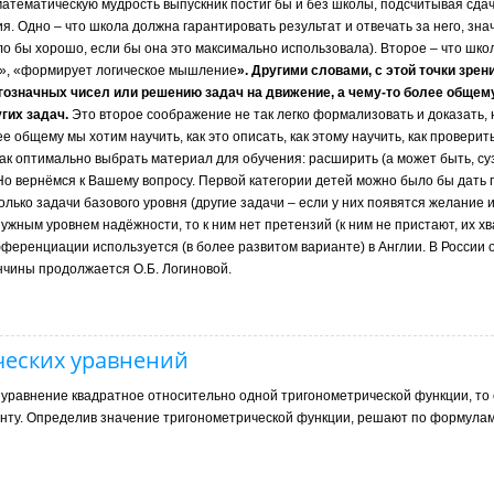
тематическую мудрость выпускник постиг бы и без школы, подсчитывая сдач
я. Одно – что школа должна гарантировать результат и отвечать за него, зна
было бы хорошо, если бы она это максимально использовала). Второе – что шко
ит», «формирует логическое мышление
». Другими словами, с этой точки зрен
значных чисел или решению задач на движение, а чему­-то более общему
гих задач.
Это второе соображение не так легко формализовать и доказать, 
 общему мы хотим научить, как это описать, как этому научить, как проверить
. как оптимально выбрать материал для обучения: расширить (а может быть, су
.? Но вернёмся к Вашему вопросу. Первой категории детей можно было бы дать 
лько задачи базового уровня (другие задачи – если у них появятся желание и
ужным уровнем надёжности, то к ним нет претензий (к ним не пристают, их хв
фференциации используется (в более развитом варианте) в Англии. В России 
нчины продолжается О.Б. Логиновой.
ческих уравнений
ли уравнение квадратное относительно одной тригонометрической функции, то
нанту. Определив значение тригонометрической функции, решают по формула