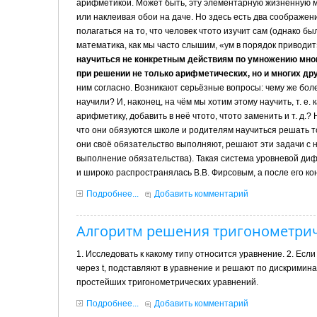
арифметикой. Может быть, эту элементарную жизненную ма
или наклеивая обои на даче. Но здесь есть два соображени
полагаться на то, что человек что­то изучит сам (однако 
математика, как мы часто слышим, «ум в порядок привод
научиться не конкретным действиям по умножению много
при решении не только арифметических, но и многих дру
ним согласно. Возникают серьёзные вопросы: чему же более
научили? И, наконец, на чём мы хотим этому научить, т. е
арифметику, добавить в неё что­то, что­то заменить и т. д
что они обязуются школе и родителям научиться решать то
они своё обязательство выполняют, решают эти задачи с н
выполнение обязательст­ва). Такая система уровневой ди
и широко распространялась В.В. Фирсовым, а после его ко
Подробнее...
Добавить комментарий
Алгоритм решения тригонометри
1. Исследовать к какому типу относится уравнение. 2. Ес
через t, подставляют в уравнение и решают по дискрими
простейших тригонометрических уравнений.
Подробнее...
Добавить комментарий