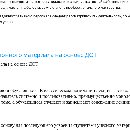
симо от причин, из-за которых педагог или административный работник пишет
 поднимается на более высокую ступень профессионального мастерства.
административного персонала следует рассматривать как деятельность, по к
м уровне.
ионного материала на основе ДОТ
иала на основе ДОТ
овки обучающихся. В классическом понимании лекция — это од
одаватель системно и последовательно, преимущественно монол
й теме, а обучающиеся слушают и записывают содержание лекции
снову для последующего усвоения студентами учебного материа