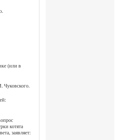
ю.
ике (или в
. Чуковского.
ей:
вопрос
урки котята
ета, заявляет: