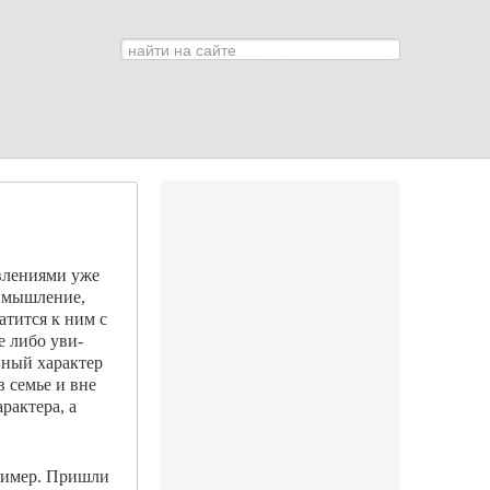
Искать...
0
явлениями уже
х мышление,
атится к ним с
е либо уви­
й­ный характер
 семье и вне
рактера, а
пример. Пришли