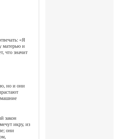
твечать: «Я
у матерью и
т, что значит
ю, но и они
вырастают
домашние
ый закон
ечут икру, из
е; они
ом,