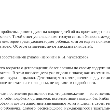
 проб­лемы, рекомендуют на вопрос детей об их происхождении о
осила». Такой ответ устанавливает тесную связь и близость межд
 некоторое время удовлетво­ряет ребенка, хотя он еще не понимае
матерью. Об этом свидетельствуют высказывания детей:
я собственными руками (из книги К. И. Чуковского).
о возраста о деторождении более сложны по своему содер­жани
тери. В этом возрасте дети уже видели и знают, как из семян 
де, а куры — цыплят. Дети зна­ют, что котята, щенята и другие 
ще отвечать на их вопросы, не вдаваясь в подробности.
ители постепенно разъясняют им, что размножение — естест­венн
х, себе подобных организмов, все животные вымерли бы. Рыбы м
обаки и другие животные вынашивают котят и щенят в своем тел
 ребеночка, слабого, беспо­мощного, нуждающегося в тщательн