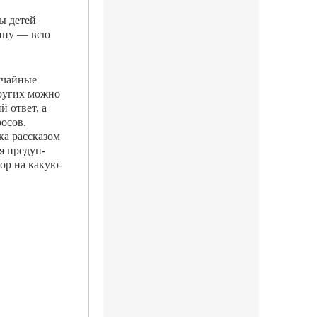
ы детей
тину — всю
учайные
других можно
й ответ, а
росов.
ка рассказом
я предуп­
ор на какую-