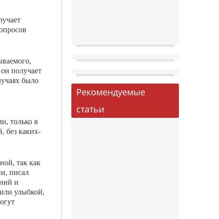
лучает
вопросов
ываемого,
 он получает
лучаях было
Рекомендуемые
статьи
и, только в
, без каких-
ой, так как
ии, писал
ний и
 или улыбкой,
могут