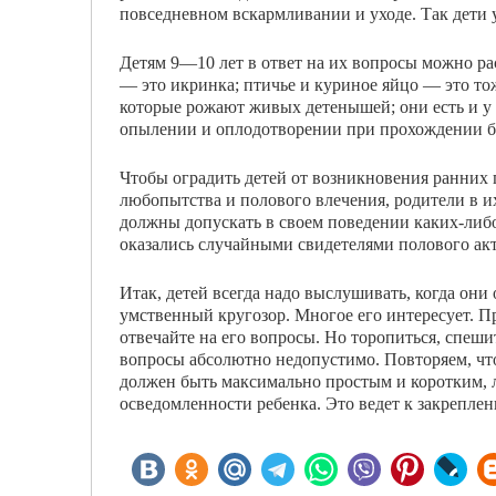
повседневном вскармливании и уходе. Так дети 
Детям 9—10 лет в ответ на их вопросы можно рас
— это икринка; птичье и куриное яйцо — это тож
которые рожают живых детенышей; они есть и у
опылении и опло­дотворении при прохождении бо
Чтобы оградить детей от возникновения ранних 
любопытства и полового влечения, родители в их
должны допускать в своем поведении каких-либо
оказались случайными сви­детелями полового акт
Итак, детей всегда надо выслушивать, когда они о
умственный кругозор. Многое его интересу­ет. П
отвечайте на его вопросы. Но то­ропиться, спеш
вопросы абсолютно недопустимо. Повторяем, что 
должен быть максимально простым и коротким, ли
осведомленности ребенка. Это ведет к закреплен