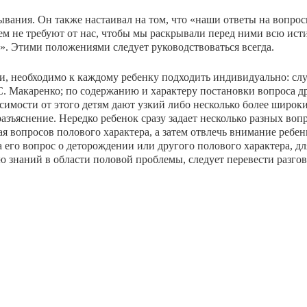
ва­ния. Он также настаивал на том, что «наши ответы на вопрос
сем не требуют от нас, чтобы мы раскрывали перед ними всю ис
е». Этими положениями следует руковод­ствоваться всегда.
, не­обходимо к каждому ребенку подходить индивидуально: сл
С. Макаренко; по содержанию и характеру постановки вопроса 
симости от этого детям дают узкий либо не­сколько более широки
зъяснение. Нередко ребенок сразу задает несколько разных воп
я вопросов полового характера, а затем отвлечь внимание ребен
 его вопрос о дето­рождении или другого полового характера, дл
 знаний в области половой проблемы, следует перевести разгов