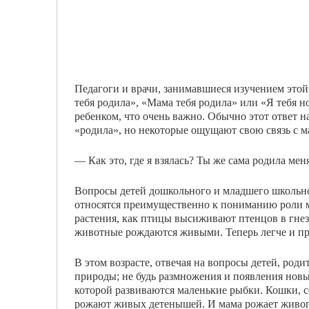
Педагоги и врачи, занимавшиеся изучением этой
тебя родила», «Мама тебя родила» или «Я тебя н
ребенком, что очень важно. Обычно этот ответ на
«ро­дила», но некоторые ощущают свою связь с 
— Как это, где я взялась? Ты же сама родила мен
Вопросы детей дошкольного и младшего школьног
относятся преимущественно к понима­нию роли ма
растения, как птицы вы­сиживают птенцов в гнез
животные рождаются живыми. Теперь легче и про
В этом возрасте, отвечая на вопросы детей, род
природы; не будь размножения и появления новы
которой развиваются маленькие рыбки. Кошки, с
рожают живых детены­шей. И мама рожает живого