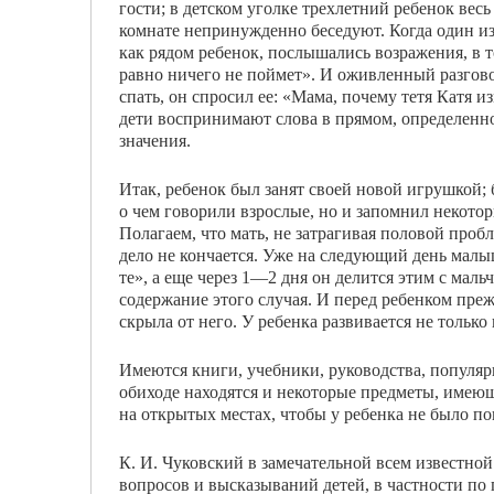
гости; в детском уголке трехлетний ребе­нок вес
комнате непринужденно беседуют. Когда один из
как рядом ребенок, по­слышались возражения, в т
равно ничего не поймет». И оживленный разговор
спать, он спросил ее: «Мама, почему тетя Катя и
дети воспринимают слова в прямом, оп­ределенн
значения.
Итак, ребенок был занят своей новой игрушкой; б
о чем говорили взрослые, но и запом­нил некото
Полагаем, что мать, не затра­гивая половой проб
дело не кончает­ся. Уже на следующий день малы
те», а еще через 1—2 дня он делится этим с маль
содержание этого случая. И перед ребен­ком пре
скрыла от него. У ребенка раз­вивается не тольк
Имеются книги, учебники, руководства, популя
обиходе находятся и некоторые предметы, имеющ
на открытых местах, что­бы у ребенка не было пов
К. И. Чуковский в замечательной всем известной
вопросов и высказываний детей, в част­ности по