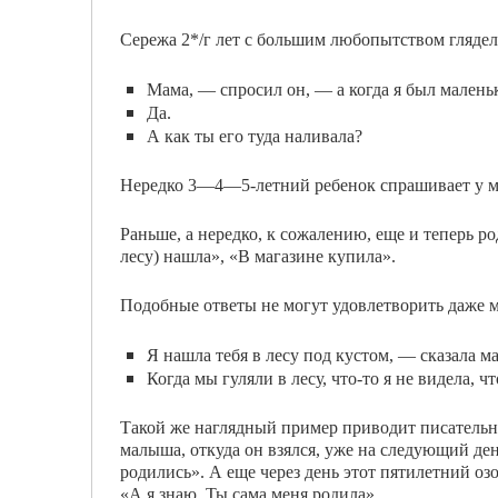
Сережа 2*/г лет с большим любопытством глядел,
Мама, — спросил он, — а когда я был маленьк
Да.
А как ты его туда наливала?
Нередко 3—4—5-летний ребенок спрашивает у мате
Раньше, а нередко, к сожалению, еще и теперь р
лесу) нашла», «В магазине купила».
Подобные ответы не могут удовлетворить даже м
Я нашла тебя в лесу под кустом, — сказала м
Когда мы гуляли в лесу, что-то я не видела, ч
Такой же наглядный пример приводит писательни
малыша, откуда он взялся, уже на следующий ден
родились». А еще через день этот пятилетний озо
«А я знаю. Ты сама меня родила».