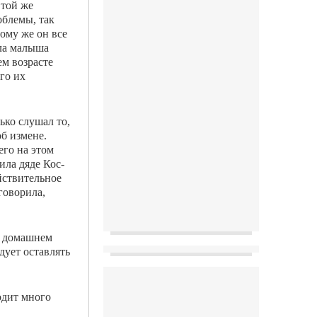
 той же
облемы, так
тому же он все
ала малыша
ем возрасте
го их
ько слушал то,
б измене.
его на этом
ила дяде Кос­
ействительное
говорила,
.
В домашнем
дует оставлять
одит много