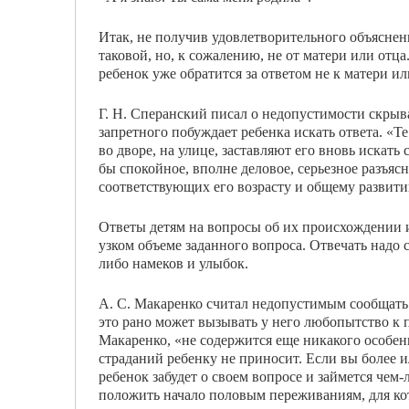
Итак, не получив удовлетворительного объяснени
таковой, но, к сожалению, не от матери или от
ребенок уже обратится за ответом не к матери ил
Г. Н. Сперанский писал о недопустимости скрыва
запретного побуждает ребенка искать отве­та. «Т
во дворе, на улице, заставля­ют его вновь искат
бы спокойное, вполне деловое, серьезное разъяс
соответствую­щих его возрасту и общему развит
Ответы детям на вопросы об их происхождении и
узком объеме заданного вопроса. Отвечать надо 
либо намеков и улыбок.
А. С. Макаренко считал недопустимым сообщать
это рано может вызывать у него лю­бопытство к 
Макаренко, «не содержится еще никакого особе
страданий ребенку не приносит. Если вы более и
ребе­нок забудет о своем вопросе и займется че
положить начало половым переживаниям, для ко