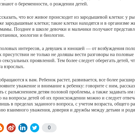
узнают о беременности, о рождении детей.
ска­зать, что все живое происходит из зародышевой клетки: у ры
е зародышевые клетки; такие клетки на­ходятся и в организме 
 мамы. Позднее в школе девочки и мальчики получают представл
таники, зоологии и био­логии.
поло­вых интересов, а девушек и юношей — от возбуждения пол
 присутствии не только не доляшы вести разговоры на по­ловые 
 сексуальных проявлений. Тем более следует оберегать детей, ч
а взрослых.
бра­щаются к вам. Ребенок растет, развивается, все более рас­шир
роявите уважение и внимание к ребенку: говорите с ним, рассказ
ить с разъяснением детям половой пробле­мы, а также задавать и
на вопросы детей об их про­исхождении можно и следует отвеча
шь в пределах заданного вопроса, с учетом возраста, общего р
ию взаим­ного уважения, доверия и дружбы между детьми и роди
0