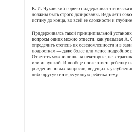
К. И. Чуковский горячо поддерживал эти высказы
должны быть строго дозированы. Ведь де­ти сов
истину до конца, во всей ее слож­ности и глубин
Придерживаясь такой принципиальной установки
вопросы одних можно отвести, как указывал А. 
определить степень их осведомлен­ности и в зави
подросткам — даже более или менее подробное ра
Ответить можно лишь на некоторые, не затрагива
или игрушкой. И вообще после ответа ребенку на
реждения новых вопросов, ведущих к углублению
либо другую интересующую ребенка тему.