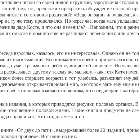
ь поглощен игрой со своей новой игрушкой; взрос­лые за столом в
 гостей, педагог, предложил прекратить об­суждение половой пр
ом числе и со стороны роди­телей: «Ведь он занят игрушками, к 
 на ту же тему продолжался. Но через час, когда мать укладыв
зме­нила дяде Косте, и что она изменила?». Напомним, что в ранн
ом их смысле и обычно еще не различают пере­носного или друго
есе­да взрослых, казалось, его не интересовала. Однако он не тол
рые их высказывания. Его внимание особенно привлек разговор о
лемы, сумела разъяснить ребенку воп­рос об «измене». Но чаще вс
ш рассказывает другому такому же малышу, «как тетя Катя измен
чиком более старшего возраста и тот, улыбаясь, разъясняет ему д
ждевременно открывается новый мир, о котором мать ему еще не 
о интерес к половым взаимоотношени­ям, но и недоверие к матери
рные издания, в которых приводятся рисунки половых органов. 
ие отношение к половой жизни. Такие книги и предметы не сле
ода спрашивать, что это, для чего и т. п.
 кни­ге «От двух до пяти», выдержавшей более 20 изданий, прив
 половой проблеме. Вот один из них.