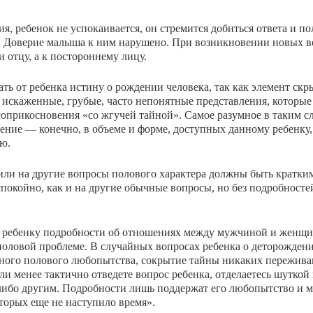
я, ребенок не успокаивается, он стремится добиться ответа и по
ца. Доверие малыша к ним нарушено. При возникнове­нии новых 
и отцу, а к постороннему лицу.
ть от ребенка истину о рождении человека, так как элемент скр
е искаженные, грубые, часто непонятные представ­ления, которые
ь соприкосновения «со жгучей тайной». Самое разумное в таким с
нение — конечно, в объе­ме и форме, доступных данному ребенку,
ию.
ли на другие вопросы полового характера должны быть кратки­м
спокойно, как и на другие обычные вопросы, но без подробностей
 ре­бенку подробности об отношениях между мужчиной и женщин
половой проблеме. В случайных вопросах ре­бенка о деторожден
нного полового любопытства, сокрытие тайны никаких пережива
ли менее тактично отведете вопрос ребенка, отделаетесь шуткой
м-либо другим. Подробности лишь поддержат его любопытство и 
торых еще не наступило время».