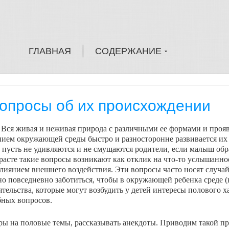
ГЛАВНАЯ
СОДЕРЖАНИЕ
вопросы об их происхождении
Вся жи­вая и неживая природа с различными ее формами и про­
янием окружающей среды быстро и разносторон­не развивается и
пусть не удивляются и не смущают­ся родители, если малыш обр
расте такие вопросы возникают как отклик на что-то услышанно
од влиянием внешнего воздействия. Эти вопросы часто носят случа
 повседневно заботиться, чтобы в окружающей ре­бенка среде (в
тельства, которые могут возбудить у детей интересы полового ха
бных вопросов.
оры на половые темы, рассказывать анекдоты. Приводим такой 