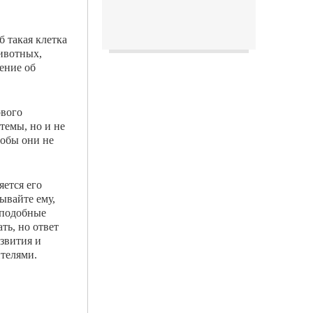
б такая клетка
животных,
ение об
ового
темы, но и не
тобы они не
яется его
ывайте ему,
м подобные
ть, но ответ
азвития и
­телями.