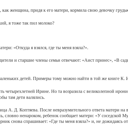
 как женщина, придя к его матери, кормила свою девочку грудь
ий, я тоже так пил молоко?
­ри: «Откуда я взялся, где ты меня взяла?».
оди­тели и старшие члены семьи отвечают: «Аист принес», «В сад
алень­ких детей. Примеры тому можно найти в той же книге К. И
ать четырехлетней Ирине. Но та возразила с великолепной ирони
тобы там дети валялись.
ца А. Д. Коптяева. После невразумительного ответа матери на 
ь, словно ненароком, ребенок сообщает матери: «У со­седской М
рник снова спрашивает: «Где ты меня взяла?» и, не дожидаясь отв