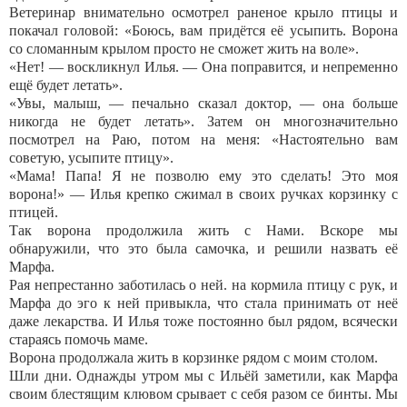
Ветеринар внимательно осмотрел раненое крыло птицы и
покачал головой: «Боюсь, вам придётся её усыпить. Ворона
со сломанным крылом просто не сможет жить на воле».
«Нет! — воскликнул Илья. — Она поправится, и непременно
ещё будет летать».
«Увы, малыш, — печально сказал доктор, — она больше
никогда не будет летать». Затем он многозначительно
посмотрел на Раю, потом на меня: «Настоятельно вам
советую, усыпите птицу».
«Мама! Папа! Я не позволю ему это сделать! Это моя
ворона!» — Илья крепко сжимал в своих ручках корзинку с
птицей.
Так ворона продолжила жить с Haми. Вскоре мы
обнаружили, что это была самочка, и решили назвать её
Марфа.
Рая непрестанно заботилась о ней. на кормила птицу с рук, и
Марфа до эго к ней привыкла, что стала принимать от неё
даже лекарства. И Илья тоже постоянно был рядом, всячески
стараясь помочь маме.
Ворона продолжала жить в корзинке рядом с моим столом.
Шли дни. Однажды утром мы с Ильёй заметили, как Марфа
своим блестящим клювом срывает с себя разом се бинты. Мы