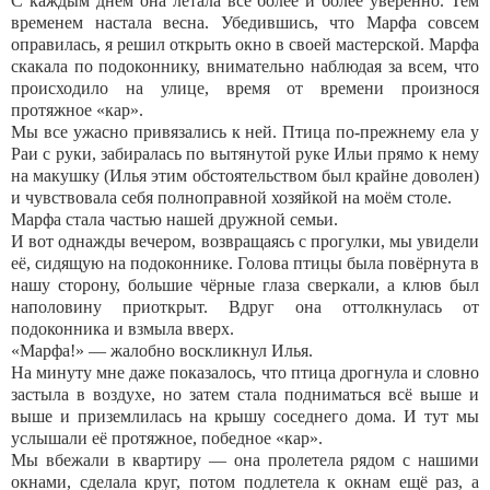
С каждым днём она летала всё более и более уверенно. Тем
временем настала весна. Убедившись, что Марфа совсем
оправилась, я решил открыть окно в своей мастерской. Марфа
скакала по подоконнику, внимательно наблюдая за всем, что
происходило на улице, время от времени произнося
протяжное «кар».
Мы все ужасно привязались к ней. Птица по-прежнему ела у
Раи с руки, забиралась по вытянутой руке Ильи прямо к нему
на макушку (Илья этим обстоятельством был крайне доволен)
и чувствовала себя полноправной хозяйкой на моём столе.
Марфа стала частью нашей дружной семьи.
И вот однажды вечером, возвращаясь с прогулки, мы увидели
её, сидящую на подоконнике. Голова птицы была повёрнута в
нашу сторону, большие чёрные глаза сверкали, а клюв был
наполовину приоткрыт. Вдруг она оттолкнулась от
подоконника и взмыла вверх.
«Марфа!» — жалобно воскликнул Илья.
На минуту мне даже показалось, что птица дрогнула и словно
застыла в воздухе, но затем стала подниматься всё выше и
выше и приземлилась на крышу соседнего дома. И тут мы
услышали её протяжное, победное «кар».
Мы вбежали в квартиру — она пролетела рядом с нашими
окнами, сделала круг, потом подлетела к окнам ещё раз, а