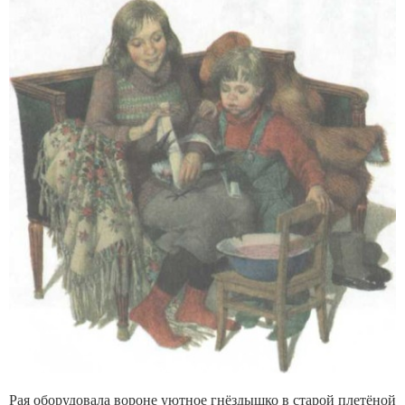
Рая оборудовала вороне уютное гнёздышко в старой плетёной