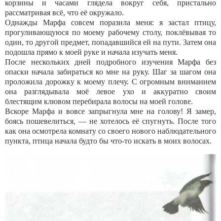
корзины и часами глядела вокруг себя, пристально
рассматривая всё, что её окружало.
Однажды Марфа совсем поразила меня: я застал птицу,
прогуливающуюся по моему рабочему столу, поклёвывая то
один, то другой предмет, попадавшийся ей на пути. Затем она
подошла прямо к моей руке и начала изучать меня.
После нескольких дней подробного изучения Марфа без
опаски начала забираться ко мне на руку. Шаг за шагом она
проложила дорожку к моему плечу. С огромным вниманием
она разглядывала моё левое ухо и аккуратно своим
блестящим клювом перебирала волосы на моей голове.
Вскоре Марфа и вовсе запрыгнула мне на голову! Я замер,
боясь пошевелиться, — не хотелось её спугнуть. После того
как она осмотрела комнату со своего нового наблюдательного
пункта, птица начала будто бы что-то искать в моих волосах.