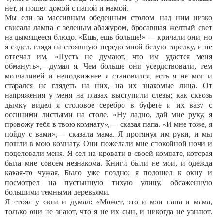
нет, и пошел домой с папой и мамой.
Мы ели за массивным обеденным столом, над ним низко
свисала лампа с зеленым абажуром, бросавшая желтый свет
на дымящееся блюдо. «Ешь, ешь больше!» — кричали они, но
я сидел, глядя на стоявшую передо мной белую тарелку, и не
отвечал им. «Пусть не думают, что им удастся меня
обмануть»,—думал я. Чем больше они усердствовали, тем
молчаливей и неподвижнее я становился, есть я не мог и
старался не глядеть на них, на их знакомые лица. От
напряжения у меня на глазах выступили слезы; как сквозь
дымку видел я столовое серебро в буфете и их вазу с
осенними листьями на столе. «Ну ладно, дай мне руку, я
провожу тебя в твою комнату»,— сказал папа. «И мне тоже, я
пойду с вами»,— сказала мама. Я протянул им руки, и мы
пошли в мою комнату. Они пожелали мне спокойной ночи и
поцеловали меня. Я сел на кровати в своей комнате, которая
была мне совсем незнакома. Книги были не мои, и одежда
какая-то чужая. Было уже поздно; я подошел к окну и
посмотрел на пустынную тихую улицу, обсаженную
большими темными деревьями.
Я стоял у окна и думал: «Может, это и мои папа и мама,
только они не знают, что я не их сын, и никогда не узнают.