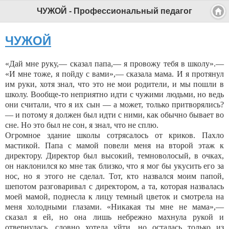
ЧУЖОЙ - Профессиональный педагог
ЧУЖОЙ
«Дай мне руку,— сказал папа,— я провожу тебя в школу».—
«И мне тоже, я пойду с вами»,— сказала мама. И я протянул
им руки, хотя знал, что это не мои родители, и мы пошли в
школу. Вообще-то неприятно идти с чужими людьми, но ведь
они считали, что я их сын — а может, только притворялись?
— и потому я должен был идти с ними, как обычно бывает во
сне. Но это был не сон, я знал, что не сплю.
Огромное здание школы сотрясалось от криков. Пахло
мастикой. Папа с мамой повели меня на второй этаж к
директору. Директор был высокий, темноволосый, в очках,
он наклонился ко мне так близко, что я мог бы укусить его за
нос, но я этого не сделал. Тот, кто назвался моим папой,
шепотом разговаривал с директором, а та, которая назвалась
моей мамой, поднесла к лицу темный цветок и смотрела на
меня холодными глазами. «Никакая ты мне не мама»,—
сказал я ей, но она лишь небрежно махнула рукой и
отвернулась, словно хотела уйти, но осталась только из