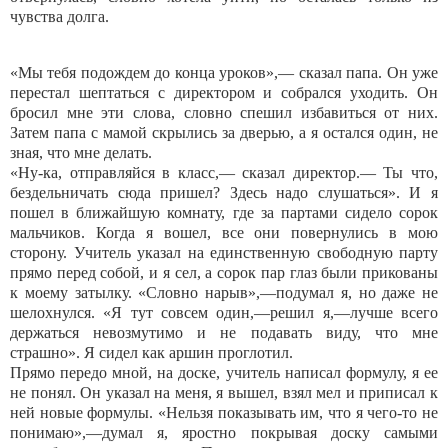
чувства долга.
«Мы тебя подождем до конца уроков»,— сказал папа. Он уже
перестал шептаться с директором и собрался уходить. Он
бросил мне эти слова, словно спешил избавиться от них.
Затем папа с мамой скрылись за дверью, а я остался один, не
зная, что мне делать.
«Ну-ка, отправляйся в класс,— сказал директор.— Ты что,
бездельничать сюда пришел? Здесь надо слушаться». И я
пошел в ближайшую комнату, где за партами сидело сорок
мальчиков. Когда я вошел, все они повернулись в мою
сторону. Учитель указал на единственную свободную парту
прямо перед собой, и я сел, а сорок пар глаз были прикованы
к моему затылку. «Словно нарыв»,—подумал я, но даже не
шелохнулся. «Я тут совсем один,—решил я,—лучше всего
держаться невозмутимо и не подавать виду, что мне
страшно». Я сидел как аршин проглотил.
Прямо передо мной, на доске, учитель написал формулу, я ее
не понял. Он указал на меня, я вышел, взял мел и приписал к
ней новые формулы. «Нельзя показывать им, что я чего-то не
понимаю»,—думал я, яростно покрывая доску самыми