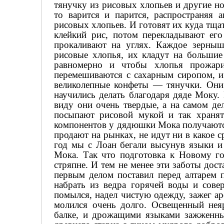
тянучку из рисовых хлопьев и другие н
то варится и парится, распространяя
рисовых хлопьев. И готовят их куда тщат
клейкий рис, потом перекладывают ег
прокаливают на углях. Каждое зерныш
рисовые хлопья, их кладут на большие
равномерно и чтобы хлопья прожари
перемешиваются с сахарным сиропом, и 
великолепные конфеты — тянучки. Они 
научились делать благодаря дяде Моку
виду они очень твердые, а на самом де
посыпают рисовой мукой и так хранят
компонентов у дядюшки Мока получаются в
продают на рынках, не идут ни в какое 
год мы с Лоан бегали высунув языки и
Мока. Так что подготовка к Новому го
стряпне. И тем не менее эти заботы дос
первым делом поставил перед алтарем 
набрать из ведра горячей воды и сов
помылся, надел чистую одежду, зажег а
молился очень долго. Освещенный нея
балке, и дрожащими языками зажженных