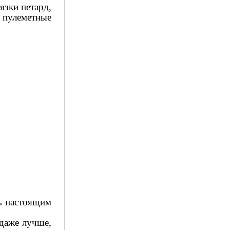
язки петард,
а пулеметные
ь настоящим
 даже лучше,