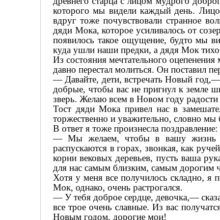
древнего старца с лицом мудрого добро
которого мы видели каждый день. Лицо
вдруг тоже почувствовали странное вол
дяди Мока, которое усиливалось от созе
появилось такое ощущение, будто мы в
куда ушли наши предки, а дядя Мок тихо 
Из состояния мечтательного оцепенения м
давно перестал молиться. Он поставил п
— Давайте, дети, встречать Новый год,
добрые, чтобы вас не пригнул к земле ш
зверь. Желаю всем в Новом году радости 
Тост дяди Мока привел нас в замешате
торжественно и уважительно, словно мы 
В ответ я тоже произнесла поздравление:
— Мы желаем, чтобы в вашу жизнь сн
распускаются в горах, звонкая, как руче
корни вековых деревьев, пусть ваша рук
для нас самым близким, самым дорогим ч
Хотя у меня все получилось складно, я п
Мок, однако, очень растрогался.
— У тебя доброе сердце, девочка,— ска
все трое очень славные. Из вас получатс
Новым годом, дорогие мои!