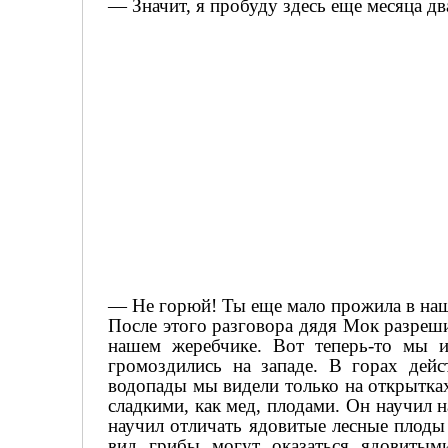
— Значит, я пробуду здесь еще месяца дв
— Не горюй! Ты еще мало прожила в наши
После этого разговора дядя Мок разреши
нашем жеребчике. Вот теперь-то мы и
громоздились на западе. В горах дей
водопады мы видели только на открытках
сладкими, как мед, плодами. Он научил н
научил отличать ядовитые лесные плоды
вид грибы могут оказаться ядовитыми