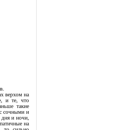
в.
ах верхом на
, и те, что
аньше такие
 с сочными и
 дня и ночи,
мпатичные на
, то сильно