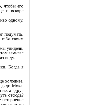
о, чтобы его
це и вскоре
ливо одному,
ог подумать,
 тебя своим
 мы увидели,
отом замигал
из виду.
шки. Когда я
ще холоднее.
к дяди Мока.
ние: а вдруг
нуть отсюда?
е нетерпение
 маме я тоже