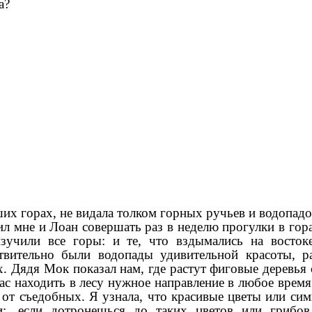
а?
х горах, не видала толком горных ручьев и водопадо
л мне и Лоан совершать раз в неделю прогулки в гор
зучили все горы: и те, что вздымались на востоке
ствительно были водопады удивительной красоты, р
. Дядя Мок показал нам, где растут фиговые деревья
ас находить в лесу нужное направление в любое время
 от съедобных. Я узнала, что красивые цветы или си
:, если дотронешься до таких цветов или грибов