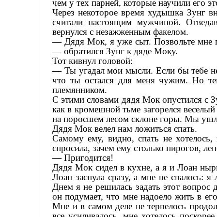
чем у тех парней, которые научили его эт
Через некоторое время худышка Зунг вн
считали настоящим мужчиной. Отведав
вернулся с незажженным факелом.
— Дядя Мок, я уже сыт. Позвольте мне 
— обратился Зунг к дяде Моку.
Тот кивнул головой:
— Ты угадал мои мысли. Если бы тебе не
что ты остался для меня чужим. Но теп
племянником.
С этими словами дядя Мок опустился с З
как в кромешной тьме загорелся веселый 
на поросшем лесом склоне горы. Мы ушли 
Дядя Мок велел нам ложиться спать.
Самому ему, видно, спать не хотелось,
спросила, зачем ему столько пирогов, леп
— Пригодится!
Дядя Мок сидел в кухне, а я и Лоан ныр
Лоан заснула сразу, а мне не спалось: 
Днем я не решилась задать этот вопрос 
он подумает, что мне надоело жить в ег
Мне и в самом деле не терпелось продо
все усиливалось, мне хотелось поскоре