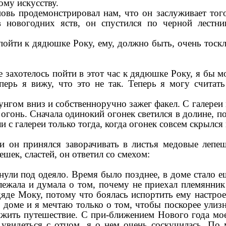
ому искусству.
овь продемонстрировал нам, что он заслуживает тог
 новогодних яств, он спустился по черной лестни
пойти к дядюшке Року, ему, должно быть, очень тоск
 захотелось пойти в этот час к дядюшке Року, я бы м
ерь я вижу, что это не так. Теперь я могу считать
унгом вниз и собственноручно зажег факел. С галереи
огонь. Сначала одинокий огонек светился в долине, п
с галереи только тогда, когда огонек совсем скрылся 
 и он принялся заворачивать в листья медовые лепе
ешек, сластей, он ответил со смехом:
нули под одеяло. Время было позднее, в доме стало е
я лежала и думала о том, почему не приехал племянни
дяде Моку, потому что боялась испортить ему настрое
о доме и я мечтаю только о том, чтобы поскорее улиз
лжить путешествие. С при-ближением Нового года мо
е увидеться с отцом, я о нем очень соскучилась. По