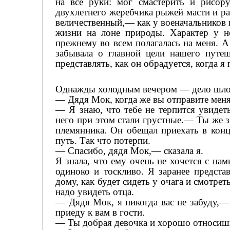
на все руки: мог смастерить и рисо
двухлетнего жеребчика рыжей масти и ра
величественный,— как у военачальников 
жизни на лоне природы. Характер у не
прежнему во всем полагалась на меня. А
забывала о главной цели нашего путе
представлять, как он обрадуется, когда я 
Однажды холодным вечером — дело шло 
— Дядя Мок, когда же вы отправите меня
— Я знаю, что тебе не терпится увидет
него при этом стали грустные.— Ты же 
племянника. Он обещал приехать в конц
путь. Так что потерпи.
— Спасибо, дядя Мок,— сказала я.
Я знала, что ему очень не хочется с нам
одиноко и тоскливо. Я заранее предста
дому, как будет сидеть у очага и смотрет
надо увидеть отца.
— Дядя Мок, я никогда вас не забуду,—
приеду к вам в гости.
— Ты добрая девочка и хорошо относишь