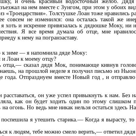
рушку, и очень красивый водосточный желоб. Дяд
зъезжал на нем вместе с Зунгом, при этом у обоих ви
из «Троецарствия». Толстушке Лоан тоже нравились р
е совсем не изменился: она осталась такой же ине
 я хоть и искренне привязалась к дядюшке Моку, ни 
шествия. Я все время думала об отце, мне нравило
приеду к нему на погранзаставу.
к зиме — я напомнила дяде Моку:
 и Лоан к моему отцу?
ь отца,— сказал дядя Мок, понимающе кивнув голово
знаешь, на прошлой неделе я получил письмо из Ныон
е года. Отпразднуем вместе Новый год , и отправлю
и расставаться, он уже успел привыкнуть к нам. Без н
вляла, как он будет ходить один по этому слишком 
ь на огонь. Но ведь мне никак нельзя остаться здесь Н
 поспешила я утешить старика.— Когда я вырасту, то
ся к людям, тебе можно смело верить,— ответил дядя