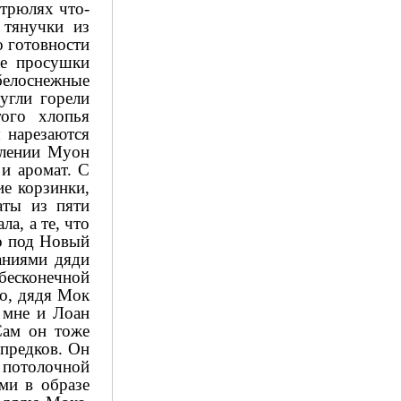
стрюлях что-
 тянучки из
о готовности
ле просушки
белоснежные
угли горели
ого хлопья
 нарезаются
елении Муон
и аромат. С
ие корзинки,
аты из пяти
а, а те, что
то под Новый
аниями дяди
бесконечной
но, дядя Мок
 мне и Лоан
Сам он тоже
 предков. Он
 потолочной
ми в образе