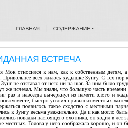
ГЛАВНАЯ
СОДЕРЖАНИЕ
ИДАННАЯ ВСТРЕЧА
 Мок относился к нам, как к собственным детям, а
а. Привольнее всех жилось худышке Зунгу. С тех пор
 Зунг не отставал от него ни на шаг. За ним было труд
ут же исчезал. Мы знали, что большую часть времени
г раз и навсегда вычеркнул из памяти злого и жадн
 новом месте, быстро усвоил привычки местных жителе
держаться появилось такое сходство с местными парн
лись к Зунгу весьма уважительно. Да и как могло быть
жились повадки настоящего охотника, он ходил в лес з
же местных. Голова у него соображала хорошо, и он 