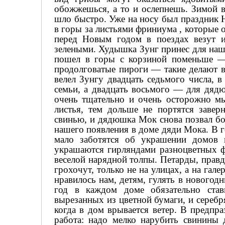
обожжешься, а то и ослепнешь. Зимой в
шло быстро. Уже на носу был праздник 
в горы за листьями фриниума , которые 
перед Новым годом в поездах везут и
зелеными. Худышка Зунг принес для наш
пошел в горы с корзиной поменьше — 
продолговатые пироги — такие делают в
велел Зунгу двадцать седьмого числа, 
семьи, а двадцать восьмого — для дяд
очень тщательно и очень осторожно мы
листья, тем дольше не портятся завер
свинью, и дядюшка Мок снова позвал бо
нашего появления в доме дяди Мока. В г
мало заботятся об украшении домов 
украшаются гирляндами разноцветных ф
веселой нарядной толпы. Петарды, правд
грохочут, только не на улицах, а на гал
нравилось нам, детям, гулять в нового
год в каждом доме обязательно ста
вырезанных из цветной бумаги, и сереб
когда в дом врывается ветер. В предпра
работа: надо мелко нарубить свинины д