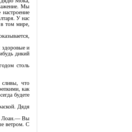
о дядю Мока,
ражение. Мы
е настроение
лтаря. У нас
в том мире,
оказывается,
и здоровые и
нибудь дикий
годом столь
 сливы, что
репкими, как
сегда будете
раской. Дядя
 и Лоан.— Вы
ые ветром. С