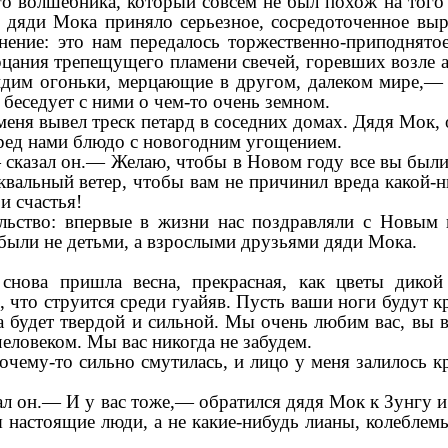
го волшебника, который совсем не был похож на тог
 дяди Мока приняло серьезное, сосредоточенное вы
нение: это нам передалось торжественно-приподнято
рцания трепещущего пламени свечей, горевших возле а
идим огоньки, мерцающие в другом, далеком мире,— 
беседует с ними о чем-то очень земном.
еня вывел треск петард в соседних домах. Дядя Мок, 
еред нами блюдо с новогодним угощением.
— сказал он.— Желаю, чтобы в Новом году все вы был
квальный ветер, чтобы вам не причинил вреда какой-
и счастья!
льство: впервые в жизни нас поздравляли с Новым 
были не детьми, а взрослыми друзьями дяди Мока.
ова пришла весна, прекрасная, как цветы дикой
й, что струится среди гуайяв. Пусть ваши ноги будут к
а будет твердой и сильной. Мы очень любим вас, вы в
еловеком. Мы вас никогда не забудем.
очему-то сильно смутилась, и лицо у меня залилось к
зал он.— И у вас тоже,— обратился дядя Мок к Зунгу
я настоящие люди, а не какие-нибудь лианы, колеблем