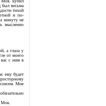
я Мок купил
д был весьма
адости тихой
ртной и по-
на минуту не
сь мысленно
й, а глаза у
гле от моего
 вас с ним в
ас ему будет
просторному
асовсем. Мне
 обязательно
 Мок.