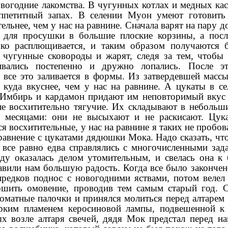
овогодние лакомства. В чугунных котлах и медных ка
 аппетитный запах. В селении Муон умеют готовить
ельнее, чем у нас на равнине. Сначала варят на пару д
о для просушки в большие плоские корзины, а пос
ко расплющивается, и таким образом получаются 
 чугунные сковороды и жарят, следя за тем, чтобы 
вались постепенно и дружно лопались. После эт
все это заливается в формы. Из затвердевшей массы
куда вкуснее, чем у нас на равнине. А цукаты в с
. Имбирь и кардамон придают им неповторимый вкус 
ле восхитительно тягучие. Их складывают в небольш
 месяцами: они не высыхают и не раскисают. Цук
осхитительные, у нас на равнине я таких не пробовал
сравнение с цукатами дядюшки Мока. Надо сказать, ч
 все равно едва справлялись с многочисленными зад
ду оказалась делом утомительным, и свелась она к 
тавили нам большую радость. Когда все было законче
предков поднос с новогодними яствами, потом велел
ершить омовение, проводив тем самым старый год. 
роматные палочки и принялся молиться перед алтарем
рким пламенем керосиновой лампы, подвешенной к
 возле алтаря свечей, дядя Мок предстал перед на