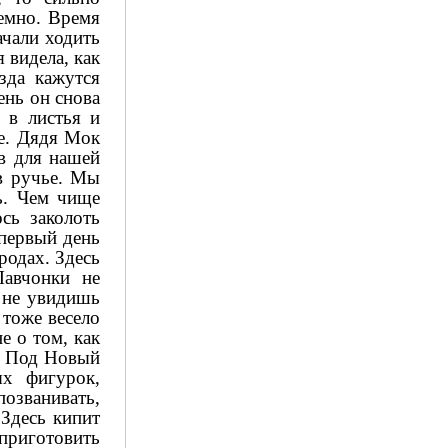
темно. Время
ачали ходить
 видела, как
зда кажутся
ень он снова
 в листья и
не. Дядя Мок
ов для нашей
в ручье. Мы
ь. Чем чище
сь заколоть
 первый день
родах. Здесь
Лавчонки не
 не увидишь
 тоже весело
е о том, как
.. Под Новый
х фигурок,
позванивать,
 Здесь кипит
приготовить