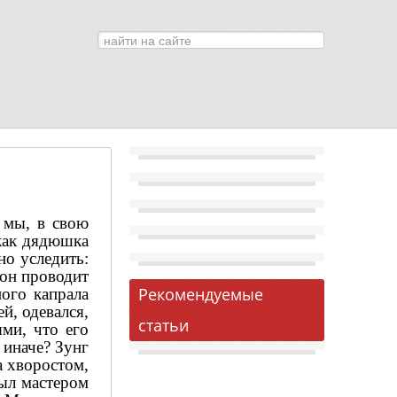
Искать...
0
 мы, в свою
 как дядюшка
но уследить:
 он проводит
Рекомендуемые
ого капрала
й, одевался,
статьи
ями, что его
 иначе? Зунг
а хворостом,
был мастером