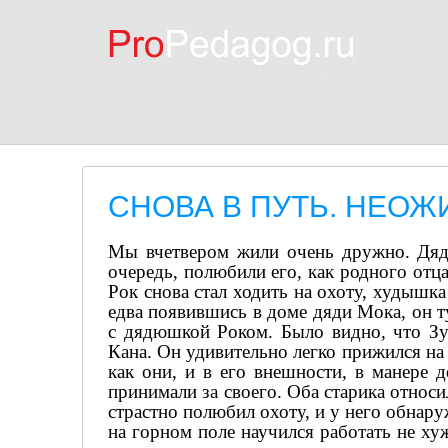
СНОВА В ПУТЬ. НЕОЖ
Мы вчетвером жили очень дружно. Дядя
очередь, полюбили его, как родного отц
Рок снова стал ходить на охоту, худышка
едва появившись в доме дяди Мока, он т
с дядюшкой Роком. Было видно, что Зун
Кана. Он удивительно легко прижился на
как они, и в его внешности, в манере 
принимали за своего. Оба старика относи
страстно полюбил охоту, и у него обнару
на горном поле научился работать не ху