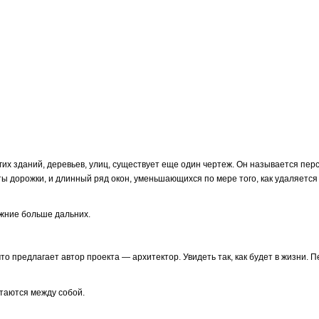
их зданий, деревьев, улиц, существует еще один чертеж. Он называется перс
ы дорожки, и длинный ряд окон, уменьшающихся по мере того, как удаляет­ся
лижние больше дальних.
о предлага­ет автор проекта — архитектор. Увидеть так, как будет в жизни. П
таются меж­ду собой.