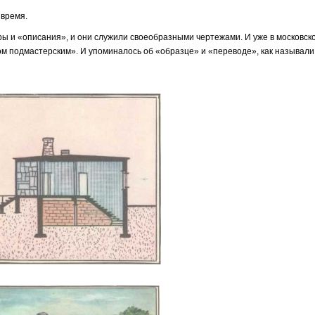
 время.
еры и «описа­ния», и они служили своеобразными чертежами. И уже в московск
ом подмастерским». И упоминалось об «образце» и «переводе», как на­зывали 