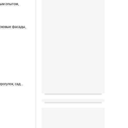
ным опытом,
боковые фасады,
гу­лок, сад...