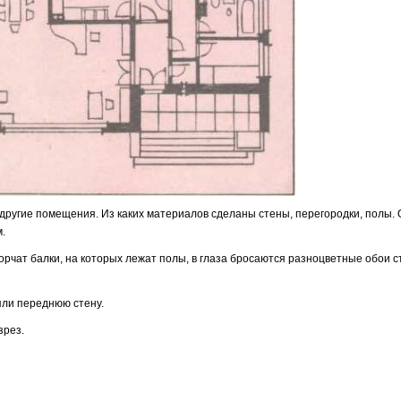
 другие по­мещения. Из каких материалов сделаны стены, перегородки, полы. 
.
орчат балки, на которых лежат полы, в глаза бросаются разноцветные обои с
яли пе­реднюю стену.
зрез.