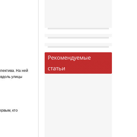
Рекомендуемые
статьи
пекти­ва. На ней
 вдоль улицы
ервым, кто