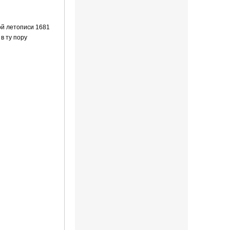
ой летописи 1681
в ту пору