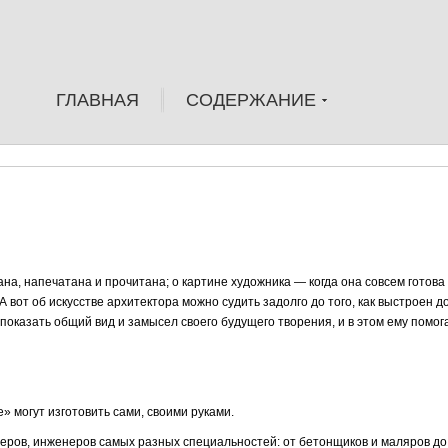
ГЛАВНАЯ
СОДЕРЖАНИЕ
ана, на­печатана и прочитана; о картине художника — когда она совсем готова
А вот об искусстве архитектора можно судить задолго до того, как выстро­ен д
 показать общий вид и замысел своего будущего творения, и в этом ему помог
» могут изготовить сами, своими руками.
ров, инжене­ров самых разных специальностей: от бетонщиков и маляров до 