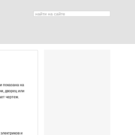
Искать...
0
 и показана на
ом, дворец или
ает чертеж.
электри­ков и