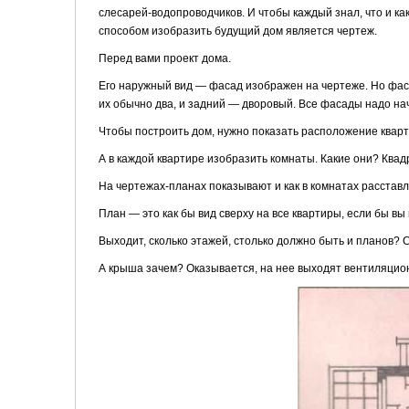
слесарей-водопроводчиков. И чтобы каждый знал, что и ка
способом изобразить будущий дом является чертеж.
Перед вами проект дома.
Его наружный вид — фасад изображен на чертеже. Но фаса
их обычно два, и задний — дворовый. Все фасады надо на
Чтобы построить дом, нужно показать расположение квартир
А в каждой квартире изобразить комнаты. Какие они? Квад
На чертежах-планах показывают и как в комнатах расставле
План — это как бы вид сверху на все квартиры, если бы в
Выходит, сколько этажей, столько должно быть и планов?
А крыша зачем? Оказывается, на нее выходят вентиляционн