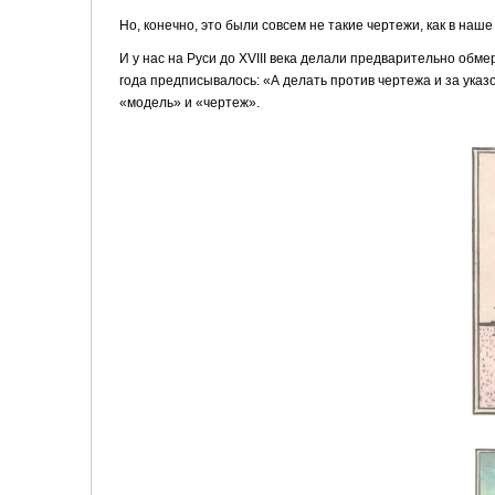
Но, конечно, это были совсем не такие чертежи, как в наше
И у нас на Руси до XVIII века делали предварительно обм
года предписывалось: «А делать против чертежа и за ука­з
«модель» и «чертеж».