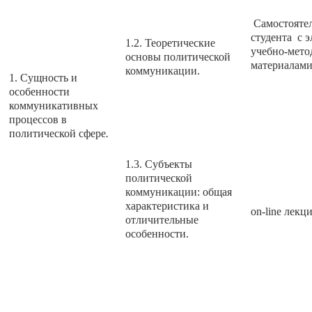
Самостоятел
студента с 
1.2. Теоретические
учебно-мето
основы политической
материалами
коммуникации.
1. Сущность и
особенности
коммуникативных
процессов в
политической сфере
.
1.3. Субъекты
политической
коммуникации: общая
характеристика и
on-line лекц
отличительные
особенности.