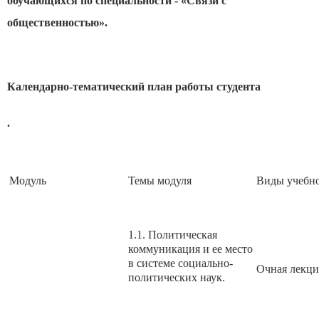
обучающихся по специальности - «Связи с
общественностью».
Календарно-тематический план работы студента
.
Модуль
Темы модуля
Виды учебн
1.1. Политическая
коммуникация и ее место
в системе социально-
Очная лекци
политических наук.