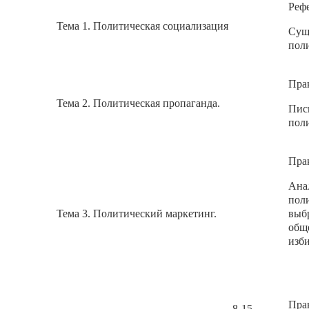
Реф
Тема 1. Политическая социализация
Сущ
пол
Пра
Тема 2. Политическая пропаганда.
Пис
пол
Прак
Ана
пол
Тема 3. Политический маркетинг.
выб
общ
изб
Пра
8-15