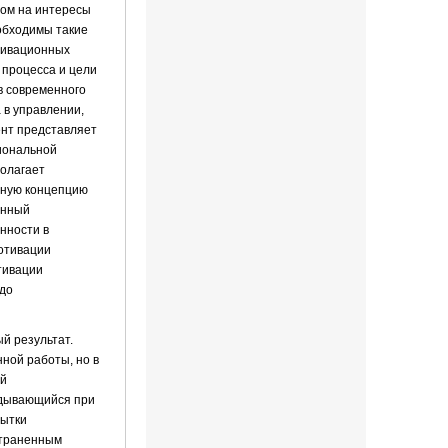
зом на интересы
обходимы такие
отивационных
 процесса и цели
в современного
 в управлении,
ент представляет
иональной
полагает
нную концепцию
онный
нности в
мотивации
тивации
 до
й результат.
ной работы, но в
ой
адывающийся при
пытки
страненным