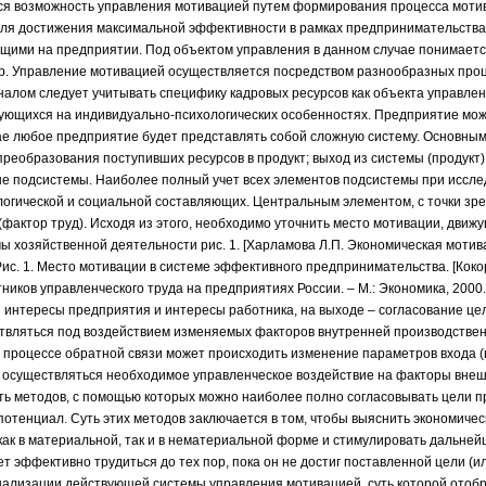
тся возможность управления мотивацией путем формирования процесса мотив
 Для достижения максимальной эффективности в рамках предпринимательств
щими на предприятии. Под объектом управления в данном случае понимает
ер. Управление мотивацией осуществляется посредством разнообразных про
алом следует учитывать специфику кадровых ресурсов как объекта управлен
рующихся на индивидуально-психологических особенностях. Предприятие мо
учае любое предприятие будет представлять собой сложную систему. Основны
реобразования поступивших ресурсов в продукт; выход из системы (продукт);
ые подсистемы. Наиболее полный учет всех элементов подсистемы при иссл
логической и социальной составляющих. Центральным элементом, с точки зр
 (фактор труд). Исходя из этого, необходимо уточнить место мотивации, движ
ы хозяйственной деятельности рис. 1. [Харламова Л.П. Экономическая моти
Рис. 1. Место мотивации в системе эффективного предпринимательства. [Коко
ков управленческого труда на предприятиях России. – М.: Экономика, 2000. 
я интересы предприятия и интересы работника, на выходе – согласование ц
ствляться под воздействием изменяемых факторов внутренней производстве
процессе обратной связи может происходить изменение параметров входа (в
же осуществляться необходимое управленческое воздействие на факторы вне
ь методов, с помощью которых можно наиболее полно согласовывать цели п
потенциал. Суть этих методов заключается в том, чтобы выяснить экономичес
 как в материальной, так и в нематериальной форме и стимулировать дальне
т эффективно трудиться до тех пор, пока он не достиг поставленной цели (и
ализации действующей системы управления мотивацией, суть которой отобра