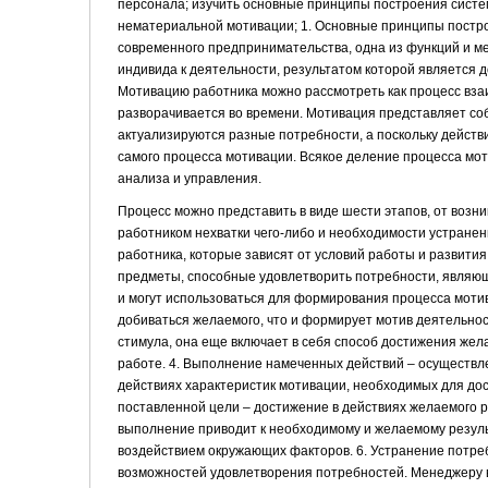
персонала; изучить основные принципы построения сист
нематериальной мотивации; 1. Основные принципы пост
современного предпринимательства, одна из функций и м
индивида к деятельности, результатом которой является д
Мотивацию работника можно рассмотреть как процесс взаи
разворачивается во времени. Мотивация представляет со
актуализируются разные потребности, а поскольку дейст
самого процесса мотивации. Всякое деление процесса мо
анализа и управления.
Процесс можно представить в виде шести этапов, от возн
работником нехватки чего-либо и необходимости устране
работника, которые зависят от условий работы и развития
предметы, способные удовлетворить потребности, являющ
и могут использоваться для формирования процесса мотива
добиваться желаемого, что и формирует мотив деятельнос
стимула, она еще включает в себя способ достижения жел
работе. 4. Выполнение намеченных действий – осуществл
действиях характеристик мотивации, необходимых для до
поставленной цели – достижение в действиях желаемого ре
выполнение приводит к необходимому и желаемому резул
воздействием окружающих факторов. 6. Устранение потреб
возможностей удовлетворения потребностей. Менеджеру в