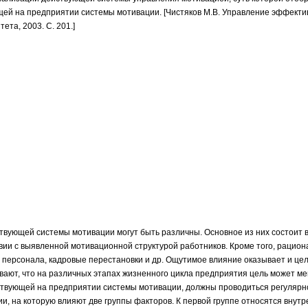
щей на предприятии системы мотивации. [Чистяков М.В. Управление эффект
ета, 2003. С. 201.]
твующей системы мотивации могут быть различны. Основное из них состоит 
вии с выявленной мотивационной структурой работников. Кроме того, рацио
ерсонала, кадровые перестановки и др. Ощутимое влияние оказывает и цель
вают, что на различных этапах жизненного цикла предприятия цель может ме
твующей на предприятии системы мотивации, должны проводиться регулярн
и, на которую влияют две группы факторов. К первой группе относятся внут