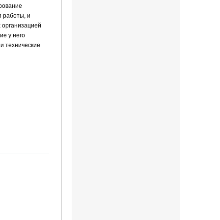
рование
 работы, и
х организацией
ие у него
 и технические