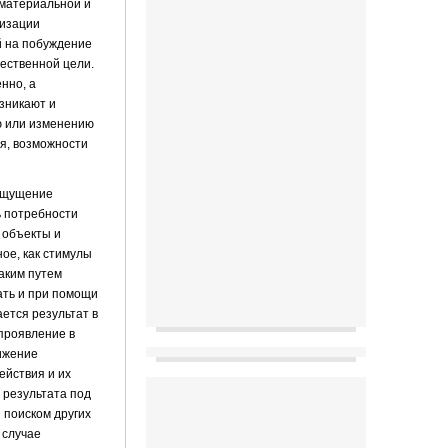
 материальной и
низации
й на побуждение
щественной цели.
нно, а
зникают и
ю или изменению
я, возможности
 ощущение
ь потребности
 объекты и
ое, как стимулы
каким путем
ать и при помощи
ется результат в
проявление в
ижение
ействия и их
 результата под
 поиском других
 случае