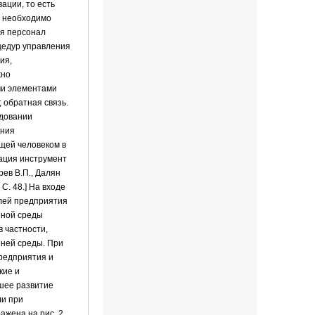
ации, то есть
а необходимо
ся персонал
цедур управления
ия,
жно
ми элементами
 обратная связь.
едовании
ения
ущей человеком в
вация инструмент
рев В.П., Далян
С. 48.] На входе
елей предприятия
нной среды
 частности,
шней среды. При
редприятия и
кие и
йшее развитие
ли при
жена на рис. 2.