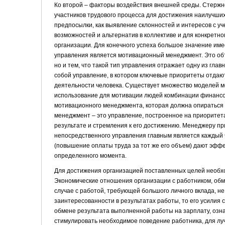
Ко второй – факторы воздействия внешней среды. Стерж
участников трудового процесса для достижения наилучши
предпосылки, как выявление склонностей и интересов с 
возможностей и альтернатив в коллективе и для конкретн
организации. Для конечного успеха большое значение им
управления является мотивационный менеджмент. Это объ
но и тем, что такой тип управления отражает одну из гл
собой управление, в котором ключевые приоритеты отдаю
деятельности человека. Существует множество моделей м
использование для мотивации людей комбинации финансо
мотивационного менеджмента, которая должна опираться 
менеджмент – это управление, построенное на приоритета
результате и стремления к его достижению. Менеджеру пр
непосредственного управления главным является каждый 
(повышение оплаты труда за тот же его объем) дают эфф
определенного момента.
Для достижения организацией поставленных целей необхо
Экономические отношения организации с работником, обм
случае с работой, требующей большого личного вклада, не 
заинтересованности в результатах работы, то его усили
обмене результата выполненной работы на зарплату, озн
стимулировать необходимое поведение работника, для л