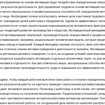
нем управления на основе мотивации будет воздействие определенным обра
х результатов деятельности. Для управления трудом на основе мотивации не
учетом его персональных и профессиональных способностей, определение м
ого лица. Необходимо полнее использовать личные цели участников трудового
еет совпадение целей работника и предприятия. Одним из эффективных типо
ясняется не только значительным повышением роли человеческого фактора
авных тенденций развития производства и общества. Мотивационный менеджм
тся мотивированию творческой, производительной, инициативной и професс
отивирования, например, рациональная человеческая модель, которая пред
вых наград и наказаний. Каждый менеджер призван построить свою собстве
на отличное знание мотивов поведения и деятельности человека. Мотиваци
х мотивации делового поведения, то есть на создании условий заинтересова
иходиться разрабатывать мотивацию отдельных коллективов, групп, но для 
человек в отдельности. Как уже отмечалось выше, материальные способы мо
ект (увеличение производительности труда и повышение его эффективности)
димо, чтобы каждый работник выполнял свою работу и получал определенны
ен результатов работы на зарплату приводит к выполнению регламентирован
дают желаемого результата. Поскольку у работника, в этом случае, нет прям
я сосредоточены на получении вознаграждения. Рационализм отношений, скл
ачает противопоставление интересов работника интересам организации. По
учшего выполнения работы, на сегодняшний день является наиболее распро