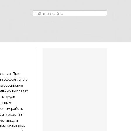
Искать...
0
вления. При
ия эффективного
ым российским
нальных выплатах
ты труда.
уальным
местом работы
ий возрастает
 мотивации
темы мотивации