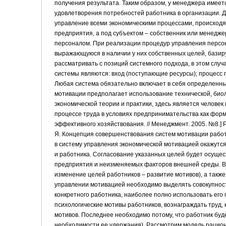
получения результата. Таким образом, у менеджера имее
удовлетворения потребностей работника в организации.
управление всеми экономическими процессами, происходя
предприятия, а под субъектом – собственник или менедж
персоналом. При реализации процедур управления персон
выражающуюся в наличии у них собственных целей, бази
рассматривать с позиций системного подхода, в этом сл
системы являются: вход (поступающие ресурсы); процесс п
Любая система обязательно включает в себя определенн
мотивации предполагает использование технической, био
экономической теории и практики, здесь является человек
процессе труда в условиях предпринимательства как форм
эффективного хозяйствования. // Менеджмент. 2005. №8.] 
Я. Концепция совершенствования систем мотивации работни
в систему управления экономической мотивацией окажутс
и работника. Согласование указанных целей будет осуще
предприятия и неизменяемых факторов внешней среды. В 
изменение целей работников – развитие мотивов), а так
управлении мотивацией необходимо выделять совокупност
конкретного работника, наиболее полно использовать его 
психологические мотивы работников, вознаграждать труд,
мотивов. Последнее необходимо потому, что работник буде
необходимости ее удержания). Рассмотрим модель рацион