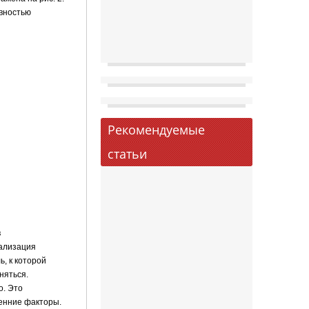
ивностью
Рекомендуемые
статьи
в
нализация
, к которой
няться.
о. Это
ренние факторы.