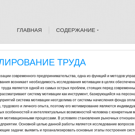
ГЛАВНАЯ
СОДЕРЖАНИЕ
ЛИРОВАНИЕ ТРУДА
ции современного предпринимательства, одна из функций и методов упра
ования возникает необходимость исследования мотивации в целях обеспечен
труда является одной из самых острых проблем, стоящих перед современн
 рассматривают систему мотивации как инструмент, базирующийся на персо
дприятий система мотивации неотделима от системы начисления фонда опла
, трудового и личного опыта, поэтому его мотивирование являются индивид
ых особенностей и интеллектуальных возможностей человека с конкретным 
ия мотивационными процессами. В условиях становления рыночных отношен
едприятии. Основной целью данной работы является исследование вопросов
ующие задачи: выявить и проанализировать основные этапы построения сис