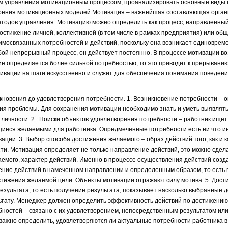
ем управления мотивационным процессом; проанализировать основные виды
роения мотивационных моделей Мотивация – важнейшая составляющая орга
етодов управления. Мотивацию можно определить как процесс, направленны
остижение личной, коллективной (в том числе в рамках предприятия) или об
мосвязанных потребностей и действий, поскольку она возникает единовреме
бой непрерывный процесс, он действует постоянно. В процессе мотивации во
вие определяется более сильной потребностью, то это приводит к прерывани
тивации на шаги искусственно и служит для обеспечения понимания поведени
икновения до удовлетворения потребности. 1. Возникновение потребности –
ния проблемы. Для сохранения мотивации необходимо знать и уметь выявлят
 личности. 2 . Поиски объектов удовлетворения потребности – работник ищет
иеся желаемыми для работника. Опредмеченные потребности есть ни что ин
ции. 3. Выбор способа достижения желаемого – образ действий того, как и 
ти. Мотивация определяет не только направление действий, это можно сдел
аемого, характер действий. Именно в процессе осуществления действий созда
ение действий в намеченном направлении и определенным образом, то есть 
стижения желаемой цели. Объекты мотивации отражают силу мотива. 5. Дост
зультата, то есть получение результата, показывает насколько выбранные д
ьтату. Менеджер должен определить эффективность действий по достижению
ностей – связано с их удовлетворением, непосредственным результатом или
ажно определить, удовлетворяются ли актуальные потребности работника в