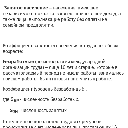
Занятое население
– население, имеющее,
независимо от возраста, занятие, приносящее доход, а
также лица, выполняющие работу без оплаты на
семейном предприятии.
Коэффициент занятости населения в трудоспособном
возрасте: .
Безработные
(по методологии международной
организации труда) – лица 16 лет и старше, которые в
рассматриваемый период не имели работы, занимались
поиском работы, были готовы приступить к работе.
Коэффициент (уровень безработицы):
,
где
S
- численность безработных,
БР
S
- численность занятых.
ЗН
Естественное пополнение трудовых ресурсов
происходит за счет численности лиц, достигающих 16