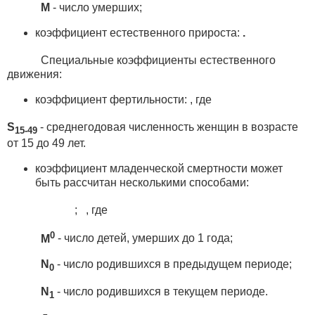
М
- число умерших;
коэффициент естественного прироста:
.
Специальные коэффициенты естественного
движения:
коэффициент фертильности: , где
S
- среднегодовая численность женщин в возрасте
15-49
от 15 до 49 лет.
коэффициент младенческой смертности может
быть рассчитан несколькими способами:
; , где
0
M
- число детей, умерших до 1 года;
N
- число родившихся в предыдущем периоде;
0
N
- число родившихся в текущем периоде.
1