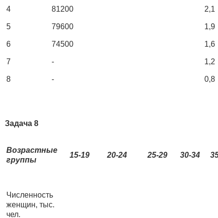
4
81200
2,1
5
79600
1,9
6
74500
1,6
7
-
1,2
8
-
0,8
Задача 8
Возрастные
15-19
20-24
25-29
30-34
3
группы
Численность
женщин, тыс.
чел.