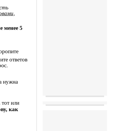
усть
овами,
е менее 5
торопите
ите ответов
рос.
га нужна
 тот или
ву, как
___________