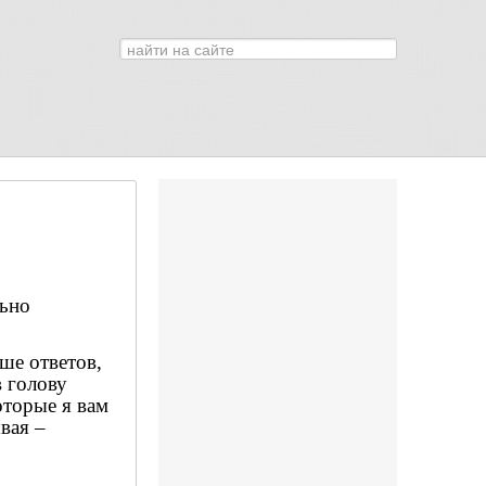
Искать...
0
льно
ше ответов,
в голову
оторые я вам
вая –