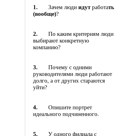
1.
Зачем люди
идут
работа
ть
(вообще)
?
2.
По каким критериям люди
выбирают конкретную
компанию?
3.
Почему с одними
руководителями люди работают
долго, а от других стараются
уйти?
4.
Опишите портрет
идеального подчиненного.
5.
У одного филиала с