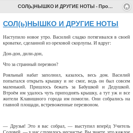
СОЛ(ь)НЫШКО И ДРУГИЕ НОТЫ - Профессиональный педагог
СОЛ(ь)НЫШКО И ДРУГИЕ НОТЫ
Наступило новое утро. Василий сладко потягивался в своей
кроватке, сделанной из ореховой скорлупы. И вдруг:
Дон-дон, дили-дон,
Что за странный перезвон?
Рояльный набат заполнил, казалось, весь дом. Василий
попытался открыть крышку и не смог, ведь он был совсем
маленький. Пришлось бежать за Бабушкой и Дедушкой.
Втроём им удалось чуть приподнять крышку, а тут уж и все
жители Клавишного города им помогли. Они собрались на
главной площади, встревоженные перезвоном.
— Друзья! Это я вас собрал, — выступил вперёд Учитель
Соло­вей, — у нас случилось несчастье. Вы знаете, что каждое