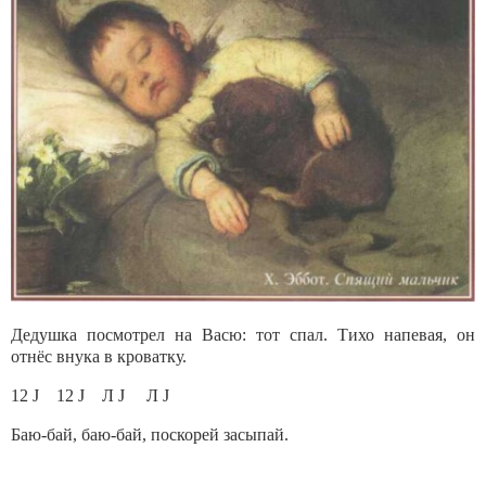
Дедушка посмотрел на Васю: тот спал. Тихо напевая, он
отнёс внука в кроватку.
12 J 12 J Л J Л J
Баю-бай, баю-бай, поскорей засыпай.