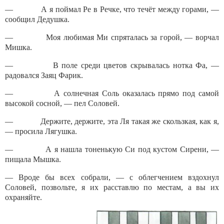
— А я поймал Ре в Речке, что течёт между горами, —
сообщил Дедушка.
— Моя любимая Ми спряталась за го­рой, — ворчал
Мишка.
— В поле среди цветов скрывалась нотка Фа, —
радовался Заяц Фарик.
— А солнечная Соль оказалась пря­мо под самой
высокой сосной, — пел Соловей.
— Держите, держите, эта Ля такая же скользкая, как я,
— просила Лягушка.
— А я нашла тоненькую Си под кус­том Сирени, —
пищала Мышка.
— Вроде бы всех собрали, — с облегчением вздохнул
Соловей, позвольте, я их расставлю по местам, а вы их
охраняйте.