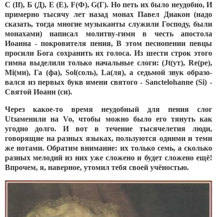
С (
If
), Б (Д), Е (Е),
F
(Ф),
G
(Г). Но петь их было неудобно, И
при­мерно тысячу лет назад монах Павел Диакон (надо
сказать, тогда многие музыканты служили Господу, были
монахами) написал мо­литву-гимн в честь апостола
Иоанна - покровителя пения, В этом песнопении певцы
просили Бога сохранить их голоса. Из шести строк этого
гимна выделили только начальные слоги: (
Jt
(ут),
Re
(ре),
Mi
(ми), Га (фа),
Sol
(соль),
La
(ля), а седьмой звук образо­
вался из первых букв имени святого -
Sancte
lohanne
(
Si
) -
Святой Иоанн (си).
Через какое-то время неудобный для пения слог
Ut
заменили на
Vo
, чтобы можно было его тянуть как
угодно долго. И вот в течение тысячелетия люди,
говорящие на разных языках, пользуются одни­ми и теми
же нотами. Обратим внимание: их только семь, а сколь­ко
разных мелодий из них уже сложено и будет сложено ещё!
Впрочем, я, наверное, утомил тебя своей учёностью.