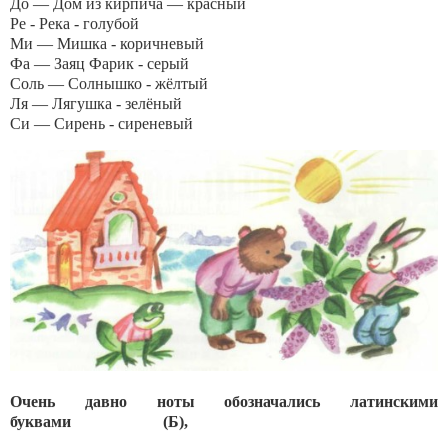
До — Дом из кирпича — красный
Ре - Река - голубой
Ми — Мишка - коричневый
Фа — Заяц Фарик - серый
Соль — Солнышко - жёлтый
Ля — Лягушка - зелёный
Си — Сирень - сиреневый
Очень давно ноты обозначались латинскими
буквами (Б),