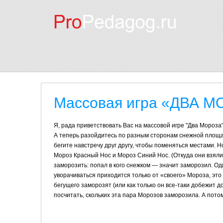
Массовая игра «ДВА 
Я, рада приветствовать Вас на массовой игре "Два Мороза",
А теперь разойдитесь по разным сторонам снежной площа
бегите навстречу друг другу, чтобы поменяться местами. 
Мороз Красный Нос и Мороз Синий Нос. (Откуда они взялис
заморозить: попал в кого снежком — значит заморозил. Оди
уворачиваться приходится только от «своего» Мороза, это 
бегущего заморозят (или как только он все-таки добежит д
посчитать, скольких эта пара Морозов заморозила. А пото