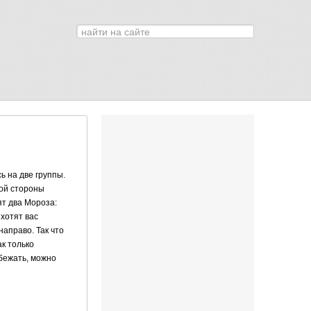
Искать...
0
ь на две группы.
дой стороны
ят два Мороза:
хотят вас
направо. Так что
ак только
 бежать, можно