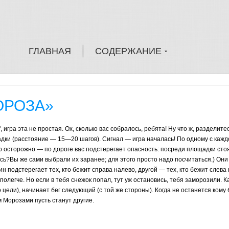
ГЛАВНАЯ
СОДЕРЖАНИЕ
МОРОЗА»
 игра эта не простая. Ох, сколько вас собралось, ребята! Ну что ж, разделитес
дки (расстояние — 15—20 шагов). Сигнал — игра началась! По одному с каж
Но осторожно — по дороге вас подстерегает опасность: посреди площадки сто
ь?Вы же сами выбрали их заранее; для этого просто надо посчитаться.) Они 
н подстерегает тех, кто бежит справа налево, другой — тех, кто бежит слева 
полегче. Но если в тебя снежок попал, тут уж остановись, тебя заморозили. К
о цели), начинает бег следующий (с той же стороны). Когда не останется кому
м Морозами пусть станут другие.