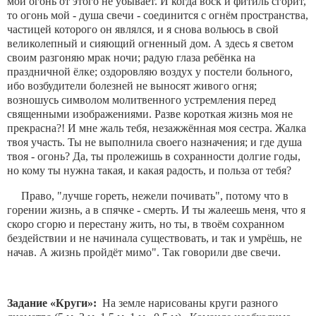
мой огонь от этого не убывает. И когда воск и фитиль сгорит,
то огонь мой - душа свечи - соединится с огнём пространства,
частицей которого он являлся, и я снова вольюсь в свой
великолепный и сияющий огненный дом. А здесь я светом
своим разгоняю мрак ночи; радую глаза ребёнка на
праздничной ёлке; оздоровляю воздух у постели больного,
ибо возбудители болезней не выносят живого огня;
возношусь символом молитвенного устремления перед
священными изображениями. Разве короткая жизнь моя не
прекрасна?! И мне жаль тебя, незажжённая моя сестра. Жалка
твоя участь. Ты не выполнила своего назначения; и где душа
твоя - огонь? Да, ты пролежишь в сохранности долгие годы,
но кому ты нужна такая, и какая радость, и польза от тебя?
Право, "лучше гореть, нежели почивать", потому что в
горении жизнь, а в спячке - смерть. И ты жалеешь меня, что я
скоро сгорю и перестану жить, но ты, в твоём сохранном
бездействии и не начинала существовать, и так и умрёшь, не
начав. А жизнь пройдёт мимо". Так говорили две свечи.
Задание «Круги»:
На земле нарисованы круги разного