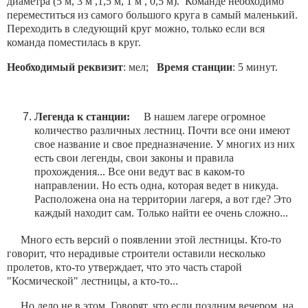
диаметра (5 м, 3 м ,1,5 м, 1 м , 0,5 м). Команде необходимо
переместиться из самого большого круга в самый маленький.
Переходить в следующий круг можно, только если вся
команда поместилась в круг.
Необходимый реквизит
: мел;
Время станции
: 5 минут.
Легенда к станции:
В нашем лагере огромное
количество различных лестниц. Почти все они имеют
свое название и свое предназначение. У многих из них
есть свои легенды, свои законы и правила
прохождения... Все они ведут вас в каком-то
направлении. Но есть одна, которая ведет в никуда.
Расположена она на территории лагеря, а вот где? Это
каждый находит сам. Только найти ее очень сложно...
Много есть версий о появлении этой лестницы. Кто-то
говорит, что нерадивые строители оставили несколько
пролетов, кто-то утверждает, что это часть старой
"Космической" лестницы, а кто-то...
Но дело не в этом. Говорят, что если поздним вечером, на