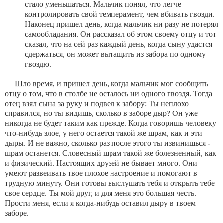
стало уменьшаться. Мальчик понял, что легче
контролировать свой темперамент, чем вбивать гвозди.
Наконец пришел день, когда мальчик ни разу не потерял
самообладания. Он рассказал об этом своему отцу и тот
сказал, что на сей раз каждый день, когда сыну удастся
сдержаться, он может вытащить из забора по одному
гвоздю.
Шло время, и пришел день, когда мальчик мог сообщить
отцу о том, что в столбе не осталось ни одного гвоздя. Тогда
отец взял сына за руку и подвел к забору: Ты неплохо
справился, но ты видишь, сколько в заборе дыр? Он уже
никогда не будет таким как прежде. Когда говоришь человеку
что-нибудь злое, у него остается такой же шрам, как и эти
дыры. И не важно, сколько раз после этого ты извинишься -
шрам останется. Словесный шрам такой же болезненный, как
и физический. Настоящих друзей не бывает много. Они
умеют развеивать твое плохое настроение и помогают в
трудную минуту. Они готовы выслушать тебя и открыть тебе
свое сердце. Ты мой друг, и для меня это большая честь.
Прости меня, если я когда-нибудь оставил дыру в твоем
заборе.