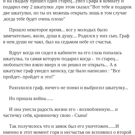
и на свадьбу пришел один старец...увел Графа в комнату и
подарил ему 2 шкатулки ,при этом сказал:"Вот тебе в подарок
две шкатулки, но ты их можешь открыть лишь в том случае
,когда тебе будет очень плохо"
Прошло некоторое время... все у молодых было
замечательно, жили, душа в душу.... Родился у них сын, Граф
в нем души не чаял, был на седьмом небе от счастья.
Вдруг когда он сидел в кабинете на его глаза попалась
шкатулка, та самая которую подарил когда - то старец...
любопытство взяло вверх и он решил ее открыть... А в
шкатулке граф увидел записку, где было написано : "Все
пройдет- пройдет и это!"
Разозлился граф, ничего не понял и выбросил шкатулку...
Но пришла война......
И она унесла радость жизни его - возлюбленную... и
частичку себя, кровиночку свою - Сына!
Так получилось что и замок был его уничтожен......И
именно в этот момент горя и несчастья он вспомнил о второй