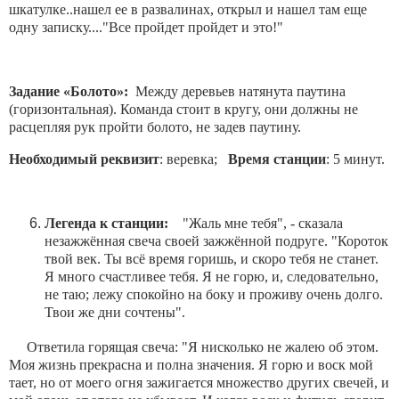
шкатулке..нашел ее в развалинах, открыл и нашел там еще
одну записку...."Все пройдет пройдет и это!"
Задание «Болото»:
Между деревьев натянута паутина
(горизонтальная). Команда стоит в кругу, они должны не
расцепляя рук пройти болото, не задев паутину.
Необходимый реквизит
: веревка;
Время станции
: 5 минут.
Легенда к станции:
"Жаль мне тебя", - сказала
незажжённая свеча своей зажжённой подруге. "Короток
твой век. Ты всё время горишь, и скоро тебя не станет.
Я много счастливее тебя. Я не горю, и, следовательно,
не таю; лежу спокойно на боку и проживу очень долго.
Твои же дни сочтены".
Ответила горящая свеча: "Я нисколько не жалею об этом.
Моя жизнь прекрасна и полна значения. Я горю и воск мой
тает, но от моего огня зажигается множество других свечей, и