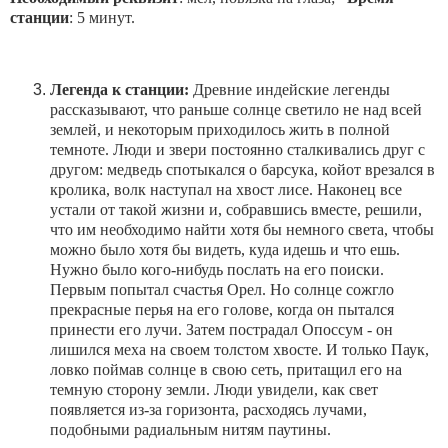
станции
: 5 минут.
Легенда к станции:
Древние индейские легенды
рассказывают, что раньше солнце светило не над всей
землей, и некоторым приходилось жить в полной
темноте. Люди и звери постоянно сталкивались друг с
другом: медведь спотыкался о барсука, койот врезался в
кролика, волк наступал на хвост лисе. Наконец все
устали от такой жизни и, собравшись вместе, решили,
что им необходимо найти хотя бы немного света, чтобы
можно было хотя бы видеть, куда идешь и что ешь.
Нужно было кого-нибудь послать на его поиски.
Первым попытал счастья Орел. Но солнце сожгло
прекрасные перья на его голове, когда он пытался
принести его лучи. Затем пострадал Опоссум - он
лишился меха на своем толстом хвосте. И только Паук,
ловко поймав солнце в свою сеть, притащил его на
темную сторону земли. Люди увидели, как свет
появляется из-за горизонта, расходясь лучами,
подобными радиальным нитям паутины.