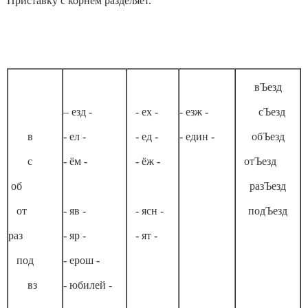
Приставку с корнем разделяет.
вЪезд
– езд -
- ех -
- езж -
сЪезд
в
- ел -
- ед -
- един -
обЪезд
с
- ём -
- ёж -
отЪезд
об
разЪезд
от
- яв -
- ясн -
подЪезд
раз
- яр -
- ят -
под
- ерош -
вз
- юбилей -