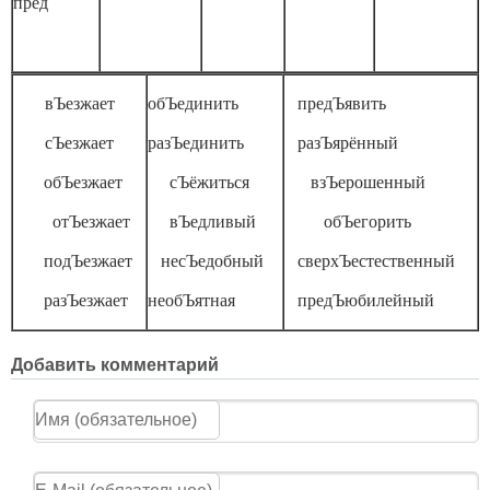
пред
вЪезжает
обЪединить
предЪявить
сЪезжает
разЪединить
разЪярённый
обЪезжает
сЪёжиться
взЪерошенный
отЪезжает
вЪедливый
обЪегорить
подЪезжает
несЪедобный
сверхЪестественный
разЪезжает
необЪятная
предЪюбилейный
Добавить комментарий