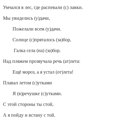
Умчался в лес, где распевали (с) лавки.
Мы увиделись (у)дачи,
Пожелали всем (у)дачи.
Солнце (с)пряталось (за)бор,
Галка села (на) (за)бор.
Над пляжем прозвучала речь (ат)лета:
Ещё мороз, а я устал (от)лета!
Плавал летом (с)утками
Я (в)речушке (с)утками.
С этой стороны ты стой,
А я пойду и встану с той.