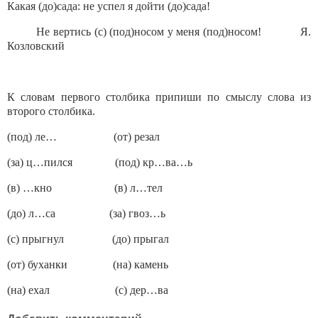
Какая (до)сада: не успел я дойти (до)сада!
Не вертись (с) (под)носом у меня (под)носом! Я.
Козловский
К словам первого столбика припиши по смыслу слова из
второго столбика.
(под) ле… (от) резал
(за) ц…пился (под) кр…ва…ь
(в) …кно (в) л…тел
(до) л…са (за) гвоз…ь
(с) прыгнул (до) прыгал
(от) буханки (на) камень
(на) ехал (с) дер…ва