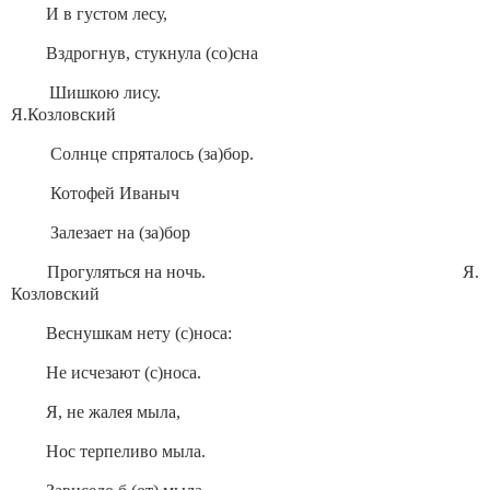
И в густом лесу,
Вздрогнув, стукнула (со)сна
Шишкою лису.
Я.Козловский
Солнце спряталось (за)бор.
Котофей Иваныч
Залезает на (за)бор
Прогуляться на ночь. Я.
Козловский
Веснушкам нету (с)носа:
Не исчезают (с)носа.
Я, не жалея мыла,
Нос терпеливо мыла.