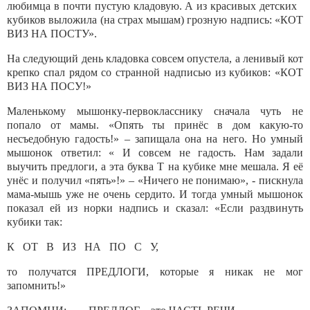
любимца в почти пустую кладовую. А из красивых детских
кубиков выложила (на страх мышам) грозную надпись: «КОТ
ВИЗ НА ПОСТУ».
На следующий день кладовка совсем опустела, а ленивый кот
крепко спал рядом со странной надписью из кубиков: «КОТ
ВИЗ НА ПОСУ!»
Маленькому мышонку-первокласснику сначала чуть не
попало от мамы. «Опять ты принёс в дом какую-то
несъедобную гадость!» – запищала она на него. Но умный
мышонок ответил: « И совсем не гадость. Нам задали
выучить предлоги, а эта буква Т на кубике мне мешала. Я её
унёс и получил «пять»!» – «Ничего не понимаю», - пискнула
мама-мышь уже не очень сердито. И тогда умный мышонок
показал ей из норки надпись и сказал: «Если раздвинуть
кубики так:
К ОТ В ИЗ НА ПО С У,
то получатся ПРЕДЛОГИ, которые я никак не мог
запомнить!»