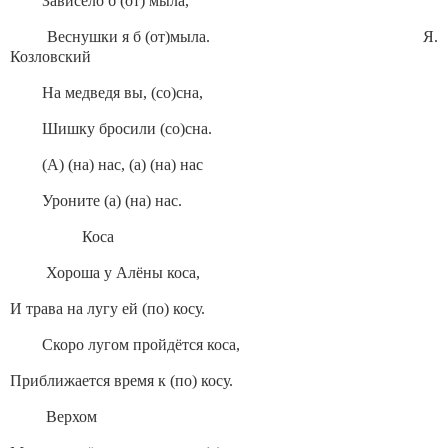
Зависело б (от) мыла,
Веснушки я б (от)мыла. Я.
Козловский
На медведя вы, (со)сна,
Шишку бросили (со)сна.
(А) (на) нас, (а) (на) нас
Уроните (а) (на) нас.
Коса
Хороша у Алёны коса,
И трава на лугу ей (по) косу.
Скоро лугом пройдётся коса,
Приближается время к (по) косу.
Верхом