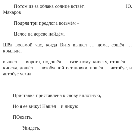
Потом из-за облака солнце встаёт. Ю.
Макаров
Подряд три предлога возьмём –
Целое на дереве найдём.
Шёл восьмой час, когда Витя вышел … дома, сошёл …
крыльца,
вышел … ворота, подошёл … газетному киоску, отошёл …
киоска, дошёл … автобусной остановки, вошёл … автобус, и
автобус уехал.
Приставка приставлена к слову вплотную,
Но я её вижу! Нашёл – и ликую:
ПОехать,
Увидеть,