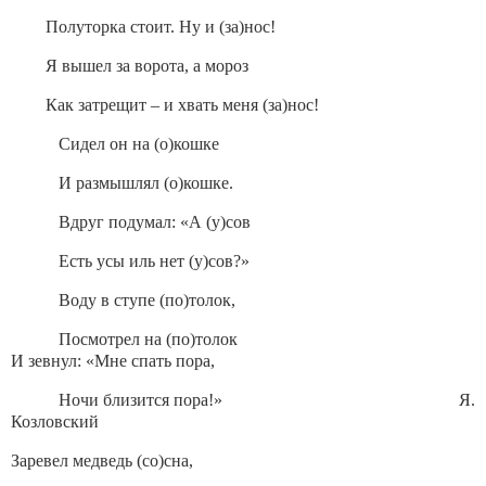
Полуторка стоит. Ну и (за)нос!
Я вышел за ворота, а мороз
Как затрещит – и хвать меня (за)нос!
Сидел он на (о)кошке
И размышлял (о)кошке.
Вдруг подумал: «А (у)сов
Есть усы иль нет (у)сов?»
Воду в ступе (по)толок,
Посмотрел на (по)толок
И зевнул: «Мне спать пора,
Ночи близится пора!» Я.
Козловский
Заревел медведь (со)сна,