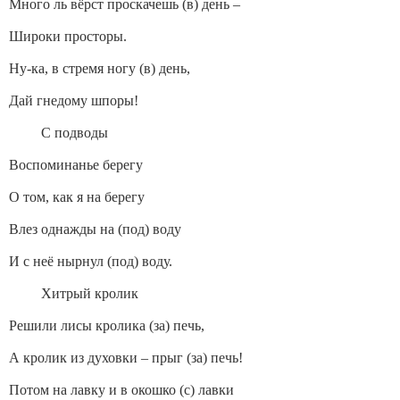
Много ль вёрст проскачешь (в) день –
Широки просторы.
Ну-ка, в стремя ногу (в) день,
Дай гнедому шпоры!
С подводы
Воспоминанье берегу
О том, как я на берегу
Влез однажды на (под) воду
И с неё нырнул (под) воду.
Хитрый кролик
Решили лисы кролика (за) печь,
А кролик из духовки – прыг (за) печь!
Потом на лавку и в окошко (с) лавки