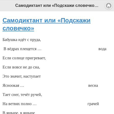
Самодиктант или «Подскажи словечко» - Профессиональный педагог
Самодиктант или «Подскажи
словечко»
Бабушка идёт с пруда,
В вёдрах плещется … вода
Если солнце пригревает,
Если вовсе не до сна,
Это значит, наступает
Ясноокая … весна
Тает снег, течёт ручей,
На ветвях полно … грачей
В январе, в январе