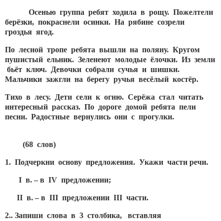
Осенью группа ребят ходила в рощу. Пожелтели
берёзки, покраснели осинки. На рябине созрели
гроздья ягод.
По лесной тропе ребята вышли на поляну. Кругом
пушистый ельник. Зеленеют молодые ёлочки. Из земли
бьёт ключ. Девочки собрали сучья и шишки.
Мальчики зажгли на берегу ручья весёлый костёр.
Тихо в лесу. Дети сели к огню. Серёжа стал читать
интересный рассказ. По дороге домой ребята пели
песни. Радостные вернулись они с прогулки.
(68 слов)
1. Подчеркни основу предложения. Укажи части речи.
I в. – в
IV предложении;
II в. – в
III предложении
III части.
2.. Запиши слова в 3 столбика, вставляя