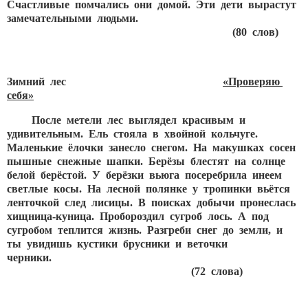
Счастливые помчались они домой. Эти дети вырастут
замечательными людьми.
(80 слов)
Зимний лес
«Проверяю
себя»
После метели лес выглядел красивым и
удивительным. Ель стояла в хвойной кольчуге.
Маленькие ёлочки занесло снегом. На макушках сосен
пышные снежные шапки. Берёзы блестят на солнце
белой берёстой. У берёзки вьюга посеребрила инеем
светлые косы. На лесной полянке у тропинки вьётся
ленточкой след лисицы. В поисках добычи пронеслась
хищница-куница. Пробороздил сугроб лось. А под
сугробом теплится жизнь. Разгреби снег до земли, и
ты увидишь кустики брусники и веточки
черники.
(72 слова)