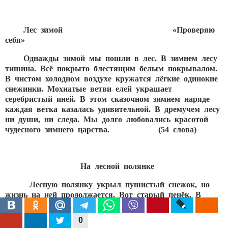
Лес зимой
«Проверяю
себя»
Однажды зимой мы пошли в лес. В зимнем лесу
тишина. Всё покрыто блестящим белым покрывалом.
В чистом холодном воздухе кружатся лёгкие одинокие
снежинки. Мохнатые ветви елей украшает
серебристый иней. В этом сказочном зимнем наряде
каждая ветка казалась удивительной. В дремучем лесу
ни души, ни следа. Мы долго любовались красотой
чудесного зимнего царства. (54 слова)
На лесной полянке
Лесную полянку укрыл пушистый снежок, но
жизнь на ней продолжается. Вот старый пенёк. В
уютной квартире под корой берёзы спрятались от
стужи букашки. В норке между корнями лежит
0
ящерица. Жук улёгся в крохотной спаленке. В