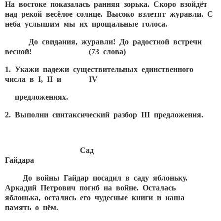
На востоке показалась ранняя зорька. Скоро взойдёт
над рекой весёлое солнце. Высоко взлетят журавли. С
неба услышим мы их прощальные голоса.
До свидания, журавли! До радостной встречи
весной!
(73 слова)
1. Укажи падежи существительных единственного
числа в
I,
II и
IV
предложениях.
2. Выполни синтаксический разбор
III предложения.
Сад
Гайдара
До войны Гайдар посадил в саду яблоньку.
Аркадий Петрович погиб на войне. Осталась
яблонька, остались его чудесные книги и наша
память о нём.