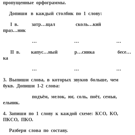
пропущенные орфограммы.
Допиши в каждый столбик по 1 слову:
I в. затр…щал сколь…кий
праз…ник
… … …
II в. капус…ный р…синка бесе…
ка
… … …
3. Выпиши слова, в которых звуков больше, чем
букв. Допиши 1-2 слова:
подъём, мелок, юг, соль, поёт, семья,
ельник.
4. Запиши по 1 слову к каждой схеме: КСО, КО,
ПКСО, ПКО.
Разбери слова по составу.