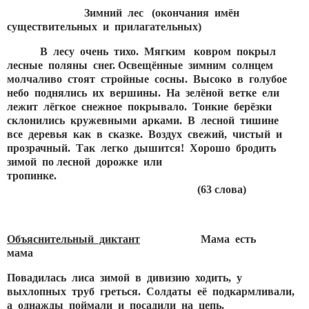
Зимний лес
(окончания имён
существительных и прилагательных)
В лесу очень тихо. Мягким ковром покрыл
лесные поляны снег. Освещённые зимним солнцем
молчаливо стоят стройные сосны. Высоко в голубое
небо поднялись их вершины. На зелёной ветке ели
лежит лёгкое снежное покрывало. Тонкие берёзки
склонились кружевными арками. В лесной тишине
все деревья как в сказке. Воздух свежий, чистый и
прозрачный. Так легко дышится! Хорошо бродить
зимой по лесной дорожке или
тропинке.
(63 слова)
Объяснительный диктант
Мама есть
мама
Повадилась лиса зимой в дивизию ходить, у
выхлопных труб греться. Солдаты её подкармливали,
а однажды поймали и посадили на цепь.