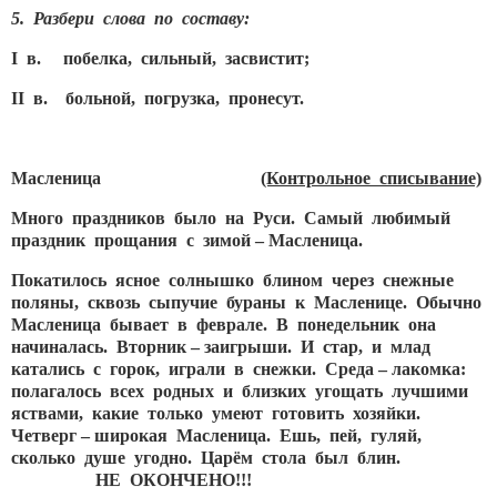
5. Разбери слова по составу:
I в. побелка, сильный, засвистит;
II в. больной, погрузка, пронесут.
Масленица
(Контрольное списывание)
Много праздников было на Руси. Самый любимый
праздник прощания с зимой – Масленица.
Покатилось ясное солнышко блином через снежные
поляны, сквозь сыпучие бураны к Масленице. Обычно
Масленица бывает в феврале. В понедельник она
начиналась. Вторник – заигрыши. И стар, и млад
катались с горок, играли в снежки. Среда – лакомка:
полагалось всех родных и близких угощать лучшими
яствами, какие только умеют готовить хозяйки.
Четверг – широкая Масленица. Ешь, пей, гуляй,
сколько душе угодно. Царём стола был блин.
НЕ ОКОНЧЕНО!!!