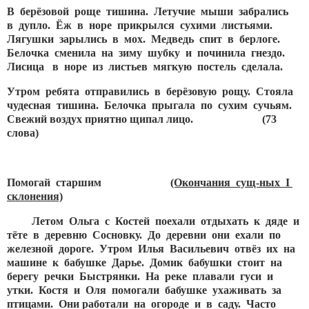
В берёзовой роще тишина. Летучие мыши забрались
в дупло. Ёж в норе прикрылся сухими листьями.
Лягушки зарылись в мох. Медведь спит в берлоге.
Белочка сменила на зиму шубку и починила гнездо.
Лисица в норе из листьев мягкую постель сделала.
Утром ребята отправились в берёзовую рощу. Стояла
чудесная тишина. Белочка прыгала по сухим сучьям.
Свежий воздух приятно щипал лицо.
(73
слова)
Помогай старшим
(Окончания сущ-ных
I
склонения)
Летом Ольга с Костей поехали отдыхать к дяде и
тёте в деревню Сосновку. До деревни они ехали по
железной дороге. Утром Илья Васильевич отвёз их на
машине к бабушке Дарье. Домик бабушки стоит на
берегу речки Быстрянки. На реке плавали гуси и
утки. Костя и Оля помогали бабушке ухаживать за
птицами. Они работали на огороде и в саду. Часто