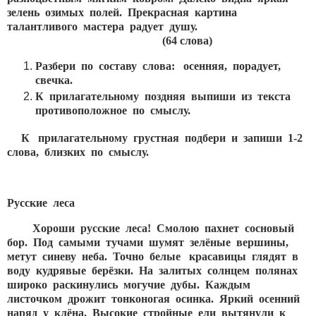
зелень озимых полей. Прекрасная картина
талантливого мастера радует душу.
(64 слова)
Разбери по составу слова:
осенняя, порадует,
свечка.
К прилагательному
поздняя выпиши из текста
противоположное по смыслу.
К прилагательному
грустная подбери и
запиши 1-2
слова, близких по смыслу.
Русские леса
Хороши русские леса! Смолою пахнет сосновый
бор. Под самыми тучами шумят зелёные вершины,
метут синеву неба. Точно белые красавицы глядят в
воду кудрявые берёзки. На залитых солнцем полянах
широко раскинулись могучие дубы. Каждым
листочком дрожит тонконогая осинка. Яркий осенний
наряд у клёна. Высокие стройные ели вытянули к