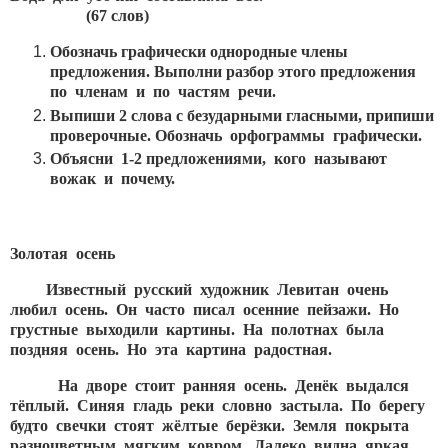
(67 слов)
Обозначь графически однородные члены
предложения. Выполни разбор этого предложения
по членам и по частям речи.
Выпиши 2 слова с безударными гласными, припиши
проверочные. Обозначь орфограммы графически.
Объясни 1-2 предложениями, кого называют
вожак и почему.
Золотая осень
Известный русский художник Левитан очень
любил осень. Он часто писал осенние пейзажи. Но
грустные выходили картины. На полотнах была
поздняя осень. Но эта картина радостная.
На дворе стоит ранняя осень. Денёк выдался
тёплый. Синяя гладь реки словно застыла. По берегу
будто свечки стоят жёлтые берёзки. Земля покрыта
разноцветным мягким ковром. Далеко видна яркая