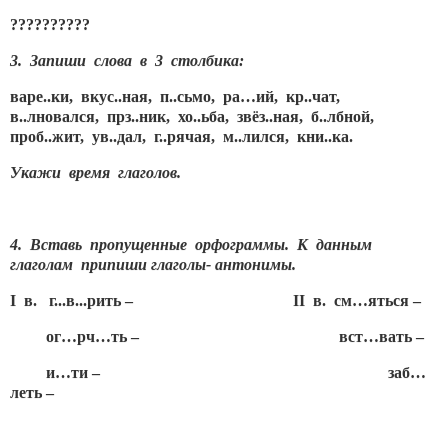
??????????
3. Запиши слова в 3 столбика:
варе..ки, вкус..ная, п..сьмо, ра…ий, кр..чат,
в..лновался, прз..ник, хо..ьба, звёз..ная, б..лбной,
проб..жит, ув..дал, г..рячая, м..лился, кни..ка.
Укажи время глаголов.
4. Вставь пропущенные орфограммы. К данным
глаголам припиши глаголы- антонимы.
I в
. г
...в
...рить
– II в
. см…яться –
ог…рч…ть – вст…вать –
и…ти – заб…
леть –