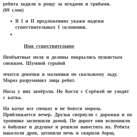
ребята ходили в рощу за ягодами и грибами.
(69 слов)
В
I и
II предложениях укажи падежи
сушествительных
I склонения.
Имя существительное
Необъятные поля и долины покрылись пушистым
снежком. Шумной гурьбой
мчатся девочки и мальчики по скользкому льду.
Мороз разрумянил лица ребят.
Носы у них замёрзли. Но Костя с Серёжей не уходят
с катка.
На катке все спешат и не боятся мороза.
Приближается вечер. Друзья свернули с дорожки и по
тропинке заспешили домой. По дороге они вспомнили
о бабушке и дедушке и решили навестить их. Ребята
накололи дров, затопили печь и сварили борщ.