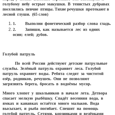
голубому небу острые макушки. В тенистых дубравах
поселились певчие птицы. Тихие речушки протекают в
лесной глуши. (65 слов)
1.
Выполни фонетический разбор слова
гладь.
2.
Запиши, как называется лес из одних
осин; елей; дубов.
Голубой патруль
По всей России действуют детские патрульные
службы. Зелёный патруль охраняет леса. Голубой
патруль охраняет воды. Ребята следят за чистотой
озёр, родников, речушек. Они не позволяют
загрязнять берега, бросать в водоёмы мусор.
Много хлопот у школьников в начале лета. Детвора
спасает мелкую рыбёшку. Спадёт весенняя вода, в
ямках и канавках остаётся много мальков. Вода
высыхает, и рыба погибает. Спешит на помощь
голубой патруль. Сетями, корзинками и ведёрками