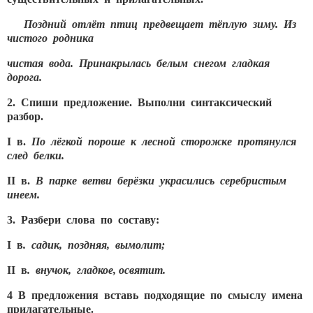
Поздний отлёт птиц предвещает тёплую зиму. Из
чистого родника
чистая вода. Принакрылась белым снегом гладкая
дорога.
2. Спиши предложение. Выполни синтаксический
разбор.
I в.
По лёгкой пороше к лесной сторожке протянулся
след белки.
II в.
В парке ветви берёзки украсились серебристым
инеем.
3. Разбери слова по составу:
I в
. садик, поздняя, вымолит;
II в
. внучок, гладкое, освятит.
4 В предложения вставь подходящие по смыслу имена
прилагательные.