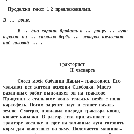
Продолжи текст 1-2 предложениями.
В … роще.
В … дни хорошо бродить в … роще. … лучи
играют на … стволах берёз. … ветерок шелестит
над головой … .
Тракторист
II
четверть
Сосед моей бабушки Дарьи – тракторист. Его
уважают все жители деревни Слободка. Много
различных работ выполняет он на тракторе.
Прицепил к стальному коню тележку, везёт с поля
картофель. Потом зацепит плуг и станет пахать
землю. Смотрю, приладил впереди трактора ковш,
копает канавки. В разгар лета прилаживает к
трактору косилку и едет на заливные луга готовить
корм для животных на зиму. Поломается машина –