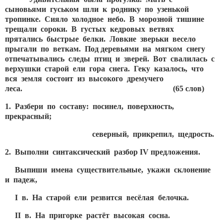
сыновьями гуськом шли к роднику по узенькой
тропинке. Сияло холодное небо. В морозной тишине
трещали сороки. В густых кедровых ветвях
прятались быстрые белки. Ловкие зверьки весело
прыгали по веткам. Под деревьями на мягком снегу
отпечатывались следы птиц и зверей. Вот свалилась с
верхушки старой ели гора снега. Геку казалось, что
вся земля состоит из высокого дремучего
леса.
(65 слов)
1. Разбери по составу: посинел, поверхность,
прекрасный;
северный, прикрепил, щедрость.
2. Выполни синтаксический разбор
IV предложения.
Выпиши имена существительные, укажи склонение
и падеж,
I в. На старой ели резвится весёлая белочка.
II в. На пригорке растёт высокая сосна.