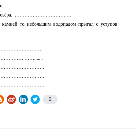
грамотно. …………………………………
 и озёра. ……………………………..
и камней то небольшим водопадом прыгал с уступов.
…………………….....
………………………
… …….......
……………………….
……………………….
……………………….
0