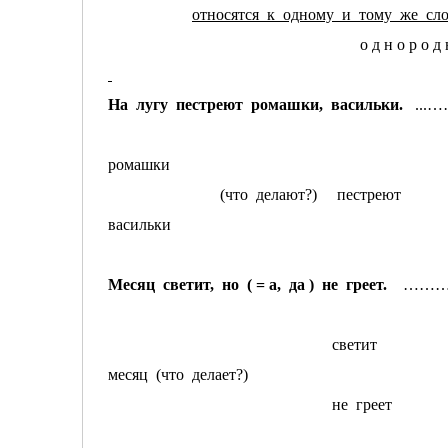
относятся к одному и тому же сло
о д н о р о д
На лугу пестреют ромашки, васильки.
...
ромашки
(что делают?) пестрею
васильки
Месяц светит, но ( = а, да ) не греет.
……
светит
месяц (что делает?)
не греет