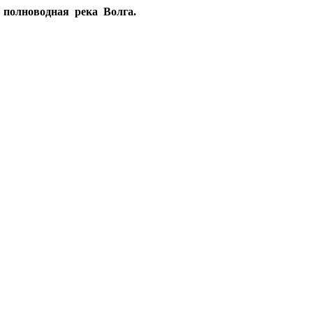
ииво струится полноводная река Волга