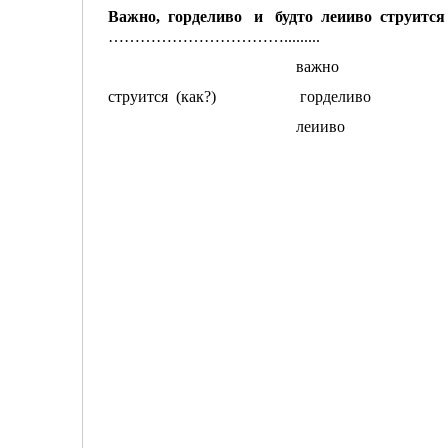
Важно, горделиво и будто ле
…………………………….........
важно
струится (как?) горделиво
леииво