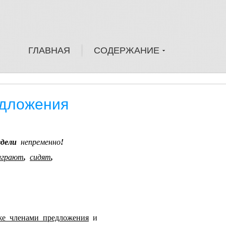
ГЛАВНАЯ
СОДЕРЖАНИЕ
дложения
здели
непременно
!
играют
,
сидят
,
же членами предложения
и