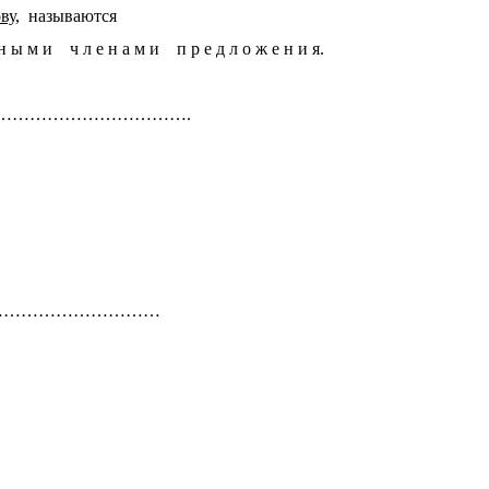
ву
, называются
 н ы м и ч л е н а м и п р е д л о ж е н и я.
……………………………….
т
…………………………