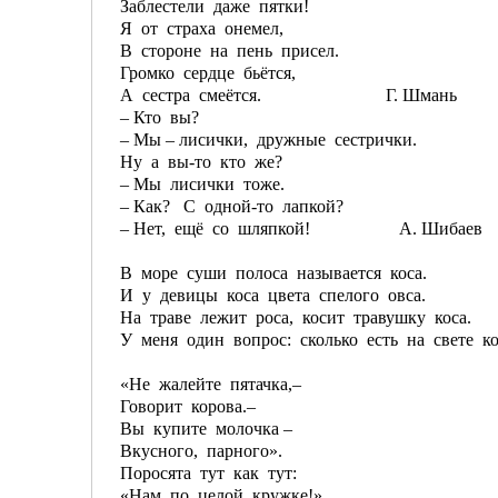
Заблестели даже пятки!
Я от страха онемел,
В стороне на пень присел.
Громко сердце бьётся,
А сестра смеётся. Г. Шмань
– Кто вы?
– Мы – лисички, дружные сестрички.
Ну а вы-то кто же?
– Мы лисички тоже.
– Как? С одной-то лапкой?
– Нет, ещё со шляпкой! А. Шибаев
В море суши полоса называется коса.
И у девицы коса цвета спелого овса.
На траве лежит роса, косит травушку коса.
У меня один вопрос: сколько есть на свете ко
«Не жалейте пятачка,–
Говорит корова.–
Вы купите молочка –
Вкусного, парного».
Поросята тут как тут:
«Нам по целой кружке!»