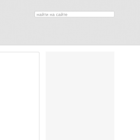
Искать...
0