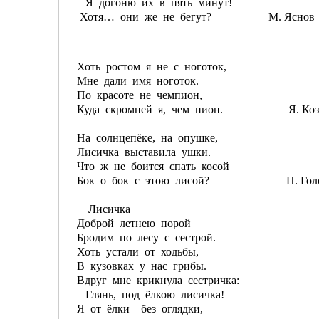
– Я догоню их в пять минут!
Хотя… они же не бегут? М. Яснов
Хоть ростом я не с ноготок,
Мне дали имя ноготок.
По красоте не чемпион,
Куда скромней я, чем пион. Я. Козл
На солнцепёке, на опушке,
Лисичка выставила ушки.
Что ж не боится спать косой
Бок о бок с этою лисой? П. Голо
Лисичка
Доброй летнею порой
Бродим по лесу с сестрой.
Хоть устали от ходьбы,
В кузовках у нас грибы.
Вдруг мне крикнула сестричка:
– Глянь, под ёлкою лисичка!
Я от ёлки – без оглядки,