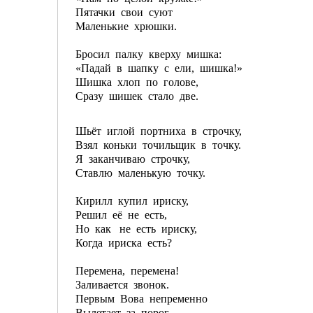
Пятачки свои суют
Маленькие хрюшки.
Бросил палку кверху мишка:
«Падай в шапку с ели, шишка!»
Шишка хлоп по голове,
Сразу шишек стало две.
Шьёт иглой портниха в строчку,
Взял коньки точильщик в точку.
Я заканчиваю строчку,
Ставлю маленькую точку.
Кирилл купил ириску,
Решил её не есть,
Но как не есть ириску,
Когда ириска есть?
Перемена, перемена!
Заливается звонок.
Первым Вова непременно
Вылетает за порог…