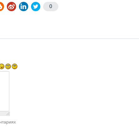
0
нтариях