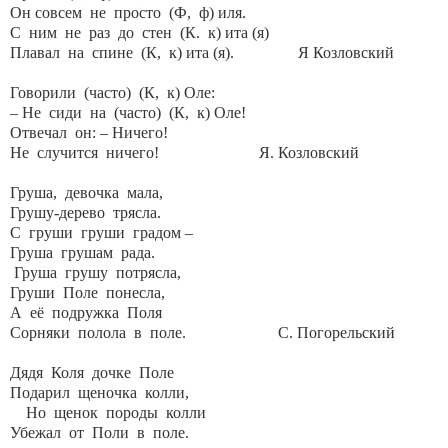
Он совсем не просто (Ф, ф) иля.
С ним не раз до стен (К. к) ита (я)
Плавал на спине (К, к) ита (я). Я Козловский
Говорили (часто) (К, к) Оле:
– Не сиди на (часто) (К, к) Оле!
Отвечал он: – Ничего!
Не случится ничего! Я. Козловский
Груша, девочка мала,
Грушу-дерево трясла.
С груши груши градом –
Груша грушам рада.
Груша грушу потрясла,
Груши Поле понесла,
А её подружка Поля
Сорняки полола в поле. С. Погорельский
Дядя Коля дочке Поле
Подарил щеночка колли,
Но щенок породы колли
Убежал от Поли в поле.