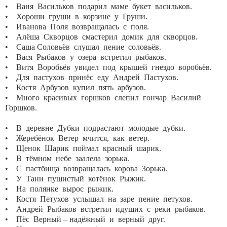
• Ваня Васильков подарил маме букет васильков.
• Хороши груши в корзине у Груши.
• Иванова Поля возвращалась с поля.
• Алёша Скворцов смастерил домик для скворцов.
• Саша Соловьёв слушал пение соловьёв.
• Вася Рыбаков у озера встретил рыбаков.
• Витя Воробьёв увидел под крышей гнездо воробьёв.
• Для пастухов принёс еду Андрей Пастухов.
• Костя Арбузов купил пять арбузов.
• Много красивых горшков слепил гончар Василий
Горш
• В деревне Дубки подрастают молодые дубки.
• Жеребёнок Ветер мчится, как ветер.
• Щенок Шарик поймал красный шарик.
• В тёмном небе заалела зорька.
• С пастбища возвращалась корова Зорька.
• У Тани пушистый котёнок Рыжик.
• На полянке вырос рыжик.
• Костя Петухов услышал на заре пение петухов.
• Андрей Рыбаков встретил идущих с реки рыбаков.
• Пёс Верный – надёжный и верный друг.