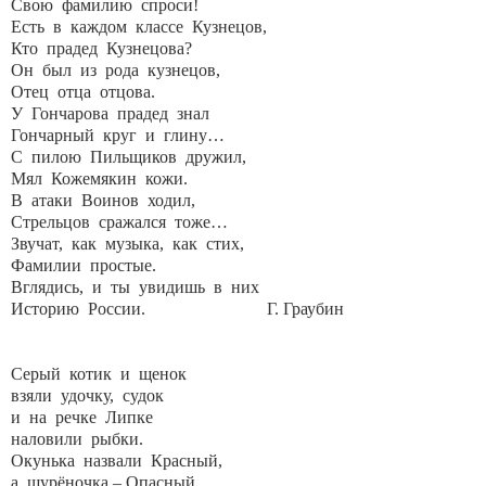
Свою фамилию спроси!
Есть в каждом классе Кузнецов,
Кто прадед Кузнецова?
Он был из рода кузнецов,
Отец отца отцова.
У Гончарова прадед знал
Гончарный круг и глину…
С пилою Пильщиков дружил,
Мял Кожемякин кожи.
В атаки Воинов ходил,
Стрельцов сражался тоже…
Звучат, как музыка, как стих,
Фамилии простые.
Вглядись, и ты увидишь в них
Историю России. Г. Граубин
Серый котик и щенок
взяли удочку, судок
и на речке Липке
наловили рыбки.
Окунька назвали Красный,
а щурёночка – Опасный,