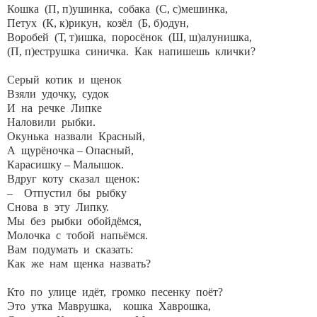
Кошка (П, п)ушинка, собака (С, с)мешинка,
Петух (К, к)рикун, козёл (Б, б)одун,
Воробей (Т, т)ишка, поросёнок (Ш, ш)алунишка,
(П, п)еструшка синичка. Как напишешь клички?
Серый котик и щенок
Взяли удочку, судок
И на речке Липке
Наловили рыбки.
Окунька назвали Красный,
А щурёночка – Опасный,
Карасишку – Малышок.
Вдруг коту сказал щенок:
– Отпустил бы рыбку
Снова в эту Липку.
Мы без рыбки обойдёмся,
Молочка с тобой напьёмся.
Вам подумать и сказать:
Как же нам щенка назвать?
Кто по улице идёт, громко песенку поёт?
Это утка Маврушка, кошка Хаврошка,