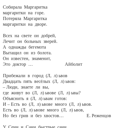
Собирала Маргаритка
маргаритки на горе.
Потеряла Маргаритка
маргаритки на дворе.
Всех на свете он добрей,
Лечит он больных зверей.
А однажды бегемота
Вытащил он из болота.
Он известен, знаменит,
Это доктор … Айболит
Прибежали в город (Л, л) ьвов
Двадцать пять весёлых (Л, л) ьвов:
– Люди, знаете ли вы,
где живут во (Л, л) ьвове (Л, л) ьвы?
Объяснить я (Л, л) ьвам готов:
И – Есть во (Л, л) ьвове много (Л, л) ьвов.
Есть во (Л, л) ьвове много (Л, л) ьвов,
Но без грив и без хвостов… Е. Реженцов
У Сени и Сани быстрые сани.