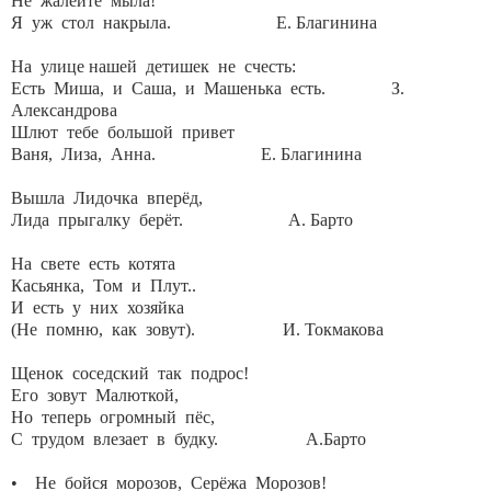
Не жалейте мыла!
Я уж стол накрыла. Е. Благинина
На улице нашей детишек не счесть:
Есть Миша, и Саша, и Машенька есть. З.
Александрова
Шлют тебе большой привет
Ваня, Лиза, Анна. Е. Благинина
Вышла Лидочка вперёд,
Лида прыгалку берёт. А. Барто
На свете есть котята
Касьянка, Том и Плут..
И есть у них хозяйка
(Не помню, как зовут). И. Токмакова
Щенок соседский так подрос!
Его зовут Малюткой,
Но теперь огромный пёс,
С трудом влезает в будку. А.Барто
• Не бойся морозов, Серёжа Морозов!