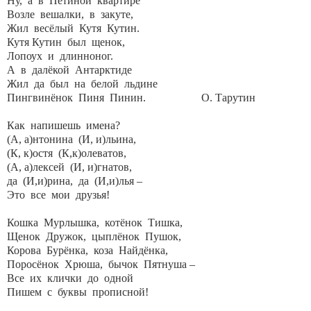
Ну, а в Петиной квартире
Возле вешалки, в закуте,
Жил весёлый Кутя Кутин.
Кутя Кутин был щенок,
Лопоух и длинноног.
А в далёкой Антарктиде
Жил да был на белой льдине
Пингвинёнок Пиня Пинин. О. Тарутин
Как напишешь имена?
(А, а)нтонина (И, и)льина,
(К, к)остя (К,к)олеватов,
(А, а)лексей (И, и)гнатов,
да (И,и)рина, да (И,и)лья –
Это все мои друзья!
Кошка Мурлышка, котёнок Тишка,
Щенок Дружок, цыплёнок Пушок,
Корова Бурёнка, коза Найдёнка,
Поросёнок Хрюша, бычок Пятнуша –
Все их клички до одной
Пишем с буквы прописной!