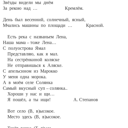
Звёзды видели мы днём
За рекою над … Кремлём.
День был весенний, солнечный, ясный,
Мчались машины по площади … Красной.
Есть река с названьем Лена,
Наша мама – тоже Лена…
С полуострова Ямал
Представляю, как я мал.
На сестрёнкиной коляске
Не отправишься к Аляске.
С апельсином из Марокко
У меня одна морока.
А в моём селе Солянка
Самый вкусный суп – солянка..
Хороши у нас и щи…
Я пошёл, а ты ищи! А. Степанов
Вот село (В, в)ысокое.
Место здесь (В, в)ысокое.