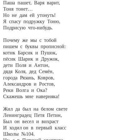
Паша пашет, Варя варит,
Тоня тонет…
Но не дам ей утонуть!
Я спасу подружку Тоню,
Подрисую что-нибудь.
Почему же мы с тобой
пишем с буквы прописной:
котик Барсик и Пушок,
пёсик Шарик и Дружок,
дети Поля и Антон,
дядя Коля, дед Семён,
города Рязань, Ковров,
Александров и Ростов,
Реки Волга и Ока?
Скажешь мне наверняка!
Жил да был на белом свете
Ленинградец Петя Петин,
Был он весел и вихраст
И ходил он в первый класс
Школы №104.