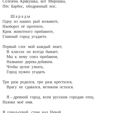
Селезень Крякушка, кот Мирошка,
Пёс Барбос, ободранный нос.
Ш а р а д ы
Одну из наших рыб возьмите,
Наоборот её прочтите,
Крик животного прибавите,
Главный город угадаете.
Первый слог мой каждый знает,
В классах он всегда бывает.
Мы к нему союз прибавим,
Название дерева добавим.
Чтобы целое узнать,
Город нужно угадать
Три раза родился, три раза крестился,
Врагу не сдавался, великим остался.
Я – древний город, всем русским городам отец.
Назови моё имя.
Я город-герой, стою над Невой.