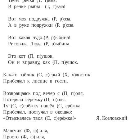
Течёт речка (Т, т)ьма.
В речке рыбы – (Т, т)ьма!
Вот моя подружка (Р, р)оза,
А в руке подружки (Р, р)оза.
Вот какая чудо-(Р, р)ыбина!
Рисовала Люда (Р, р)ыбина.
Это кот (П, п)ушок.
Он и вправду, как (П, п)ушок.
Как-то зайчик (С, с)ерый (Х, х)востик
Прибежал к лисице в гости.
Возвращаясь под вечер с (П, п)оля,
Потеряла серёжку (П, п)оля.
Ту (С, с)ерёжку нашёл (С, ерёжка,
Прибежал, постучал в окошко:
«Отыскалась твоя (С, с)ерёжка!» Я. Козловский
Мальчик (Ф, ф) иля,
Просто (Ф, ф) иля,