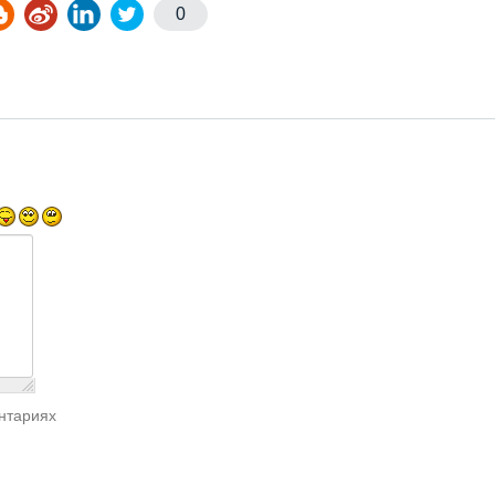
0
нтариях