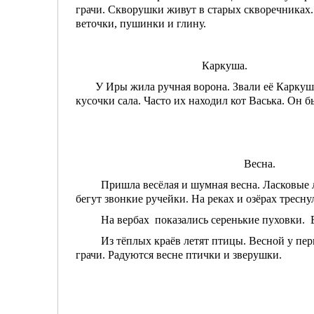
грачи. Скворушки живут в старых скворечниках.
веточки, пушинки и глину.
Каркуша.
У Иры жила ручная ворона. Звали её Каркуша. 
кусочки сала. Часто их находил кот Васька. Он б
Весна.
Пришла весёлая и шумная весна. Ласковые луч
бегут звонкие ручейки. На реках и озёрах треснул
На вербах показались серенькие пуховки. В в
Из тёплых краёв летят птицы. Весной у пернат
грачи. Радуются весне птички и зверушки.