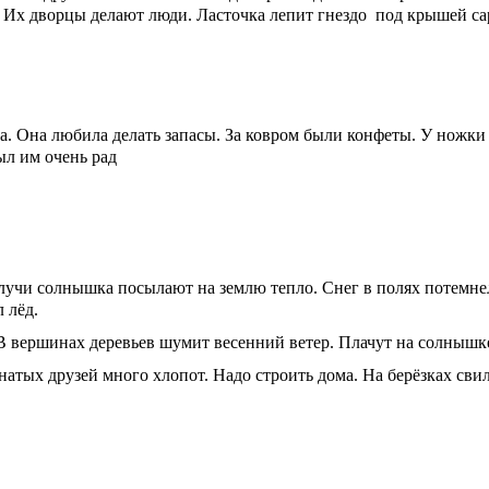
 Их дворцы делают люди. Ласточка лепит гнездо под крышей са
Она любила делать запасы. За ковром были конфеты. У ножки 
ыл им очень рад
и солнышка посылают на землю тепло. Снег в полях потемнел
 лёд.
ершинах деревьев шумит весенний ветер. Плачут на солнышке
ых друзей много хлопот. Надо строить дома. На берёзках свил