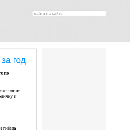
Искать...
0
за год
е по
ём солнце
одичку и
и гнёзда