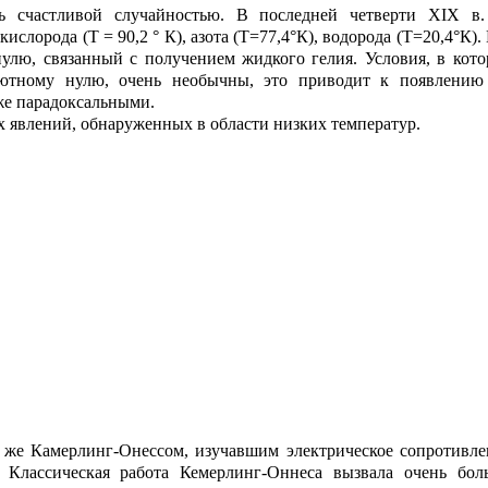
ть счастливой случайностью. В последней четверти XIX в
ислорода (Т = 90,2 ° К), азота (Т=77,4°К), водорода (Т=20,4°К
улю, связанный с получением жидкого гелия. Условия, в кото
лютному нулю, очень необычны, это приводит к появлению
же парадоксальными.
 явлений, обнаруженных в области низких температур.
м же Камерлинг-Онессом, изучавшим электрическое сопротивле
 Классическая работа Кемерлинг-Оннеса вызвала очень бол