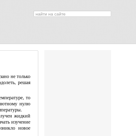
Искать...
0
зано не только
долеть, решая
мпературе, то
олютному нулю
мпературы.
олучен жидкий
ачать изучение
озникло новое