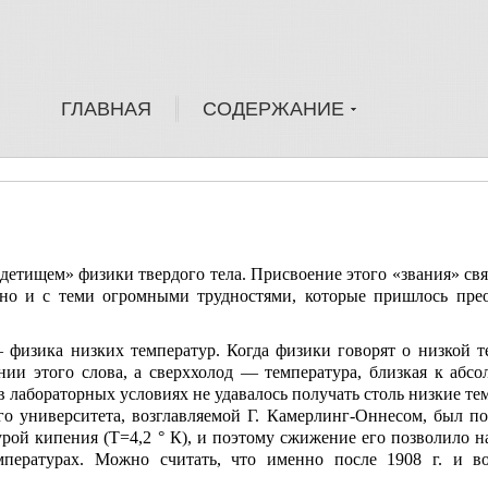
ГЛАВНАЯ
СОДЕРЖАНИЕ
тищем» физики твердого тела. Присвоение этого «звания» свя
 но и с теми огромными трудностями, которые пришлось прео
физика низких температур. Когда физики говорят о низкой те
нии этого слова, а сверххолод — температура, близкая к абс
в лабораторных условиях не удавалось получать столь низкие те
го университета, возглавляемой Г. Камерлинг-Оннесом, был п
урой кипения (Т=4,2 ° К), и поэтому сжижение его позволило н
мпературах. Можно считать, что именно после 1908 г. и в