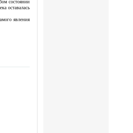
обом состоянии
ека оставалась
амого явления