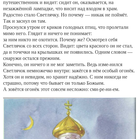
путешественник и видит: сидит он, оказывается, на
незажжённой лампадке, что висит над входом в храм.
Радостно стало Светлячку. Но почему — никак не поймёт.
Так и заснул он там.
Проснулся утром от криков голодных птиц, что пролетали
мимо него. Глядит и ничего не понимает:
за ним никто не охотится. Почему же? Осмотрел себя
Светлячок со всех сторон. Видит: цвета красного он не стал,
да и точечки на крылышках не появились. Одним словом —
снаружи остался прежним.
Конечно, он ничего и не мог заметить. Ведь изме-нился
Светлячок немножечко внутри: зажёгся в нём особый огонёк.
Хотя он и невидим, но хранит надёжно. С ним никогда не
страшно, потому что бывает он только Божьим.
А зовётся огонёк этот совсем несложно: сми-ре-ни-ем.