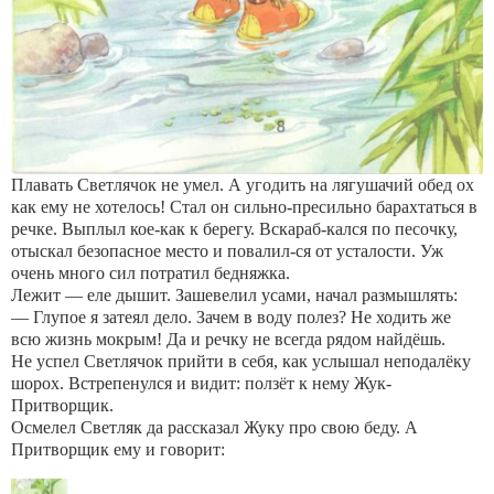
Плавать Светлячок не умел. А угодить на лягушачий обед ох
как ему не хотелось! Стал он сильно-пресильно барахтаться в
речке. Выплыл кое-как к берегу. Вскараб-кался по песочку,
отыскал безопасное место и повалил-ся от усталости. Уж
очень много сил потратил бедняжка.
Лежит — еле дышит. Зашевелил усами, начал размышлять:
— Глупое я затеял дело. Зачем в воду полез? Не ходить же
всю жизнь мокрым! Да и речку не всегда рядом найдёшь.
Не успел Светлячок прийти в себя, как услышал неподалёку
шорох. Встрепенулся и видит: ползёт к нему Жук-
Притворщик.
Осмелел Светляк да рассказал Жуку про свою беду. А
Притворщик ему и говорит: