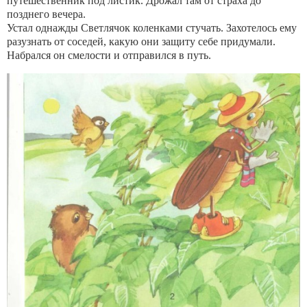
путешественник под листик. Дрожал там от страха до
позднего вечера.
Устал однажды Светлячок коленками стучать. Захотелось ему
разузнать от соседей, какую они защиту себе придумали.
Набрался он смелости и отправился в путь.