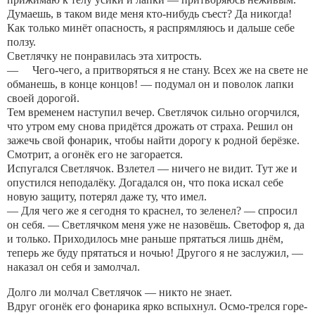
Думаешь, в таком виде меня кто-нибудь съест? Да никогда!
Как только минёт опасность, я распрямляюсь и дальше себе
ползу.
Светлячку не понравилась эта хитрость.
— Чего-чего, а притворяться я не стану. Всех же на свете не
обманешь, в конце концов! — подумал он и поволок лапки
своей дорогой.
Тем временем наступил вечер. Светлячок сильно огорчился,
что утром ему снова придётся дрожать от страха. Решил он
зажечь свой фонарик, чтобы найти дорогу к родной берёзке.
Смотрит, а огонёк его не загорается.
Испугался Светлячок. Взлетел — ничего не видит. Тут же и
опустился неподалёку. Догадался он, что пока искал себе
новую защиту, потерял даже ту, что имел.
— Для чего же я сегодня то краснел, то зеленел? — спросил
он себя. — Светлячком меня уже не назовёшь. Светофор я, да
и только. Приходилось мне раньше прятаться лишь днём,
теперь же буду прятаться и ночью! Другого я не заслужил, —
наказал он себя и замолчал.
Долго ли молчал Светлячок — никто не знает.
Вдруг огонёк его фонарика ярко вспыхнул. Осмо-трелся горе-