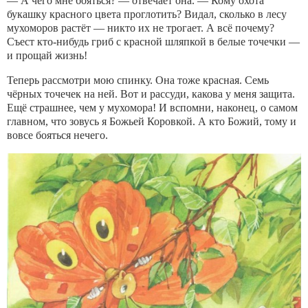
— А чего мне бояться? — отвечает она. — Кому охота
букашку красного цвета проглотить? Видал, сколько в лесу
мухоморов растёт — никто их не трогает. А всё почему?
Съест кто-нибудь гриб с красной шляпкой в белые точечки —
и прощай жизнь!
Теперь рассмотри мою спинку. Она тоже красная. Семь
чёрных точечек на ней. Вот и рассуди, какова у меня защита.
Ещё страшнее, чем у мухомора! И вспомни, наконец, о самом
главном, что зовусь я Божьей Коровкой. А кто Божий, тому и
вовсе бояться нечего.