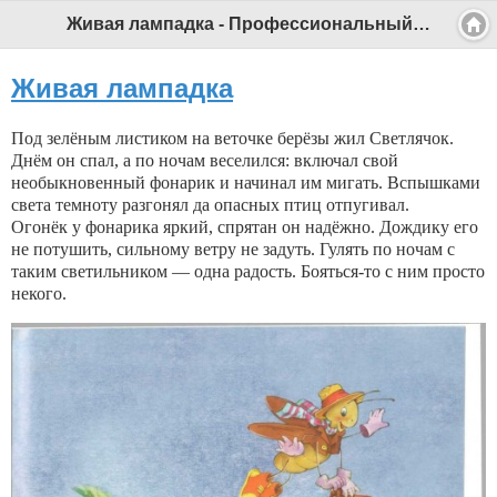
Живая лампадка - Профессиональный педагог
Живая лампадка
Под зелёным листиком на веточке берёзы жил Светлячок.
Днём он спал, а по ночам веселился: включал свой
необыкновенный фонарик и начинал им мигать. Вспышками
света темноту разгонял да опасных птиц отпугивал.
Огонёк у фонарика яркий, спрятан он надёжно. Дождику его
не потушить, сильному ветру не задуть. Гулять по ночам с
таким светильником — одна радость. Бояться-то с ним просто
некого.