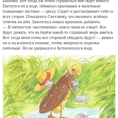
Бабочки. Вот тогда уж точно страшиться мне будет некого!
Нагнулся он к воде, обмакнул крылышки в маленькие
плавающие листики — ряску. Сидит и рассматривает себя со
всех сторон. Показалось Светлячку, что маловато зелёных
точечек на нём. Захотелось новых крапинок добавить.
— В пятнистом «костюмчике» никто меня не узнает. Все
будут думать, что на берёзе какой-то страшный зверь завёлся.
Вот тогда меня точно все стороной обходить будут! — решил
он и на-клонился пониже, чтобы зачерпнуть водички
побольше. Но не удержался и бултыхнулся в воду.