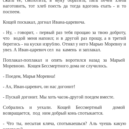
сжать ее, смолотить, в муку обратить, пять печей хлеба
наготовить, тот хлеб поесть да тогда вдогонь ехать - и то
поспеем.
Кощей поскакал, догнал Ивана-царевича.
- Ну, - говорит, - первый раз тебя прощаю за твою доброту,
что водой меня напоил; и в другой раз прощу, а в третий
берегись - на куски изрублю. Отнял у него Марью Моревну и
увез. А Иван-царевич сел на камень и заплакал.
Поплакал-поплакал и опять воротился назад за Марьей
Моревною. Кощея Бессмертного дома не случилось.
- Поедем, Марья Моревна!
- Ах, Иван-царевич, он нас догонит!
- Пускай догонит. Мы хоть часок-другой поедем вместе.
Собрались и уехали. Кощей Бессмертный домой
возвращается, под ним добрый конь спотыкается.
- Что ты, несытая кляча, спотыкаешься? Аль чуешь какую