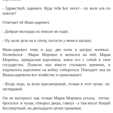
- Здравствуй, царевич. Куда тебя Бог несет - по воле аль по
неволе?
Отвечает ей Иван-царевич:
- Добрые молодцы по неволе не ездят.
- Ну, коли дело не к спеху, погости у меня в шатрах.
Иван-царевич тому и рад: две ночи в шатрах ночевал.
Полюбился Марье Моревне и женился на ней. Марья
Моревна, прекрасная королевна, взяла его с собой в свое
государство. Пожили они вместе столькото времени, и
вздумалось королевне на войну собираться. Покидает она на
Ивана-царевича все хозяйство и приказывает:
- Везде ходи, за всем присматривай, только в этот чулан не
заглядывай.
Он не вытерпел: как только Марья Моревна уехала, тотчас
бросился в чулан, отворил дверь, глянул - а там висит Кощей
Бессмертный, на двенадцати цепях прикован.