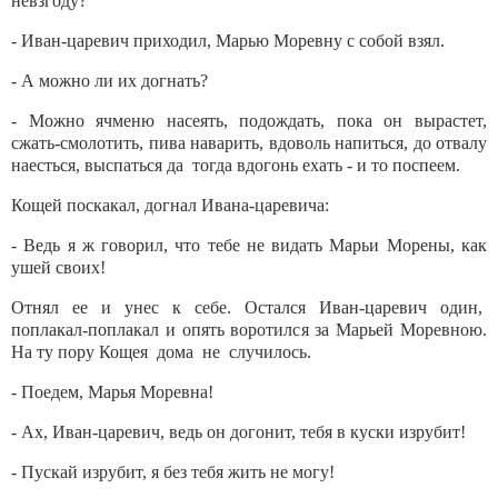
невзгоду?
- Иван-царевич приходил, Марью Моревну с собой взял.
- А можно ли их догнать?
- Можно ячменю насеять, подождать, пока он вырастет,
сжать-смолотить, пива наварить, вдоволь напиться, до отвалу
наесться, выспаться да тогда вдогонь ехать - и то поспеем.
Кощей поскакал, догнал Ивана-царевича:
- Ведь я ж говорил, что тебе не видать Марьи Морены, как
ушей своих!
Отнял ее и унес к себе. Остался Иван-царевич один,
поплакал-поплакал и опять воротился за Марьей Моревною.
На ту пору Кощея дома не случилось.
- Поедем, Марья Моревна!
- Ах, Иван-царевич, ведь он догонит, тебя в куски изрубит!
- Пускай изрубит, я без тебя жить не могу!