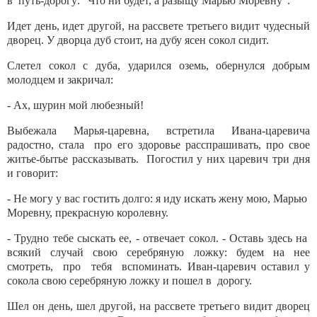
в путь-дорогу: "Что ни будет, а разыщу Марью Моревну".
Идет день, идет другой, на рассвете третьего видит чудесный
дворец. У дворца дуб стоит, на дубу ясен сокол сидит.
Слетел сокол с дуба, ударился оземь, обернулся добрым
молодцем и закричал:
- Ах, шурин мой любезный!
Выбежала Марья-царевна, встретила Ивана-царевича
радостно, стала про его здоровье расспрашивать, про свое
житье-бытье рассказывать. Погостил у них царевич три дня
и говорит:
- Не могу у вас гостить долго: я иду искать жену мою, Марью
Моревну, прекрасную королевну.
- Трудно тебе сыскать ее, - отвечает сокол. - Оставь здесь на
всякий случай свою серебряную ложку: будем на нее
смотреть, про тебя вспоминать. Иван-царевич оставил у
сокола свою серебряную ложку и пошел в дорогу.
Шел он день, шел другой, на рассвете третьего видит дворец