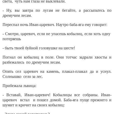
света, чуть нам глаза не выклевали.
- Ну, вы завтра по лугам не бегайте, а рассыпьтесь по
дремучим лесам.
Переспал ночь Иван-царевич. Наутро баба-яга ему говорит:
- Смотри, царевич, если не упасешь кобылиц, если хоть одну
потеряешь
- быть твоей буйной головушке на шесте!
Погнал он кобылиц в поле. Они тотчас задрали хвосты и
разбежались по дремучим лесам.
Опять сел царевич на камень, плакал-плакал да и уснул.
Солнышко село за лес.
Прибежала львица:
- Вставай, Иван-царевич! Кобылицы все собраны. Иван-
царевич встал и пошел домой. Баба-яга пуще прежнего и
шумит и кричит на своих кобылиц: