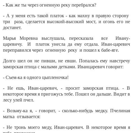
- Как же ты через огненную реку перебрался?
- А у меня есть такой платок - как махну в правую сторону
три раза, сделается высокий-высокий мост, и огонь его не
достанет.
Марья Моревна выслушала, пересказала все Ивану-
царевичу. И платок унесла да ему отдала. Иван-царевич
переправился через огненную реку и пошел к бабе-яге.
Долго шел он не пивши, не евши. Попалась ему навстречу
заморская птица с малыми детками. Иванцаревич говорит:
- Съем-ка я одного цыпленочка!
- Не ешь, Иван-царевич, - просит заморская птица. - В
некоторое время я пригожусь тебе. Пошел он дальше. Видит в
лесу улей пчел.
- Возьму-ка я, - говорит, - сколько-нибудь медку. Пчелиная
матка отзывается:
- Не тронь моего меду, Иван-царевич. В некоторое время я