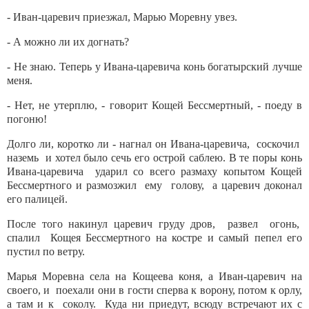
- Иван-царевич приезжал, Марью Моревну увез.
- А можно ли их догнать?
- Не знаю. Теперь у Ивана-царевича конь богатырский лучше
меня.
- Нет, не утерплю, - говорит Кощей Бессмертный, - поеду в
погоню!
Долго ли, коротко ли - нагнал он Ивана-царевича, соскочил
наземь и хотел было сечь его острой саблею. В те поры конь
Ивана-царевича ударил со всего размаху копытом Кощей
Бессмертного и размозжил ему голову, а царевич доконал
его палицей.
После того накинул царевич груду дров, развел огонь,
спалил Кощея Бессмертного на костре и самый пепел его
пустил по ветру.
Марья Моревна села на Кощеева коня, а Иван-царевич на
своего, и поехали они в гости сперва к ворону, потом к орлу,
а там и к соколу. Куда ни приедут, всюду встречают их с