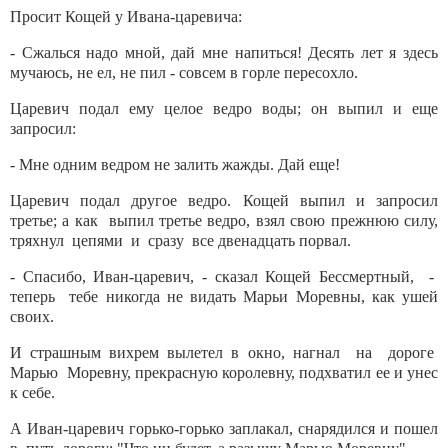
Просит Кощей у Ивана-царевича:
- Сжалься надо мной, дай мне напиться! Десять лет я здесь
мучаюсь, не ел, не пил - совсем в горле пересохло.
Царевич подал ему целое ведро воды; он выпил и еще
запросил:
- Мне одним ведром не залить жажды. Дай еще!
Царевич подал другое ведро. Кощей выпил и запросил
третье; а как выпил третье ведро, взял свою прежнюю силу,
тряхнул цепями и сразу все двенадцать порвал.
- Спасибо, Иван-царевич, - сказал Кощей Бессмертный, -
теперь тебе никогда не видать Марьи Моревны, как ушей
своих.
И страшным вихрем вылетел в окно, нагнал на дороге
Марью Моревну, прекрасную королевну, подхватил ее и унес
к себе.
А Иван-царевич горько-горько заплакал, снарядился и пошел