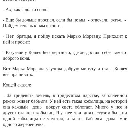
- Ах, как я долго спал!
- Еще бы дольше проспал, если бы не мы, - отвечали зятья. -
Пойдем теперь к нам в гости.
- Нет, братцы, я пойду искать Марью Моревну. Приходит к
ней и просит:
- Разузнай у Кощея Бессмертного, где он достал себе такого
доброго коня.
Вот Марья Моревна улучила добрую минуту и стала Кощея
выспрашивать.
Кощей сказал:
- За тридевять земель, в тридесятом царстве, за огненной
рекою живет баба-яга. У ней есть такая кобылица, на которой
она каждый день вокруг света облетает. Много у нее и
других славных кобылиц. Я у нее три дня пастухом был, ни
одной кобылицы не упустил, и за то баба-яга дала мне
одного жеребеночка.