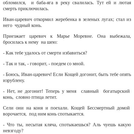
обломился, и баба-яга в реку свалилась. Тут ей и лютая
смерть приключилась.
Иван-царевич откормил жеребенка в зеленых лугах; стал из
него чудный конь.
Приезжает царевич к Марье Моревне. Она выбежала,
бросилась к нему на шею:
- Как тебе удалось от смерти избавиться?
- Так и так, - говорит, - поедем со мной.
- Боюсь, Иван-царевич! Если Кощей догонит, быть тебе опять
изрублену.
- Нет, не догонит! Теперь у меня славный богатырский
конь, словно птица летит.
Сели они на коня и поехали. Кощей Бессмертный домой
ворочается, под ним конь спотыкается.
- Что ты, несытая кляча, спотыкаешься? Аль чуешь какую
невзгоду?