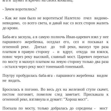
яга и шумит и кричит на своих кобылиц:
- Зачем воротились?
- Как же нам было не воротиться! Налетело пчел видимо-
невидимо, со всего света, и давай нас со всех сторон жалить
до крови.
Баба-яга заснула, а в самую полночь Иван-царевич взял у нее
паршивого жеребенка, оседлал его, сел и поскакал к
огненной реке. Доехал до той реки, махнул три раза
платком в правую сторону - и вдруг, откуда ни взялся,
повис через реку высокий, славный мост. Царевич переехал
по мосту и махнул платком на левую сторону только два раза
- остался через реку мост тоненький-тоненький.
Поутру пробудилась баба-яга - паршивого жеребенка видом
не видать.
Бросилась в погоню. Во весь дух на железной ступе скачет,
пестом погоняет, помелом след заметает. Прискакала к
огненной реке, взглянула и думает: "Хорош мост".
Поехала по мосту, только добралась до середины - мост