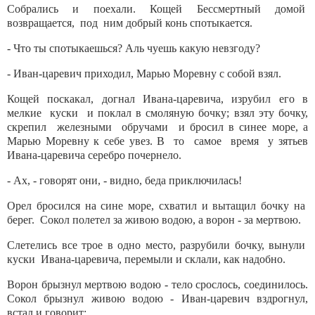
Собрались и поехали. Кощей Бессмертный домой
возвращается, под ним добрый конь спотыкается.
- Что ты спотыкаешься? Аль чуешь какую невзгоду?
- Иван-царевич приходил, Марью Моревну с собой взял.
Кощей поскакал, догнал Ивана-царевича, изрубил его в
мелкие куски и поклал в смоляную бочку; взял эту бочку,
скрепил железными обручами и бросил в синее море, а
Марью Моревну к себе увез. В то самое время у зятьев
Ивана-царевича серебро почернело.
- Ах, - говорят они, - видно, беда приключилась!
Орел бросился на сине море, схватил и вытащил бочку на
берег. Сокол полетел за живою водою, а ворон - за мертвою.
Слетелись все трое в одно место, разрубили бочку, вынули
куски Ивана-царевича, перемыли и склали, как надобно.
Ворон брызнул мертвою водою - тело срослось, соединилось.
Сокол брызнул живою водою - Иван-царевич вздрогнул,
встал и говорит: