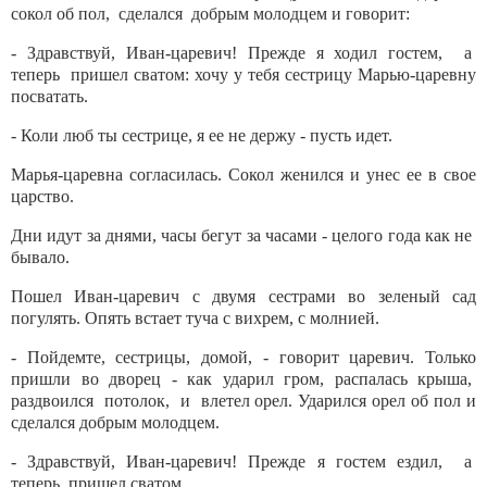
сокол об пол, сделался добрым молодцем и говорит:
- Здравствуй, Иван-царевич! Прежде я ходил гостем, а
теперь пришел сватом: хочу у тебя сестрицу Марью-царевну
посватать.
- Коли люб ты сестрице, я ее не держу - пусть идет.
Марья-царевна согласилась. Сокол женился и унес ее в свое
царство.
Дни идут за днями, часы бегут за часами - целого года как не
бывало.
Пошел Иван-царевич с двумя сестрами во зеленый сад
погулять. Опять встает туча с вихрем, с молнией.
- Пойдемте, сестрицы, домой, - говорит царевич. Только
пришли во дворец - как ударил гром, распалась крыша,
раздвоился потолок, и влетел орел. Ударился орел об пол и
сделался добрым молодцем.
- Здравствуй, Иван-царевич! Прежде я гостем ездил, а
теперь пришел сватом.