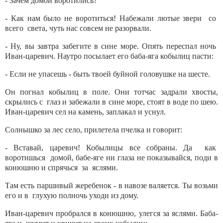
- Зачем домой воротились?
- Как нам было не воротиться! Набежали лютые звери со
всего света, чуть нас совсем не разорвали.
- Ну, вы завтра забегите в сине море. Опять переспал ночь
Иван-царевич. Наутро посылает его баба-яга кобылиц пасти:
- Если не упасешь - быть твоей буйной головушке на шесте.
Он погнал кобылиц в поле. Они тотчас задрали хвосты,
скрылись с глаз и забежали в сине море, стоят в воде по шею.
Иван-царевич сел на камень, заплакал и уснул.
Солнышко за лес село, прилетела пчелка и говорит:
- Вставай, царевич! Кобылицы все собраны. Да как
воротишься домой, бабе-яге ни глаза не показывайся, поди в
конюшню и спрячься за яслями.
Там есть паршивый жеребенок - в навозе валяется. Ты возьми
его и в глухую полночь уходи из дому.
Иван-царевич пробрался в конюшню, улегся за яслями. Баба-