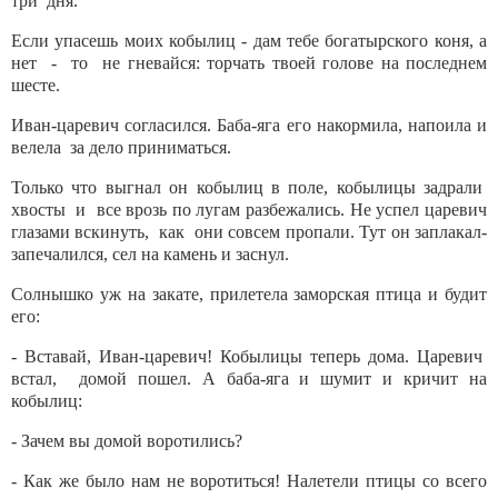
три дня.
Если упасешь моих кобылиц - дам тебе богатырского коня, а
нет - то не гневайся: торчать твоей голове на последнем
шесте.
Иван-царевич согласился. Баба-яга его накормила, напоила и
велела за дело приниматься.
Только что выгнал он кобылиц в поле, кобылицы задрали
хвосты и все врозь по лугам разбежались. Не успел царевич
глазами вскинуть, как они совсем пропали. Тут он заплакал-
запечалился, сел на камень и заснул.
Солнышко уж на закате, прилетела заморская птица и будит
его:
- Вставай, Иван-царевич! Кобылицы теперь дома. Царевич
встал, домой пошел. А баба-яга и шумит и кричит на
кобылиц:
- Зачем вы домой воротились?
- Как же было нам не воротиться! Налетели птицы со всего