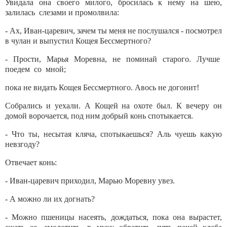
Увидала она своего милого, бросилась к нему на шею,
залилась слезами и промолвила:
- Ах, Иван-царевич, зачем ты меня не послушался - посмотрел
в чулан и выпустил Кощея Бессмертного?
- Прости, Марья Моревна, не поминай старого. Лучше
поедем со мной;
пока не видать Кощея Бессмертного. Авось не догонит!
Собрались и уехали. А Кощей на охоте был. К вечеру он
домой ворочается, под ним добрый конь спотыкается.
- Что ты, несытая кляча, спотыкаешься? Аль чуешь какую
невзгоду?
Отвечает конь:
- Иван-царевич приходил, Марью Моревну увез.
- А можно ли их догнать?
- Можно пшеницы насеять, дождаться, пока она вырастет,