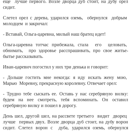
еще лучше первого. Возле дворца дуб стоит, на дубу орел
сидит.
Слетел орел с дерева, ударился оземь, обернулся добрым
молодцем и закричал:
- Вставай, Ольга-царевна, милый наш братец идет!
Ольга-царевна тотчас прибежала, стала его целовать,
обнимать, про здоровье расспрашивать, про свое житье-
бытье рассказывать.
Иван-царевич погостил у них три денька и говорит:
- Дольше гостить мне некогда: я иду искать жену мою,
Марью Моревну, прекрасную королевну. Отвечает орел:
- Трудно тебе сыскать ее. Оставь у нас серебряную вилку:
будем на нее смотреть, тебя вспоминать. Он оставил
серебряную вилку и пошел в дорогу.
День шел, другой шел, на рассвете третьего видит дворец
лучше первых двух. Возле дворца дуб стоит, на дубу ворон
сидит. Слетел ворон с дуба, ударился оземь, обернулся