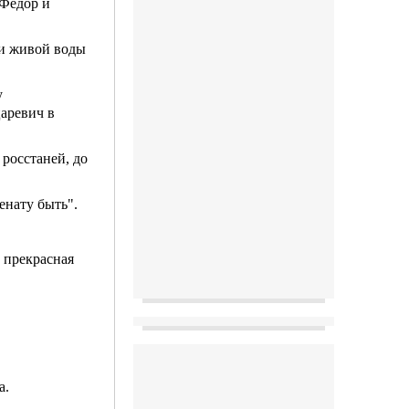
 Федор и
 и живой воды
у
царевич в
 росстаней, до
енату быть".
т прекрасная
а.