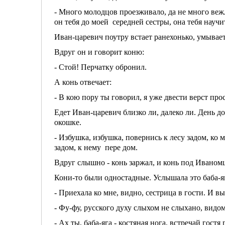
- Много молодцов проезживало, да не много вежл
он тебя до моей середней сестры, она тебя научи
Иван-царевич поутру встает ранехонько, умываетс
Вдруг он и говорит коню:
- Стой! Перчатку обронил.
А конь отвечает:
- В кою пору ты говорил, я уже двести верст прос
Едет Иван-царевич близко ли, далеко ли. День д
окошке.
- Избушка, избушка, повернись к лесу задом, ко 
задом, к нему пере дом.
Вдруг слышно - конь заржал, и конь под Иваном
Кони-то были одностадные. Услышала это баба-яга
- Приехала ко мне, видно, сестрица в гости. И в
- Фу-фу, русского духу слыхом не слыхано, вид
- Ах ты, баба-яга - костяная нога, встречай гост