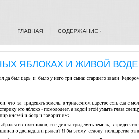
ГЛАВНАЯ
СОДЕРЖАНИЕ
НЫХ ЯБЛОКАХ И ЖИВОЙ ВОДЕ
ил да был царь, и было у него три сына: старшего звали Федоро
он, что за тридевять земель, в тридесятом царстве есть сад с м
тарику это яблоко - помолодеет, а водой этой умыть глаза слепцу
 пир князей и бояр и говорит им:
ыбрался из охотников, съездил за тридевять земель, в тридесятое
шинец о двенадцати рылец? Я бы этому седоку полцарства отп