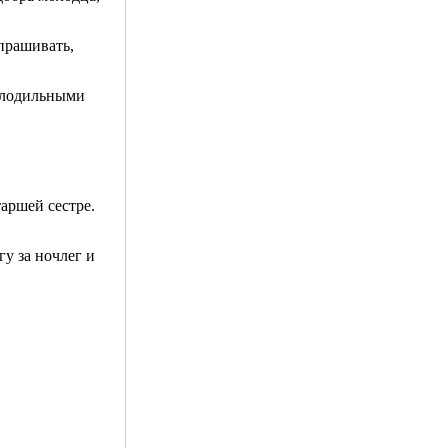
спрашивать,
молодильными
таршей сестре.
гу за ночлег и