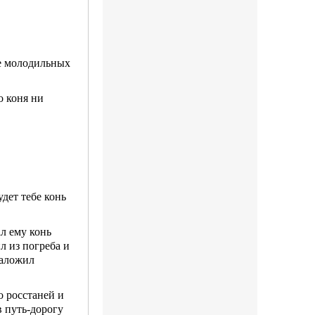
бе молодильных
о коня ни
дет тебе конь
ал ему конь
л из погреба и
наложил
о росстаней и
в путь-дорогу