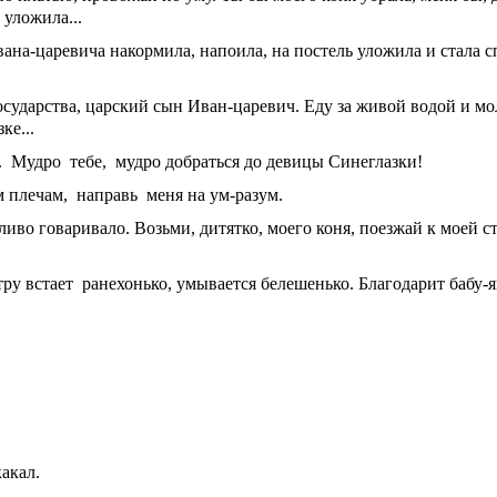
 уложила...
 Ивана-царевича накормила, напоила, на постель уложила и стала 
о государства, царский сын Иван-царевич. Еду за живой водой и 
ке...
о. Мудро тебе, мудро добраться до девицы Синеглазки!
м плечам, направь меня на ум-разум.
иво говаривало. Возьми, дитятко, моего коня, поезжай к моей с
тру встает ранехонько, умывается белешенько. Благодарит бабу-я
какал.