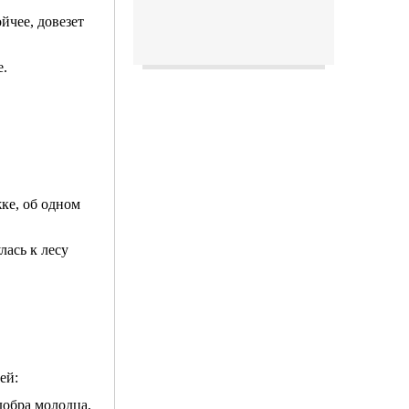
йчее, довезет
е.
ке, об одном
лась к лесу
ей:
 добра молодца,