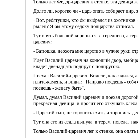
Только лег Федор-царевич к стенке, эта девица ж
Долго ли, коротко ли - царь опять собирает пир, 
- Вот, ребятушки, кто бы выбрался из охотнико
рылец? Я бы этому седоку полцарства отписал.
Тут опять больший хоронится за середнего, а се
царевич:
- Батюшка, неохота мне царство в чужие руки отд
Идет Василий-царевич на конюший двор, выбирае
кладет двенадцать подпруг с подпругою.
Поехал Василий-царевич. Видели, как садился, а 
плита-камень, и видит: "Направо поедешь - себя с
поедешь - женату быть".
Думал, думал Василий-царевич и поехал дорогой
прекрасная девица и просит его откушать хлеба-
- Царский сын, не торопись ехать, а торопись де
Тут она его из седла вынула, в терем повела, н
Только Василий-царевич лег к стенке, она опять