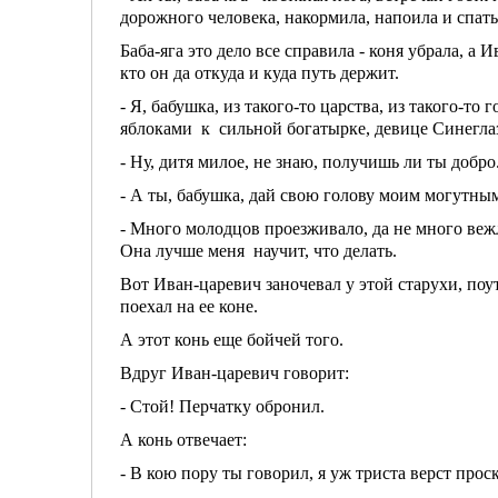
дорожного человека, накормила, напоила и спать
Баба-яга это дело все справила - коня убрала, а
кто он да откуда и куда путь держит.
- Я, бабушка, из такого-то царства, из такого-т
яблоками к сильной богатырке, девице Синеглаз
- Ну, дитя милое, не знаю, получишь ли ты добр
- А ты, бабушка, дай свою голову моим могутны
- Много молодцов проезживало, да не много вежл
Она лучше меня научит, что делать.
Вот Иван-царевич заночевал у этой старухи, поу
поехал на ее коне.
А этот конь еще бойчей того.
Вдруг Иван-царевич говорит:
- Стой! Перчатку обронил.
А конь отвечает:
- В кою пору ты говорил, я уж триста верст прос