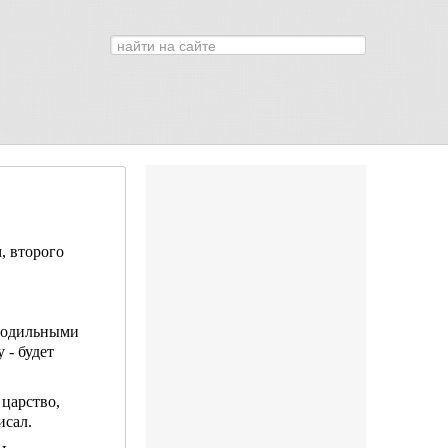
Искать...
0
м, второго
олодильными
 - будет
 царство,
исал.