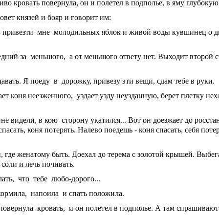
иво кровать повернула, он и полетел в подполье, в яму глубокую.
зовет князей и бояр и говорит им:
в - привезти мне молодильных яблок и живой воды кувшинец о 
редний за меньшого, а от меньшого ответу нет. Выходит второй 
авать. Я поеду в дорожку, привезу эти вещи, сдам тебе в руки.
т коня неезженного, уздает узду неузданную, берет плетку нех
не видели, в кою сторону укатился... Вот он доезжает до росста
пасать, коня потерять. Налево поедешь - коня спасать, себя поте
, где женатому быть. Доехал до терема с золотой крышей. Выбе
соли и лечь почивать.
лать, что тебе любо-дорого...
акормила, напоила и спать положила.
 повернула кровать, и он полетел в подполье. А там спрашивают