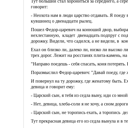
Тут больший стал хорониться за середнего, а се
говорит:
- Неохота нам в люди царство отдавать. Я поеду
кувшинец о двенадцати рылец.
Пошел Федор-царевич на конюший двор, выбирае
нехлестанную, кладет двенадцать подпруг с под
дорожку. Видели, что садился, а не видели, в ко
Ехал он близко ли, далеко ли, низко ли высоко ли
трех дорог. Лежит на росстанях плита-камень, на
"Направо поедешь - себя спасать, коня потерять.
Поразмыслил Федор-царевич: "Давай поеду, где 
И повернул на ту дорожку, где женатому быть. Е
девица и говорит ему:
- Царский сын, я тебя из седла выну, иди со мно
- Нет, девица, хлеба-соли я не хочу, а сном доро
- Царский сын, не торопись ехать, а торопись д
Тут прекрасная девица его из седла вынула и в т