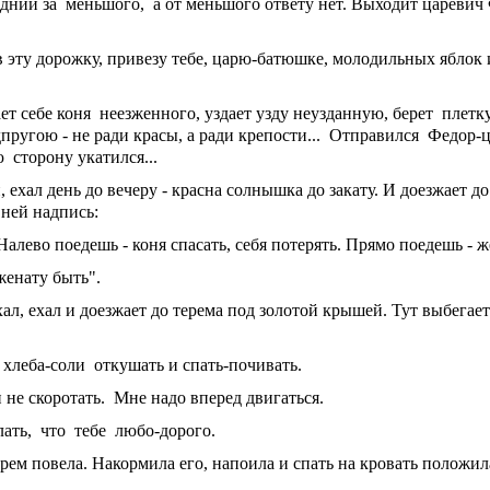
редний за меньшого, а от меньшого ответу нет. Выходит царевич
 в эту дорожку, привезу тебе, царю-батюшке, молодильных яблок
т себе коня неезженного, уздает узду неузданную, берет плетк
пругою - не ради красы, а ради крепости... Отправился Федор-
ю сторону укатился...
, ехал день до вечеру - красна солнышка до закату. И доезжает до
 ней надпись:
 Налево поедешь - коня спасать, себя потерять. Прямо поедешь - ж
женату быть".
хал, ехал и доезжает до терема под золотой крышей. Тут выбегае
й хлеба-соли откушать и спать-почивать.
ги не скоротать. Мне надо вперед двигаться.
елать, что тебе любо-дорого.
ерем повела. Накормила его, напоила и спать на кровать положил