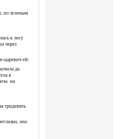
и, по зеленым
лась к лесу
ки через
н-царевич ей:
кочила да
ела к
вича на
за тридевять
неглазки, она