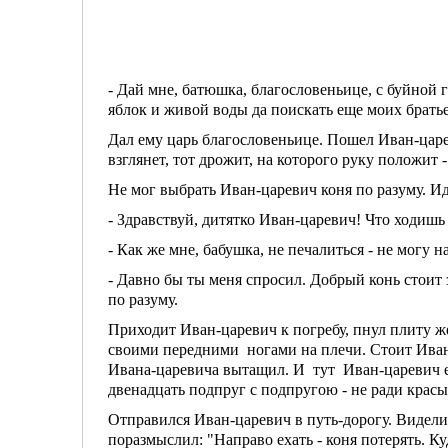
- Дай мне, батюшка, благословеньице, с буйной 
яблок и живой воды да поискать еще моих брать
Дал ему царь благословеньице. Пошел Иван-царев
взглянет, тот дрожит, на которого руку положит - 
Не мог выбрать Иван-царевич коня по разуму. Ид
- Здравствуй, дитятко Иван-царевич! Что ходиш
- Как же мне, бабушка, не печалиться - не могу н
- Давно бы ты меня спросил. Добрый конь стоит 
по разуму.
Приходит Иван-царевич к погребу, пнул плиту же
своими передними ногами на плечи. Стоит Иван-
Ивана-царевича вытащил. И тут Иван-царевич е
двенадцать подпруг с подпругою - не ради крас
Отправился Иван-царевич в путь-дорогу. Видели, 
поразмыслил: "Направо ехать - коня потерять. К