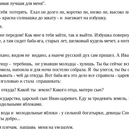
самая лучшая для меня".
себя потерять. Ехал он долго ли, коротко ли, низко ли, высоко л
- красна солнышка до закату - и наезжает на избушку.
е.
мне передом! Как мне в тебя зайти, так и выйти. Избушка поверну
 а там сидит баба-яга, старых лет, шелковый кудель мечет, а нит
слыхано, видом не видано, а нынче русский дух сам пришел. А Ива
птицу - теребишь, не узнавши молодца - хулишь. Ты бы сейчас вс
мила, напоила и для ночи постелю собрала. Я бы улегся, ты бы с
ывать - чей да откуда. Вот баба-яга это дело все справила - царе
изголовью и стала спрашивать:
 откуда? Какой ты земли? Какого отца, матери сын?
 государства, царский сын Иван-царевич. Еду за тридевять земель, 
олодильными яблоками.
ая вода и молодильные яблоки - у сильной богатырки, девицы Си
ы добро...
м плечам, направь меня на ум-разум.