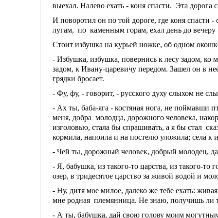
выехал. Налево ехать - коня спасти. Эта дорога 
И поворотил он по той дороге, где коня спасти - 
лугам, по каменным горам, ехал день до вечеру 
Стоит избушка на курьей ножке, об одном окошк
- Избушка, избушка, повернись к лесу задом, ко 
задом, к Ивану-царевичу передом. Зашел он в нее,
грядки бросает.
- Фу, фу, - говорит, - русского духу слыхом не 
- Ах ты, баба-яга - костяная нога, не поймавши 
меня, добра молодца, дорожного человека, накор
изголовью, стала бы спрашивать, а я бы стал сказ
кормила, напоила и на постелю уложила; села к 
- Чей ты, дорожный человек, добрый молодец, да
- Я, бабушка, из такого-то царства, из такого-то
озер, в тридесятое царство за живой водой и м
- Ну, дитя мое милое, далеко же тебе ехать: жив
мне родная племянница. Не знаю, получишь ли т
- А ты, бабушка, дай свою голову моим могутны