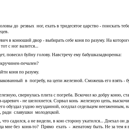
головы до резвых ног, ехать в тридесятое царство - поискать те
ецев.
ич в конюший двор - выбирать себе коня по разуму. На которог
тот с ног валится...
ет, повесил буйну голову. Навстречу ему бабушказадворенка:
ь кручинен-печален?
айти коня по разуму.
закованный в погребу, на цепи железной. Сможешь его взять - бу
лезную, свернулась плита с погреба. Вскочил ко добру коню, ст
царевич - не шелохнется. Сорвал конь железную цепь, выскочи
го обуздал уздою неузданной, оседлал седельцем неезженным, 
ы, ради славушки молодецкой.
что садился, а не видели, в кою сторону укатился... Доехал он д
уда мне без коня-то? Прямо ехать - женатому быть. Не за тем я 