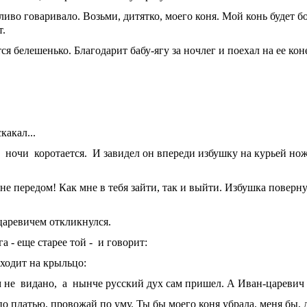
иво говаривало. Возьми, дитятко, моего коня. Мой конь будет бо
т.
я белешенько. Благодарит бабу-ягу за ночлег и поехал на ее кон
какал...
о ночи коротается. И завидел он впереди избушку на курьей нож
мне передом! Как мне в тебя зайти, так и выйти. Избушка поверну
царевичем откликнулся.
 - еще старее той - и говорит:
ыходит на крыльцо:
ом не видано, а нынче русский дух сам пришел. А Иван-царевич 
я по платью, провожай по уму. Ты бы моего коня убрала, меня бы,