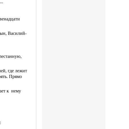
..
двенадцати
сын, Василий-
лестанную,
ней, где лежит
рять. Прямо
гает к нему
: