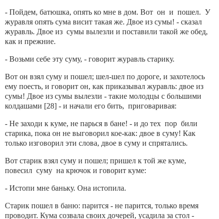
- Пойдем, батюшка, опять ко мне в дом. Вот он и пошел. У
журавля опять сума висит такая же. Двое из сумы! - сказал
журавль. Двое из сумы вылезли и поставили такой же обед,
как и прежние.
- Возьми себе эту суму, - говорит журавль старику.
Вот он взял суму и пошел; шел-шел по дороге, и захотелось
ему поесть, и говорит он, как приказывал журавль: двое из
сумы! Двое из сумы вылезли - такие молодцы с большими
колдашами [28] - и начали его бить, приговаривая:
- Не заходи к куме, не парься в бане! - и до тех пор били
старика, пока он не выговорил кое-как: двое в суму! Как
только изговорил эти слова, двое в суму и спрятались.
Вот старик взял суму и пошел; пришел к той же куме,
повесил суму на крючок и говорит куме:
- Истопи мне баньку. Она истопила.
Старик пошел в баню: парится - не парится, только время
проводит. Кума созвала своих дочерей, усадила за стол -