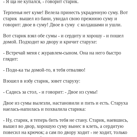
- Я ща не купался, - говорит старик.
Терпенья нет куме! Велела принесть украденную суму. Вот
старик вышел из бани, увидал свою прежнюю суму и
говорит: двое в суму! Двое в суму с колдашами и ушли.
Вот старик взял обе сумы - и сердиту и хорошу - и пошел
домой. Подходит ко двору и кричит старухе:
- Встречай меня с журавлем-сыном. Она на него быстро
глядит:
- Поди-ка ты домой-то, я тебя отваляю!
Взошел в избу старик, зовет старуху:
- Садись за стол, - и говорит: - Двое из сумы!
Двое из сумы вылезли, настановили и пить и есть. Старуха
наелась-напилась и похвалила старика:
- Ну, старик, я теперь бить тебя не стану. Старик, наевшись,
вышел во двор, хорошую суму вынес в клеть, а сердитую
повесил на крючок; а сам по двору ходит - не ходит, только