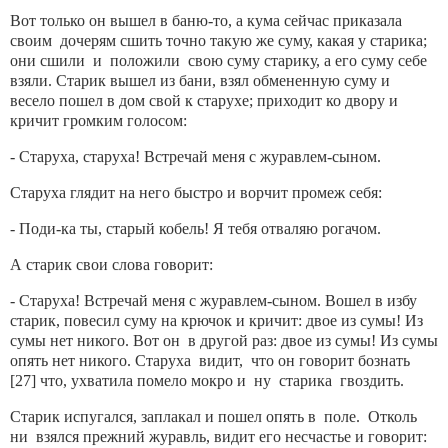
Вот только он вышел в баню-то, а кума сейчас приказала
своим дочерям сшить точно такую же суму, какая у старика;
они сшили и положили свою суму старику, а его суму себе
взяли. Старик вышел из бани, взял обмененную суму и
весело пошел в дом свой к старухе; приходит ко двору и
кричит громким голосом:
- Старуха, старуха! Встречай меня с журавлем-сыном.
Старуха глядит на него быстро и ворчит промеж себя:
- Поди-ка ты, старый кобель! Я тебя отваляю рогачом.
А старик свои слова говорит:
- Старуха! Встречай меня с журавлем-сыном. Вошел в избу
старик, повесил суму на крючок и кричит: двое из сумы! Из
сумы нет никого. Вот он в другой раз: двое из сумы! Из сумы
опять нет никого. Старуха видит, что он говорит бознать
[27] что, ухватила помело мокро и ну старика гвоздить.
Старик испугался, заплакал и пошел опять в поле. Отколь
ни взялся прежний журавль, видит его несчастье и говорит: