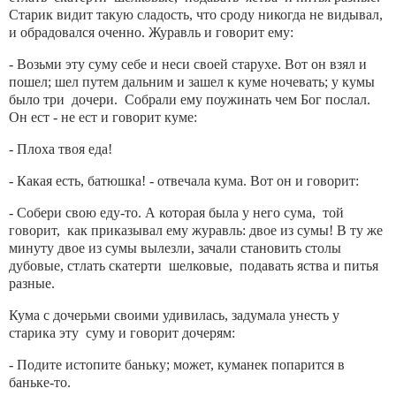
Старик видит такую сладость, что сроду никогда не видывал,
и обрадовался оченно. Журавль и говорит ему:
- Возьми эту суму себе и неси своей старухе. Вот он взял и
пошел; шел путем дальним и зашел к куме ночевать; у кумы
было три дочери. Собрали ему поужинать чем Бог послал.
Он ест - не ест и говорит куме:
- Плоха твоя еда!
- Какая есть, батюшка! - отвечала кума. Вот он и говорит:
- Собери свою еду-то. А которая была у него сума, той
говорит, как приказывал ему журавль: двое из сумы! В ту же
минуту двое из сумы вылезли, зачали становить столы
дубовые, стлать скатерти шелковые, подавать яства и питья
разные.
Кума с дочерьми своими удивилась, задумала унесть у
старика эту суму и говорит дочерям:
- Подите истопите баньку; может, куманек попарится в
баньке-то.