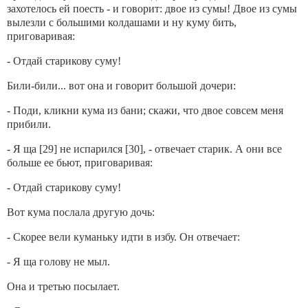
захотелось ей поесть - и говорит: двое из сумы! Двое из сумы
вылезли с большими колдашами и ну куму бить,
приговаривая:
- Отдай старикову суму!
Били-били... вот она и говорит большой дочери:
- Поди, кликни кума из бани; скажи, что двое совсем меня
прибили.
- Я ща [29] не испарился [30], - отвечает старик. А они все
больше ее бьют, приговаривая:
- Отдай старикову суму!
Вот кума послала другую дочь:
- Скорее вели куманьку идти в избу. Он отвечает:
- Я ща голову не мыл.
Она и третью посылает.