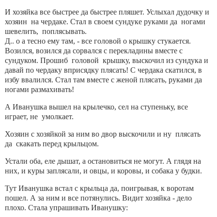
И хозяйка все быстрее да быстрее пляшет. Услыхал дудочку и
хозяин на чердаке. Стал в своем сундуке руками да ногами
шевелить, поплясывать.
Д.. о а тесно ему там, - все головой о крышку стукается.
Возился, возился да сорвался с перекладины вместе с
сундуком. Прошиб головой крышку, выскочил из сундука и
давай по чердаку вприсядку плясать! С чердака скатился, в
избу ввалился. Стал там вместе с женой плясать, руками да
ногами размахивать!
А Иванушка вышел на крылечко, сел на ступеньку, все
играет, не умолкает.
Хозяин с хозяйкой за ним во двор выскочили и ну плясать
да скакать перед крыльцом.
Устали оба, еле дышат, а остановиться не могут. А глядя на
них, и куры заплясали, и овцы, и коровы, и собака у будки.
Тут Иванушка встал с крыльца да, поигрывая, к воротам
пошел. А за ним и все потянулись. Видит хозяйка - дело
плохо. Стала упрашивать Иванушку: