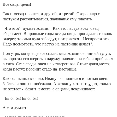
Все овцы целы!
Так и месяц прошел, и другой, и третий. Скоро надо с
пастухом рассчитываться, жалованье ему платить.
"Что это? - думает хозяин. - Как это пастух всех овец
сберегает? В прошлые годы всегда овцы пропадали: то волк
задерет, то сами куда забредут, потеряются... Неспроста это.
Надо посмотреть, что пастух на пастбище делает".
Под утро, когда еще все спали, взял хозяин овчинный тулуп,
выворотил его шерстью наружу, напялил на себя и пробрался
в хлев. Стал среди овец на четвереньки. Стоит дожидается,
когда пастух погонит стадо на пастбище.
Как солнышко взошло, Иванушка поднялся и погнал овец.
Заблеяли овцы и побежали. А хозяину хоть и трудно, только
не отстает - бежит вместе с овцами, покрикивает:
- Бя-бя-бя! Бя-бя-бя!
А сам думает: