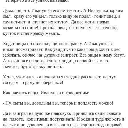
"Теперь-то я все узнаю, выведаю!"
Думал он, что Иванушка его не заметит. А Иванушка зорким
был, сразу его увидел, только виду не подал - гонит овец, а
сам нет-нет и стегнет их кнутом. Да все метит прямо
хозяина по спине! Пригнал овец на опушку леса, сел под
кусток и стал краюху жевать.
Ходят овцы по полянке, щиплют травку. А Иванушка за
ними посматривает. Как увидит, что какая овца хочет в лес
забежать, сейчас на дудочке заиграет. Все овцы к нему бегут.
А хозяин все на четвереньках ходит, головой в землю
тычется, будто травку щиплет.
Устал, утомился, - а показаться стыдно: расскажет пастух
соседям - сраму не оберешься!
Как наелись овцы, Иванушка и говорит им:
- Ну, сыты вы, довольны вы, теперь и поплясать можно!
Да и заиграл на дудочке плясовую. Принялись овцы скакать
да плясать, копытцами постукивать! И хозяин туда же: хоть и
не сыт и не доволен, а выскочил из середины стада и давай