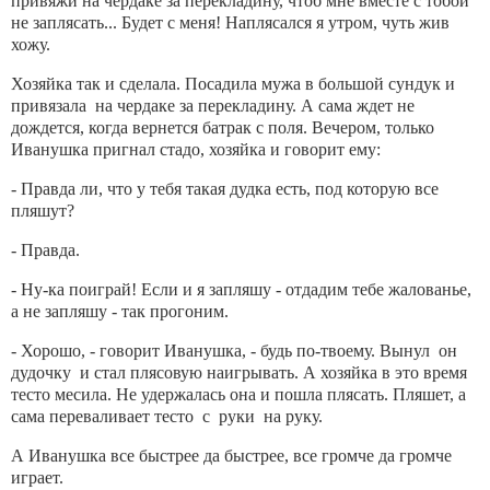
привяжи на чердаке за перекладину, чтоб мне вместе с тобой
не заплясать... Будет с меня! Наплясался я утром, чуть жив
хожу.
Хозяйка так и сделала. Посадила мужа в большой сундук и
привязала на чердаке за перекладину. А сама ждет не
дождется, когда вернется батрак с поля. Вечером, только
Иванушка пригнал стадо, хозяйка и говорит ему:
- Правда ли, что у тебя такая дудка есть, под которую все
пляшут?
- Правда.
- Ну-ка поиграй! Если и я запляшу - отдадим тебе жалованье,
а не запляшу - так прогоним.
- Хорошо, - говорит Иванушка, - будь по-твоему. Вынул он
дудочку и стал плясовую наигрывать. А хозяйка в это время
тесто месила. Не удержалась она и пошла плясать. Пляшет, а
сама переваливает тесто с руки на руку.
А Иванушка все быстрее да быстрее, все громче да громче
играет.