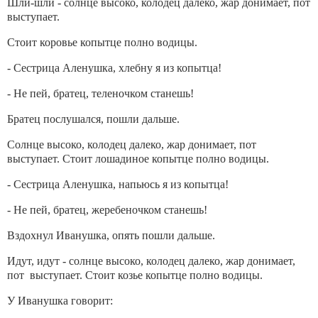
Шли-шли - солнце высоко, колодец далеко, жар донимает, пот
выступает.
Стоит коровье копытце полно водицы.
- Сестрица Аленушка, хлебну я из копытца!
- Не пей, братец, теленочком станешь!
Братец послушался, пошли дальше.
Солнце высоко, колодец далеко, жар донимает, пот
выступает. Стоит лошадиное копытце полно водицы.
- Сестрица Аленушка, напьюсь я из копытца!
- Не пей, братец, жеребеночком станешь!
Вздохнул Иванушка, опять пошли дальше.
Идут, идут - солнце высоко, колодец далеко, жар донимает,
пот выступает. Стоит козье копытце полно водицы.
У Иванушка говорит: