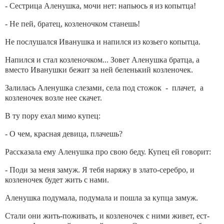
- Сестрица Аленушка, мочи нет: напьюсь я из копытца!
- Не пей, братец, козленочком станешь!
Не послушался Иванушка и напился из козьего копытца.
Напился и стал козленочком... Зовет Аленушка братца, а
вместо Иванушки бежит за ней беленький козленочек.
Залилась Аленушка слезами, села под стожок - плачет, а
козленочек возле нее скачет.
В ту пору ехал мимо купец:
- О чем, красная девица, плачешь?
Рассказала ему Аленушка про свою беду. Купец ей говорит:
- Поди за меня замуж. Я тебя наряжу в злато-серебро, и
козленочек будет жить с нами.
Аленушка подумала, подумала и пошла за купца замуж.
Стали они жить-поживать, и козленочек с ними живет, ест-