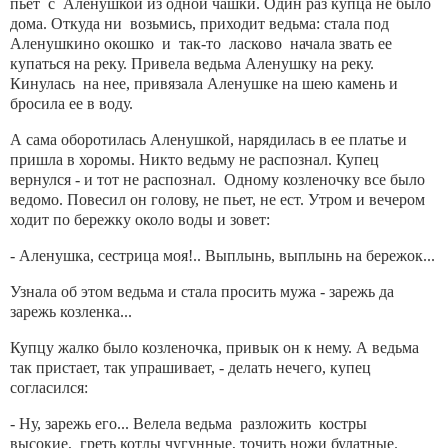
пьет с Аленушкой из одной чашки. Один раз купца не было
дома. Откуда ни возьмись, приходит ведьма: стала под
Аленушкино окошко и так-то ласково начала звать ее
купаться на реку. Привела ведьма Аленушку на реку.
Кинулась на нее, привязала Аленушке на шею камень и
бросила ее в воду.
А сама оборотилась Аленушкой, нарядилась в ее платье и
пришла в хоромы. Никто ведьму не распознал. Купец
вернулся - и тот не распознал. Одному козленочку все было
ведомо. Повесил он голову, не пьет, не ест. Утром и вечером
ходит по бережку около воды и зовет:
- Аленушка, сестрица моя!.. Выплынь, выплынь на бережок...
Узнала об этом ведьма и стала просить мужа - зарежь да
зарежь козленка...
Купцу жалко было козленочка, привык он к нему. А ведьма
так пристает, так упрашивает, - делать нечего, купец
согласился:
- Ну, зарежь его... Велела ведьма разложить костры
высокие, греть котлы чугунные, точить ножи булатные.