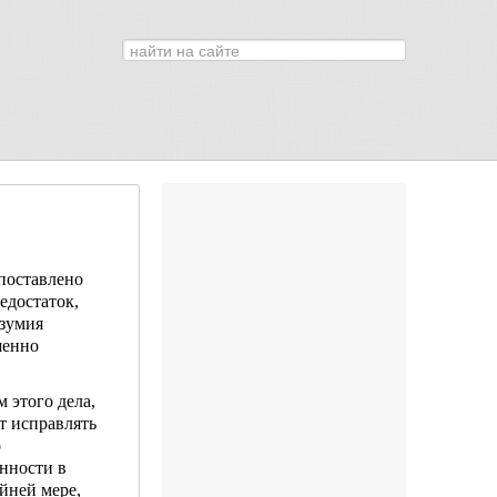
Искать...
0
поставлено
едостаток,
азумия
шенно
м этого дела,
 исправ­лять
о
нности в
йней мере,