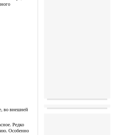
много
е, во внешней
асное. Редко
вию. Осо­бенно