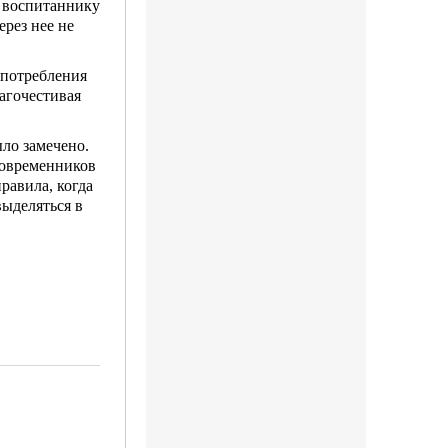
у воспитаннику
рез нее не
употребления
гочести­вая
ло замечено.
современ­ников
равила, когда
ыде­ляться в