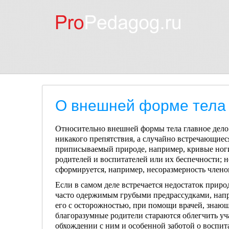
О внешней форме тела
Относительно внешней формы тела главное дело 
никакого препятствия, а слу­чайно встречающиес
припи­сываемый природе, например, кривые ноги, г
родителей и воспитателей или их бес­печности; 
сформируется, например, несоразмерность члено
Если в самом деле встречается недостаток при­ро
часто одержимым гру­быми предрассудками, напр
его с осторожностью, при помощи врачей, знаю­щ
благоразумные родители стараются облегчить уч
обхождении с ним и особенной заботой о воспита