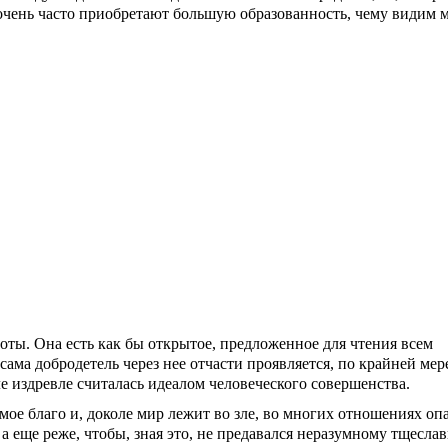
очень часто приобретают большую образованность, чему видим 
соты. Она есть как бы открытое, предложенное для чтения всем
сама добродетель через нее отчасти проявляется, по крайней мер
е издрев­ле считалась идеалом человеческого совершенства.
имое благо и, доколе мир лежит во зле, во многих отношениях оп
; а еще реже, чтобы, зная это, не предавался неразумному тщесла