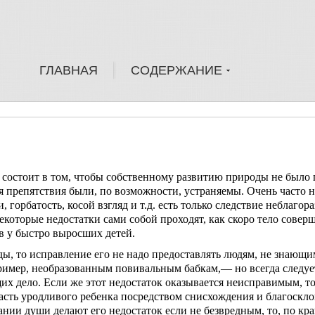
ГЛАВНАЯ
СОДЕРЖАНИЕ
состоит в том, чтобы собственному развитию приро­ды не было 
я препятствия были, по возмож­ности, устраняемы. Очень часто н
орба­тость, косой взгляд и т.д. есть только следствие не­благор
некоторые недостатки сами собой проходят, как скоро тело совер
в у быстро выросших детей.
ды, то исправление его не надо предоставлять лю­дям, не знающи
имер, необразованным повивальным бабкам,— но всегда следует
их дело. Если же этот недостаток оказывается не­исправимым, т
асть уродливого ребенка посредством снисхождения и благоскло
нии души делают его недостаток если не безвредным, то, по кра