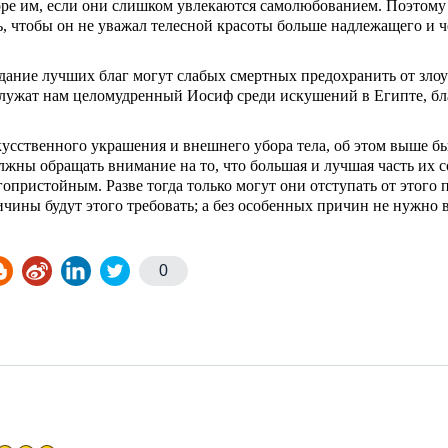
горе им, если они слишком увлекаются самолю­бованием. Поэтом
, чтобы он не уважал телесной красоты больше надлежащего и че
дание лучших благ могут слабых смертных пре­дохранить от зло
лужат нам целомудрен­ный Иосиф среди искушений в Египте, бла
усственного украшения и внешнего убора тела, об этом выше бы
олжны обращать внима­ние на то, что большая и лучшая часть их 
пристойным. Разве тогда только могут они от­ступать от этого п
чины будут этого требовать; а без особенных причин не нужно в
0