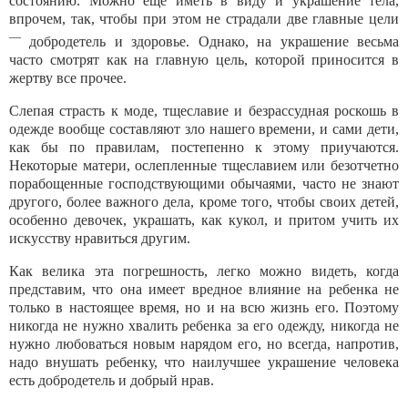
состоянию. Можно еще иметь в ви­ду и украшение тела,
впрочем, так, чтобы при этом не страдали две главные цели
—
добродетель и здо­ровье. Однако, на украшение весьма
часто смотрят как на главную цель, которой приносится в
жертву все прочее.
Слепая страсть к моде, тщеславие и безрассуд­ная роскошь в
одежде вообще составляют зло наше­го времени, и сами дети,
как бы по правилам, посте­пенно к этому приучаются.
Некоторые матери, ос­лепленные тщеславием или безотчетно
порабощенные господствующими обычаями, часто не знают
другого, более важного дела, кроме того, чтобы сво­их детей,
особенно девочек, украшать, как кукол, и притом учить их
искусству нравиться другим.
Как велика эта погрешность, легко можно ви­деть, когда
представим, что она имеет вредное влия­ние на ребенка не
только в настоящее время, но и на всю жизнь его. Поэтому
никогда не нужно хвалить ребенка за его одежду, никогда не
нужно любовать­ся новым нарядом его, но всегда, напротив,
надо внушать ребенку, что наилучшее украшение челове­ка
есть добродетель и добрый нрав.