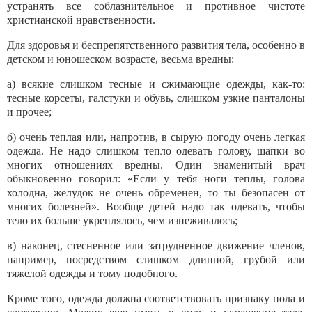
устранять все соблазнительное и противное чистоте
христианской нравственности.
Для здоровья и беспрепятственного развития тела, особенно в
детском и юношеском возрасте, весьма вредны:
а) всякие слишком тесные и сжимающие одеж­ды, как-то:
тесные корсеты, галстуки и обувь, слиш­ком узкие панталоны
и прочее;
б) очень теплая или, напротив, в сырую погоду очень легкая
одежда. Не надо слишком тепло оде­вать голову, шапки во
многих отношениях вредны. Один знаменитый врач
обыкновенно говорил: «Ес­ли у тебя ноги теплы, голова
холодна, желудок не очень обременен, то ты безопасен от
многих болез­ней». Вообще детей надо так одевать, чтобы
тело их больше укреплялось, чем изнеживалось;
в) наконец, стесненное или затрудненное движе­ние членов,
например, посредством слишком длин­ной, грубой или
тяжелой одежды и тому подобного.
Кроме того, одежда должна соответствовать признаку пола и