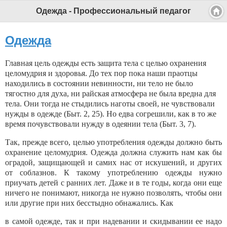
Одежда - Профессиональный педагог
Одежда
Главная цель одежды есть защита тела с целью охранения
целомудрия и здоровья. До тех пор пока наши праотцы
находились в состоянии невинности, ни тело не было
тягостно для духа, ни райская атмо­сфера не была вредна для
тела. Они тогда не стыди­лись наготы своей, не чувствовали
нужды в одежде (Быт. 2, 25). Но едва согрешили, как в то же
время почувствовали нужду в одеянии тела (Быт. 3, 7).
Так, прежде всего, целью употребления одежды должно быть
охранение целомудрия. Одежда долж­на служить нам как бы
оградой, защищающей и са­мих нас от искушений, и других
от соблазнов. К та­кому употреблению одежды нужно
приучать детей с ранних лет. Даже и в те годы, когда они еще
ничего не понимают, никогда не нужно позволять, чтобы они
или другие при них бесстыдно обнажались. Как
в самой одежде, так и при надевании и скидывании ее надо