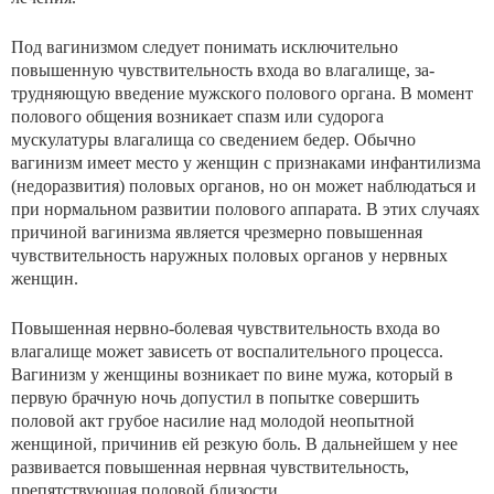
Под вагинизмом следует понимать исключительно
повышенную чувствительность входа во влагалище, за­
трудняющую введение мужского полового органа. В мо­мент
полового общения возникает спазм или судорога
мускулатуры влагалища со сведением бедер. Обычно
вагинизм имеет место у женщин с признаками инфантилизма
(недоразвития) половых органов, но он может на­блюдаться и
при нормальном развитии полового аппа­рата. В этих случаях
причиной вагинизма является чрез­мерно повышенная
чувствительность наружных половых органов у нервных
женщин.
Повышенная нервно-болевая чувствительность входа во
влагалище может зависеть от воспалительного про­цесса.
Вагинизм у женщины возникает по вине мужа, который в
первую брачную ночь допустил в попытке со­вершить
половой акт грубое насилие над молодой не­опытной
женщиной, причинив ей резкую боль. В даль­нейшем у нее
развивается повышенная нервная чувстви­тельность,
препятствующая половой близости.