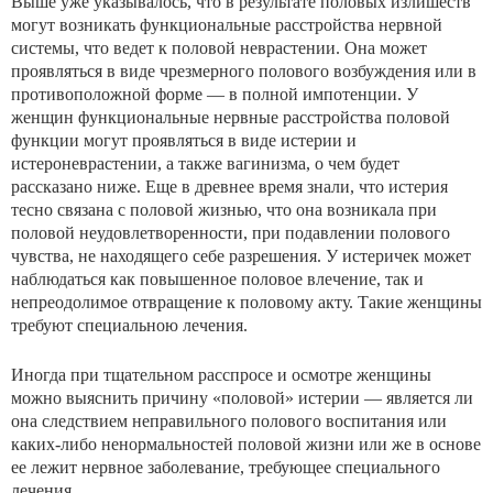
Выше уже указывалось, что в результате половых излишеств
могут возникать функциональные расстройст­ва нервной
системы, что ведет к половой неврастении. Она может
проявляться в виде чрезмерного полового возбуждения или в
противоположной форме — в полной импотенции. У
женщин функциональные нервные рас­стройства половой
функции могут проявляться в виде истерии и
истероневрастении, а также вагинизма, о чем будет
рассказано ниже. Еще в древнее время знали, что истерия
тесно связана с половой жизнью, что она воз­никала при
половой неудовлетворенности, при подавле­нии полового
чувства, не находящего себе разрешения. У истеричек может
наблюдаться как повышенное поло­вое влечение, так и
непреодолимое отвращение к по­ловому акту. Такие женщины
требуют специальною ле­чения.
Иногда при тщательном расспросе и осмотре женщи­ны
можно выяснить причину «половой» истерии — яв­ляется ли
она следствием неправильного полового воспи­тания или
каких-либо ненормальностей половой жизни или же в основе
ее лежит нервное заболевание, требую­щее специального
лечения.