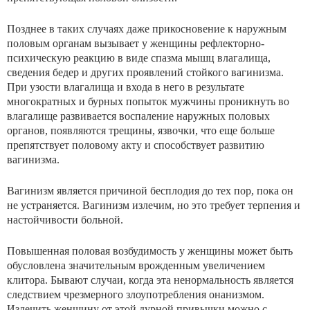
Позднее в таких случаях даже прикосновение к на­ружным
половым органам вызывает у женщины рефлекторно-
психическую реакцию в виде спазма мышц влагалища,
сведения бедер и других проявлений стойко­го вагинизма.
При узости влагалища и входа в него в результате
многократных и бурных попыток мужчины проникнуть во
влагалище развивается воспаление на­ружных половых
органов, появляются трещины, язвоч­ки, что еще больше
препятствует половому акту и спо­собствует развитию
вагинизма.
Вагинизм является причиной бесплодия до тех пор, пока он
не устраняется. Вагинизм излечим, но это тре­бует терпения и
настойчивости больной.
Повышенная половая возбудимость у женщины мо­жет быть
обусловлена значительным врожденным увели­чением
клитора. Бывают случаи, когда эта ненормаль­ность является
следствием чрезмерного злоупотребления онанизмом.
Излечить женщину от этой дурной привычки можно с