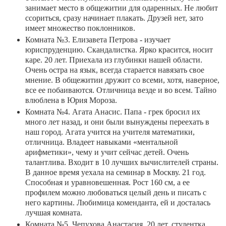
занимает место в общежитии для одаренных. Не любит
ссориться, сразу начинает плакать. Друзей нет, зато
имеет множество поклонников.
Комната №3. Елизавета Петрова - изучает
юриспруденцию. Скандалистка. Ярко красится, носит
каре. 20 лет. Приехала из глубинки нашей области.
Очень остра на язык, всегда старается навязать свое
мнение. В общежитии дружит со всеми, хотя, наверное,
все ее побаиваются. Отличница везде и во всем. Тайно
влюблена в Юрия Мороза.
Комната №4. Агата Анасис. Папа - грек бросил их
много лет назад, и они были вынуждены переехать в
наш город. Агата учится на учителя математики,
отличница. Владеет навыками «ментальной
арифметики», чему и учит сейчас детей. Очень
талантлива. Входит в 10 лучших вычислителей страны.
В данное время уехала на семинар в Москву. 21 год.
Способная и уравновешенная. Рост 160 см, а ее
профилем можно любоваться целый день и писать с
него картины. Любимица коменданта, ей и досталась
лучшая комната.
Комната №5. Чепухова Анастасия. 20 лет, студентка