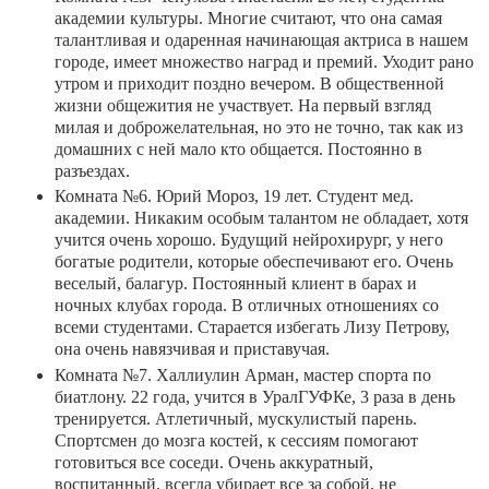
академии культуры. Многие считают, что она самая
талантливая и одаренная начинающая актриса в нашем
городе, имеет множество наград и премий. Уходит рано
утром и приходит поздно вечером. В общественной
жизни общежития не участвует. На первый взгляд
милая и доброжелательная, но это не точно, так как из
домашних с ней мало кто общается. Постоянно в
разъездах.
Комната №6. Юрий Мороз, 19 лет. Студент мед.
академии. Никаким особым талантом не обладает, хотя
учится очень хорошо. Будущий нейрохирург, у него
богатые родители, которые обеспечивают его. Очень
веселый, балагур. Постоянный клиент в барах и
ночных клубах города. В отличных отношениях со
всеми студентами. Старается избегать Лизу Петрову,
она очень навязчивая и приставучая.
Комната №7. Халлиулин Арман, мастер спорта по
биатлону. 22 года, учится в УралГУФКе, 3 раза в день
тренируется. Атлетичный, мускулистый парень.
Спортсмен до мозга костей, к сессиям помогают
готовиться все соседи. Очень аккуратный,
воспитанный, всегда убирает все за собой, не