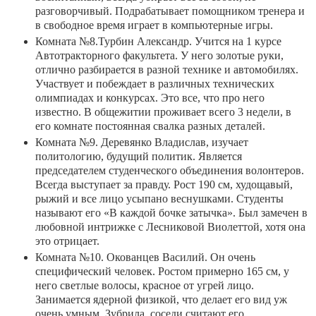
разговорчивый. Подрабатывает помощником тренера и
в свободное время играет в компьютерные игры.
Комната №8.Турбин Александр. Учится на 1 курсе
Автотракторного факультета. У него золотые руки,
отлично разбирается в разной технике и автомобилях.
Участвует и побеждает в различных технических
олимпиадах и конкурсах. Это все, что про него
известно. В общежитии проживает всего 3 недели, в
его комнате постоянная свалка разных деталей.
Комната №9. Деревянко Владислав, изучает
политологию, будущий политик. Является
председателем студенческого объединения волонтеров.
Всегда выступает за правду. Рост 190 см, худощавый,
рыжий и все лицо усыпано веснушками. Студенты
называют его «В каждой бочке затычка». Был замечен в
любовной интрижке с Лесниковой Виолеттой, хотя она
это отрицает.
Комната №10. Окованцев Василий. Он очень
специфический человек. Ростом примерно 165 см, у
него светлые волосы, красное от угрей лицо.
Занимается ядерной физикой, что делает его вид уж
очень умным. Зубрила, соседи считают его