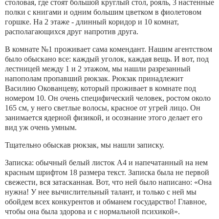
столовая, где стоят большой круглый стол, рояль, 3 настенные
полки с книгами и одним большим цветком в фиолетовом
горшке. На 2 этаже - длинный коридор и 10 комнат,
располагающихся друг напротив друга.
В комнате №1 проживает сама комендант. Нашим агентством
было обыскано все: каждый уголок, каждая вещь. И вот, под
лестницей между 1 и 2 этажом, мы нашли разрезанный
напополам пропавший рюкзак. Рюкзак принадлежит
Василию Окованцеву, который проживает в комнате под
номером 10. Он очень специфический человек, ростом около
165 см, у него светлые волосы, красное от угрей лицо. Он
занимается ядерной физикой, и осознание этого делает его
вид уж очень умным.
Тщательно обыскав рюкзак, мы нашли записку.
Записка: обычный белый листок А4 и напечатанный на нем
красным шрифтом 18 размера текст. Записка была не первой
свежести, вся затасканная. Вот, что ней было написано: «Она
нужна! У нее вычислительный талант, и только с ней мы
обойдем всех конкурентов и обманем государство! Главное,
чтобы она была здорова и с нормальной психикой».