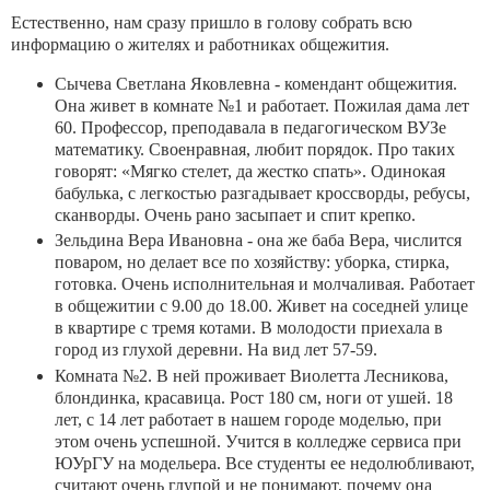
Естественно, нам сразу пришло в голову собрать всю
информацию о жителях и работниках общежития.
Сычева Светлана Яковлевна - комендант общежития.
Она живет в комнате №1 и работает. Пожилая дама лет
60. Профессор, преподавала в педагогическом ВУЗе
математику. Своенравная, любит порядок. Про таких
говорят: «Мягко стелет, да жестко спать». Одинокая
бабулька, с легкостью разгадывает кроссворды, ребусы,
сканворды. Очень рано засыпает и спит крепко.
Зельдина Вера Ивановна - она же баба Вера, числится
поваром, но делает все по хозяйству: уборка, стирка,
готовка. Очень исполнительная и молчаливая. Работает
в общежитии с 9.00 до 18.00. Живет на соседней улице
в квартире с тремя котами. В молодости приехала в
город из глухой деревни. На вид лет 57-59.
Комната №2. В ней проживает Виолетта Лесникова,
блондинка, красавица. Рост 180 см, ноги от ушей. 18
лет, с 14 лет работает в нашем городе моделью, при
этом очень успешной. Учится в колледже сервиса при
ЮУрГУ на модельера. Все студенты ее недолюбливают,
считают очень глупой и не понимают, почему она