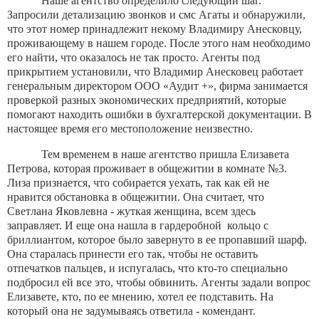
Наше агентство определило следующий шаг.
Запросили детализацию звонков и смс Агаты и обнаружили,
что этот номер принадлежит некому Владимиру Анесковцу,
проживающему в нашем городе. После этого нам необходимо
его найти, что оказалось не так просто. Агенты под
прикрытием установили, что Владимир Анесковец работает
генеральным директором ООО «Аудит +», фирма занимается
проверкой разных экономических предприятий, которые
помогают находить ошибки в бухгалтерской документации. В
настоящее время его местоположение неизвестно.
Тем временем в наше агентство пришла Елизавета
Петрова, которая проживает в общежитии в комнате №3.
Лиза признается, что собирается уехать, так как ей не
нравится обстановка в общежитии. Она считает, что
Светлана Яковлевна - жуткая женщина, всем здесь
заправляет. И еще она нашла в гардеробной кольцо с
бриллиантом, которое было завернуто в ее пропавший шарф.
Она старалась принести его так, чтобы не оставить
отпечатков пальцев, и испугалась, что кто-то специально
подбросил ей все это, чтобы обвинить. Агенты задали вопрос
Елизавете, кто, по ее мнению, хотел ее подставить. На
который она не задумываясь ответила - комендант.