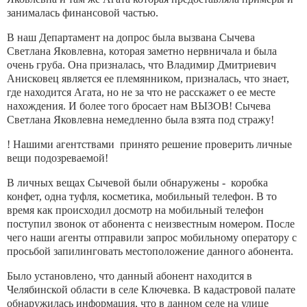
занималась финансовой частью.
В наш Департамент на допрос была вызвана Сычева
Светлана Яковлевна, которая заметно нервничала и была
очень груба. Она призналась, что Владимир Дмитриевич
Анисковец является ее племянником, призналась, что знает,
где находится Агата, но не за что не расскажет о ее месте
нахождения. И более того бросает нам ВЫЗОВ! Сычева
Светлана Яковлевна немедленно была взята под стражу!
! Нашими агентствами принято решение проверить личные
вещи подозреваемой!
В личных вещах Сычевой были обнаружены - коробка
конфет, одна туфля, косметика, мобильный телефон. В то
время как происходил досмотр на мобильный телефон
поступил звонок от абонента с неизвестным номером. После
чего наши агенты отправили запрос мобильному оператору с
просьбой запилинговать местоположение данного абонента.
Было установлено, что данный абонент находится в
Челябинской области в селе Ключевка. В кадастровой палате
обнаружилась информация, что в данном селе на улице