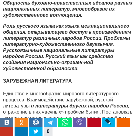
Общность духовно-нравственных идеалов разных
национальных литератур, многообразие их
художественного воплощения.
Роль русского языка как языка межнационального
общения, открывающего доступ к произведениям
литератур различных народов России. Проблемы
литературно-художественного двуязычия.
Русскоязычные национальные литературы
народов России. Русский язык как средство
создания национально-окрашен-ной
художественной образности.
ЗАРУБЕЖНАЯ ЛИТЕРАТУРА
Единство и многообразие мирового литературного
процесса. Взаимодействие зарубежной, русской
литературы
и литературы других народов России,
отражение в них «вечных» проблем бытия. Постановка в
литературе острых социально-нравственных проблем,
протест писателей против унижения человека,
воспевание человечности, чистоты и искренности
0