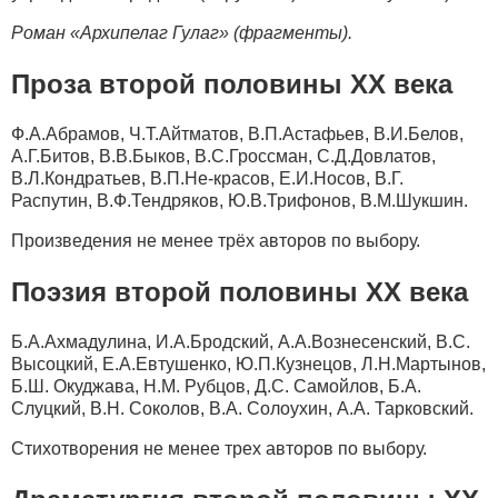
Роман «Архипелаг Гулаг» (фрагменты).
Проза второй половины XX века
Ф.А.Абрамов, Ч.Т.Айтматов, В.П.Астафьев, В.И.Белов,
А.Г.Битов, В.В.Быков, В.С.Гроссман, С.Д.Довлатов,
В.Л.Кондратьев, В.П.Не-красов, Е.И.Носов, В.Г.
Распутин, В.Ф.Тендряков, Ю.В.Трифонов, В.М.Шукшин.
Произведения не менее трёх авторов по выбору.
Поэзия второй половины XX века
Б.А.Ахмадулина, И.А.Бродский, А.А.Вознесенский, В.С.
Высоцкий, Е.А.Евтушенко, Ю.П.Кузнецов, Л.Н.Мартынов,
Б.Ш. Окуджава, Н.М. Рубцов, Д.С. Самойлов, Б.А.
Слуцкий, В.Н. Соколов, В.А. Солоухин, А.А. Тарковский.
Стихотворения не менее трех авторов по выбору.