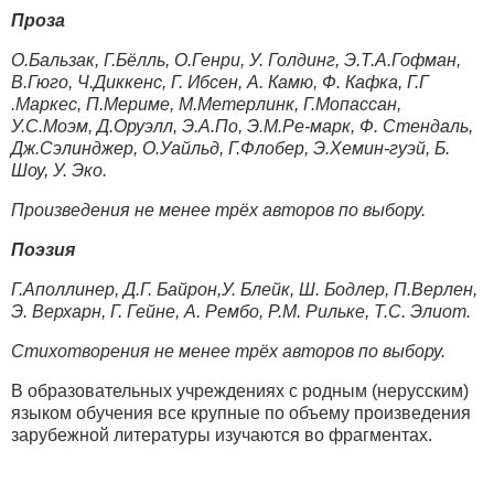
Проза
О.Бальзак, Г.Бёлль, О.Генри, У. Голдинг, Э.Т.А.Гофман,
В.Гюго, Ч.Диккенс, Г. Ибсен, А. Камю, Ф. Кафка, Г.Г
.Маркес, П.Мериме, М.Метерлинк, Г.Мопассан,
У.С.Моэм, Д.Оруэлл, Э.А.По, Э.М.Ре-марк, Ф. Стендаль,
Дж.Сэлинджер, О.Уайльд, Г.Флобер, Э.Хемин-гуэй, Б.
Шоу, У. Эко.
Произведения не менее трёх авторов по выбору.
Поэзия
Г.Аполлинер, Д.Г. Байрон,У. Блейк, Ш. Бодлер, П.Верлен,
Э. Верхарн, Г. Гейне, А. Рембо, Р.М. Рильке, Т.С. Элиот.
Стихотворения не менее трёх авторов по выбору.
В образовательных учреждениях с родным (нерусским)
языком обучения все крупные по объему произведения
зарубежной литературы изучаются во фрагментах.