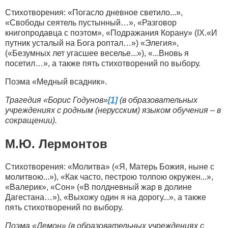
Стихотворения: «Погасло дневное светило...»,
«Свободы сеятель пустынный…», «Разговор
книгопродавца с поэтом», «Подражания Корану» (IX.«И
путник усталый на Бога роптал…») «Элегия»,
(«Безумных лет угасшее веселье...»), «...Вновь я
посетил…», а также пять стихотворений по выбору.
Поэма «Медный всадник».
Трагедия «Борис Годунов»
[1]
(в образовательных
учреждениях с родным (нерусским) языком обучения – в
сокращении).
М.Ю. Лермонтов
Стихотворения: «Молитва» («Я, Матерь Божия, ныне с
молитвою...»), «Как часто, пестрою толпою окружен...»,
«Валерик», «Сон» («В полдневный жар в долине
Дагестана…»), «Выхожу один я на дорогу...», а также
пять стихотворений по выбору.
Поэма «Демон»
(в образовательных учреждениях с