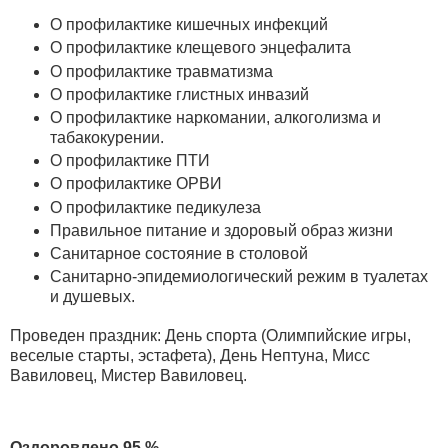
О профилактике кишечных инфекций
О профилактике клещевого энцефалита
О профилактике травматизма
О профилактике глистных инвазий
О профилактике наркомании, алкоголизма и
табакокурении.
О профилактике ПТИ
О профилактике ОРВИ
О профилактике педикулеза
Правильное питание и здоровый образ жизни
Санитарное состояние в столовой
Санитарно-эпидемиологический режим в туалетах
и душевых.
Проведен праздник: День спорта (Олимпийские игры,
веселые старты, эстафета), День Нептуна, Мисс
Вавиловец, Мистер Вавиловец.
Оздоровлено 95 %