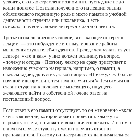
усво­ить, сколько стремление запомнить пусть даже не до
конца по­нятое. Новизна полученного на лекции знания,
объясняющего подлинную роль и место памяти в учебной
деятельности студен­та или школьника, и есть
психологическое условие интереса к данной лекции.
Третье психологическое условие, вызывающее интерес к
лекции, — это побуждение и стимулирование работы
мышления слушателей-студентов. Прежде чем узнать из уст
лектора, «что и как», у них должен возникнуть вопрос,
«почему и откуда». Поэтому лектор не сразу приступает к
изложению учебного ма­териала, например, о памяти, а
сначала задает, допустим, такой вопрос: «Почему, чем больше
научной информации, тем труднее учиться?» Тем самым он
ставит студента в положение мысляще­го, ищущего,
желающего найти в собственной голове ответ на
поставленный вопрос.
Если ответ в его памяти отсутствует, то он мгновенно «вклю­
чает» мышление, которое может привести к какому-то
вариан­ту ответа, но может и вовсе ничего не дать. И в том, и
в другом случае студенту нужно получить ответ от
преподавателя. Поэто­му он настраивается на внимательное