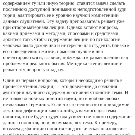
содержанием ту или иную теорию, ставится задача сде­лать
последнюю доступной пониманию неподготовленной ауди­
тории, адаптировать ее к уровню научной компетенции
данных слушателей. Эту задачу преподаватель решает уже
при отборе материала лекции. Однако встают вопросы,
какими приемами и методами, способами и средствами
добиться того, чтобы содер­жание лекции по психологии
человека было доходчиво и инте­ресно для студента, близко к
его повседневной жизни, помогало лучше в ней
ориентироваться и, главное, побуждало к размыш­лению над
проблемами реального бытия. Методика чтения лек­ции и
решает эту непростую задачу.
Один из первых вопросов, который необходимо решить в
про­цессе чтения лекции, — это доведение до сознания
аудитории на­учного содержания основных понятий темы. И
не только основ­ных понятий науки, но и вообще любых
незнакомых терминов. Если что-то непонятно в приводимой
лектором дефиниции како­го-нибудь важного для темы
понятия, то не будет студентом ус­воено не только содержание
данного понятия, но и, возможно, вся тема. К примеру,
возьмем дефиницию понятия «педагогиче­ская психология»
из «Психологического словаря»: «...отрасль психологической