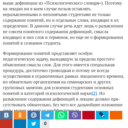
выше дефиниции из «Психологического словаря»). Поэтому
на лекции ни в коем случае нельзя оставлять
неразъясненными и непоня­тыми студентами не только
содержание понятий, но и отдельные слова, входящие в их
определение. В данном случае речь идет лишь о разъяснении
не совсем понятного содержания дефини­ций, смысла
входящих в них слов и терминов, но еще не о форми­ровании
понятий в сознании студента.
Формирование понятий представляет особую
педагогическую задачу, выходящую за пределы простого
объяснения смысла слов. Для этого имеется специальная
процедура, достаточно гро­моздкая и потому не всегда
осуществимая в ограниченных рам­ках лекционного времени,
но обязательно организуемая на се­минарских и других
групповых занятиях для усвоения студен­тами основных
понятий и категорий психологической науки
[2]
. Но
разъяснение содержания дефиниций в лекции должно при­
сутствовать обязательно, без чего все дальнейшее изложение
те­мы может оказаться неэффективным.
Другой важный методический вопрос лекционного препода­
0
вания — это доказательность изложения. Специальные иссле­