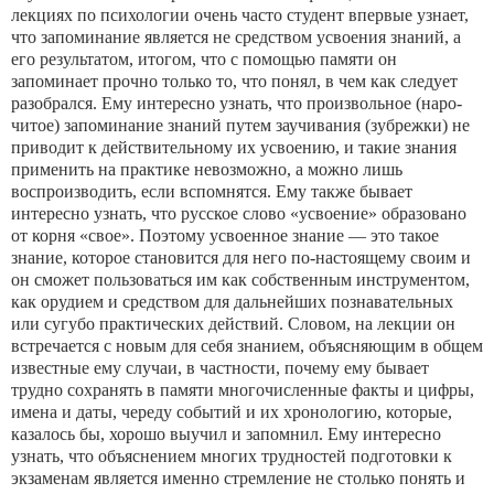
лекциях по психологии очень часто студент впервые узнает,
что запоминание является не средством усвоения знаний, а
его результатом, итогом, что с помощью па­мяти он
запоминает прочно только то, что понял, в чем как сле­дует
разобрался. Ему интересно узнать, что произвольное (наро­
читое) запоминание знаний путем заучивания (зубрежки) не
приводит к действительному их усвоению, и такие знания
при­менить на практике невозможно, а можно лишь
воспроизво­дить, если вспомнятся. Ему также бывает
интересно узнать, что русское слово «усвоение» образовано
от корня «свое». Поэтому усвоенное знание — это такое
знание, которое становится для него по-настоящему своим и
он сможет пользоваться им как соб­ственным инструментом,
как орудием и средством для дальней­ших познавательных
или сугубо практических действий. Сло­вом, на лекции он
встречается с новым для себя знанием, объяс­няющим в общем
известные ему случаи, в частности, почему ему бывает
трудно сохранять в памяти многочисленные факты и цифры,
имена и даты, череду событий и их хронологию, кото­рые,
казалось бы, хорошо выучил и запомнил. Ему интересно
узнать, что объяснением многих трудностей подготовки к
экза­менам является именно стремление не столько понять и