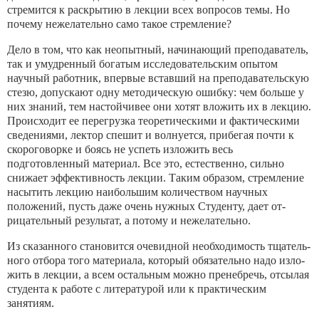
стремится к раскрытию в лекции всех вопросов темы. Но
почему нежелательно само такое стремление?
Дело в том, что как неопытный, начинающий преподаватель,
так и умудренный богатым исследовательским опытом
научный работник, впервые вставший на преподавательскую
стезю, до­пускают одну методическую ошибку: чем больше у
них знаний, тем настойчивее они хотят вложить их в лекцию.
Происходит ее перегрузка теоретическими и фактическими
сведениями, лек­тор спешит и волнуется, прибегая почти к
скороговорке и боясь не успеть изложить весь
подготовленный материал. Все это, ес­тественно, сильно
снижает эффективность лекции. Таким обра­зом, стремление
насытить лекцию наибольшим количеством на­учных
положений, пусть даже очень нужных Студенту, дает от­
рицательный результат, а потому и нежелательно.
Из сказанного становится очевидной необходимость тщатель­
ного отбора того материала, который обязательно надо изло­
жить в лекции, а всем остальным можно пренебречь, отсылая
студента к работе с литературой или к практическим
занятиям.