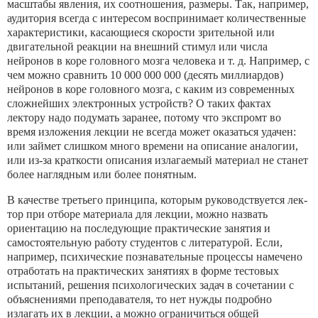
масштабы явления, их соотношения, размеры. Так, например,
аудитория всегда с интересом воспринимает количественные
ха­рактеристики, касающиеся скорости зрительной или
двигатель­ной реакции на внешний стимул или числа
нейронов в коре го­ловного мозга человека и т. д. Например, с
чем можно сравнить 10 000 000 000 (десять миллиардов)
нейронов в коре головного мозга, с каким из современных
сложнейших электронных уст­ройств? О таких фактах
лектору надо подумать заранее, потому что экспромт во
время изложения лекции не всегда может ока­заться удачен:
или займет слишком много времени на описание аналогии,
или из-за краткости описания излагаемый материал не станет
более наглядным или более понятным.
В качестве третьего принципа, которым руководствуется лек­
тор при отборе материала для лекции, можно назвать
ориента­цию на последующие практические занятия и
самостоятель­ную работу студентов с литературой. Если,
например, психиче­ские познавательные процессы намечено
отработать на практи­ческих занятиях в форме тестовых
испытаний, решения психо­логических задач в сочетании с
объяснениями преподавателя, то нет нужды подробно
излагать их в лекции, а можно ограни­читься общей