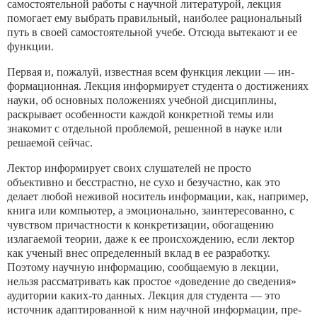
самостоятельной ра­боты с научной литературой, лекция
помогает ему выбрать пра­вильный, наиболее рациональный
путь в своей самостоятельной учебе. Отсюда вытекают и ее
функции.
Первая и, пожалуй, известная всем функция лекции — ин­
формационная. Лекция информирует студента о достижениях
науки, об основных положениях учебной дисциплины,
раскры­вает особенности каждой конкретной темы или
знакомит с от­дельной проблемой, решенной в науке или
решаемой сейчас.
Лектор информирует своих слушателей не просто
объективно и бесстрастно, не сухо и безучастно, как это
делает любой нежи­вой носитель информации, как, например,
книга или компью­тер, а эмоционально, заинтересованно, с
чувством причастности к конкретизации, обогащению
излагаемой теории, даже к ее происхождению, если лектор
как ученый внес определенный вклад в ее разработку.
Поэтому научную информацию, сообщае­мую в лекции,
нельзя рассматривать как простое «доведение до сведения»
аудитории каких-то данных. Лекция для студента — это
источник адаптированной к ним научной информации, пре­