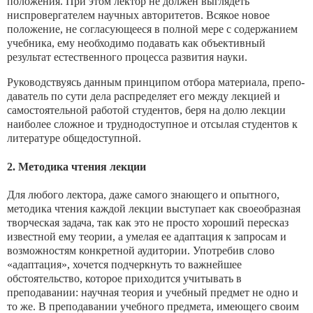
положения. При этом лектор не должен выглядеть
ниспровергателем научных автори­тетов. Всякое новое
положение, не согласующееся в полной ме­ре с содержанием
учебника, ему необходимо подавать как объ­ективный
результат естественного процесса развития науки.
Руководствуясь данным принципом отбора материала, препо­
даватель по сути дела распределяет его между лекцией и
само­стоятельной работой студентов, беря на долю лекции
наиболее сложное и труднодоступное и отсылая студентов к
литературе общедоступной.
2. Методика чтения лекции
Для любого лектора, даже самого знающего и опытного,
мето­дика чтения каждой лекции выступает как своеобразная
творче­ская задача, так как это не просто хороший пересказ
известной ему теории, а умелая ее адаптация к запросам и
возможностям конкретной аудитории. Употребив слово
«адаптация», хочется подчеркнуть то важнейшее
обстоятельство, которое приходится учитывать в
преподавании: научная теория и учебный предмет не одно и
то же. В преподавании учебного предмета, имеющего своим