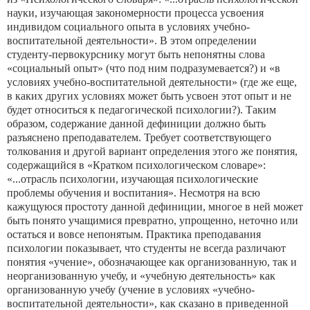
науки, изучающая закономерности процесса усвоения
индивидом социального опыта в условиях учебно-
воспитательной деятельности». В этом определении
студенту-перво­курснику могут быть непонятны слова
«социальный опыт» (что под ним подразумевается?) и «в
условиях учебно-воспитательной деятельности» (где же еще,
в каких других условиях может быть усвоен этот опыт и не
будет относиться к педагогической психо­логии?). Таким
образом, содержание данной дефиниции должно быть
разъяснено преподавателем. Требует соответствующего
толкования и другой вариант определения этого же понятия,
со­держащийся в «Кратком психологическом словаре»:
«...отрасль психологии, изучающая психологические
проблемы обучения и воспитания». Несмотря на всю
кажущуюся простоту данной де­финиции, многое в ней может
быть понято учащимися преврат­но, упрощенно, неточно или
остаться и вовсе непонятым. Прак­тика преподавания
психологии показывает, что студенты не все­гда различают
понятия «учение», обозначающее как организо­ванную, так и
неорганизованную учебу, и «учебную деятельность» как
организованную учебу (учение в условиях «учебно-
воспитательной деятельности», как сказано в приведенной