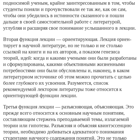
подносимой ученым, крайне заинтересованным в том, чтобы
студенты поняли и прочувствовали ее так же, как он сам,
чтобы они убедились в истинности сказанного и пошли
дальше в своей самостоятельной работе с литературой,
углубляя и расширяя свое понимание услышанного в лекции.
Вторая функция лекции — ориентирующая. Лекция ориен­
тирует в научной литературе, но не только и не столько
ссылкой на книги и на их авторов, а показом генезиса
теорий, идей: ко­гда и какими учеными они были разработаны
и сформулирова­ны, какими объективными жизненными
потребностями они бы­ли обусловлены и, наконец, в каком
литературном источнике об этом можно прочитать с целью
более глубокого их усвоения. Разумеется, список
рекомендуемой лектором литературы тоже относится к
ориентирующей функции лекции.
Третья функция лекции — разъясняющая, объясняющая. Это
прежде всего относится к основным научным понятиям,
состав­ляющим стержень преподаваемой темы, излагаемой
теории или гипотезы. Разъясняя и объясняя квинтэссенцию
теории, необ­ходимо добиваться адекватного понимания
студентами научно­го содержания понятий. Это не только