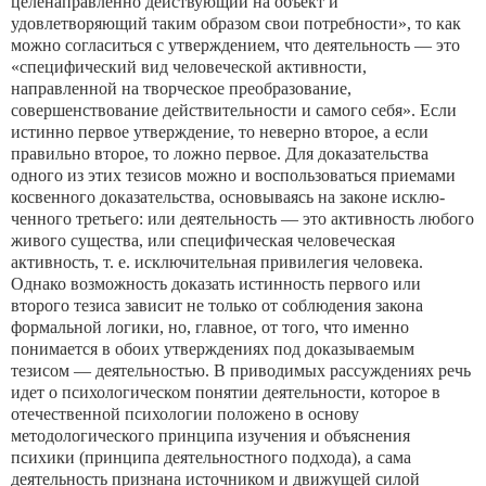
целенаправленно действующий на объект и
удовлетворяющий таким образом свои потребности», то как
можно согласиться с утверждением, что деятельность — это
«специфический вид человеческой активности,
направленной на творческое преобразование,
совершенствование действительно­сти и самого себя». Если
истинно первое утверждение, то невер­но второе, а если
правильно второе, то ложно первое. Для доказа­тельства
одного из этих тезисов можно и воспользоваться прие­мами
косвенного доказательства, основываясь на законе исклю­
ченного третьего: или деятельность — это активность любого
жи­вого существа, или специфическая человеческая
активность, т. е. исключительная привилегия человека.
Однако возможность доказать истинность первого или
второго тезиса зависит не толь­ко от соблюдения закона
формальной логики, но, главное, от то­го, что именно
понимается в обоих утверждениях под доказывае­мым
тезисом — деятельностью. В приводимых рассуждениях речь
идет о психологическом понятии деятельности, которое в
отечественной психологии положено в основу
методологического принципа изучения и объяснения
психики (принципа деятельностного подхода), а сама
деятельность признана источни­ком и движущей силой