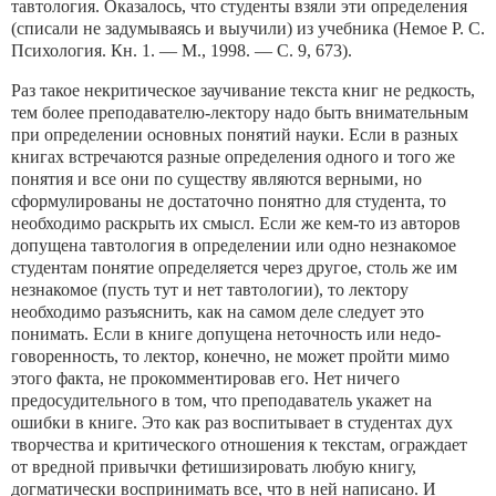
тавтология. Оказалось, что студенты взяли эти определения
(списали не задумываясь и выучили) из учебника (Немое Р. С.
Психология. Кн. 1. — М., 1998. — С. 9, 673).
Раз такое некритическое заучивание текста книг не редкость,
тем более преподавателю-лектору надо быть внимательным
при определении основных понятий науки. Если в разных
книгах встречаются разные определения одного и того же
понятия и все они по существу являются верными, но
сформулированы не дос­таточно понятно для студента, то
необходимо раскрыть их смысл. Если же кем-то из авторов
допущена тавтология в опре­делении или одно незнакомое
студентам понятие определяется через другое, столь же им
незнакомое (пусть тут и нет тавтоло­гии), то лектору
необходимо разъяснить, как на самом деле сле­дует это
понимать. Если в книге допущена неточность или недо­
говоренность, то лектор, конечно, не может пройти мимо
этого факта, не прокомментировав его. Нет ничего
предосудительно­го в том, что преподаватель укажет на
ошибки в книге. Это как раз воспитывает в студентах дух
творчества и критического отношения к текстам, ограждает
от вредной привычки фетишизи­ровать любую книгу,
догматически воспринимать все, что в ней написано. И