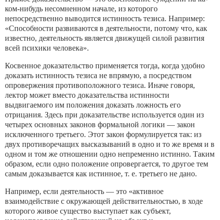
ком-нибудь несомненном начале, из которого
непосредственно выводится истинность тезиса. Например:
«Способности развива­ются в деятельности, потому что, как
известно, деятельность яв­ляется движущей силой развития
всей психики человека».
Косвенное доказательство применяется тогда, когда удобно
доказать истинность тезиса не впрямую, а посредством
опровер­жения противоположного тезиса. Иначе говоря,
лектор может вместо доказательства истинности
выдвигаемого им положения доказать ложность его
отрицания. Здесь при доказательстве ис­пользуется один из
четырех основных законов формальной ло­гики — закон
исключенного третьего. Этот закон формулирует­ся так: из
двух противоречащих высказываний в одно и то же время и в
одном и том же отношении одно непременно истинно. Таким
образом, если одно положение опровергается, то другое тем
самым доказывается как истинное, т. е. третьего не дано.
Например, если деятельность — это «активное
взаимодействие с окружающей действительностью, в ходе
которого живое суще­ство выступает как субъект,