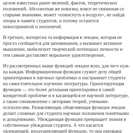
целом из­вестных ранее явлений, фактов, теоретических
положений. Аб­солютная же новизна, вовсе не связанная со
старыми знаниями, может «повиснуть в воздухе», не найдя
опоры в памяти студен­тов, и потому останется
невоспринятой и непонятой.
В-третьих, интересна та информация в лекции, которая не
просто сообщается для запоминания, а вызывает активное
мыш­ление, мобилизует творческий потенциал личности и
тем самым доставляет моральное удовлетворение.
Из рассмотренных выше функций лекции ясно, для чего нуж­
на каждая. Информационная функция служит делу общей
ори­ентировки в научных проблемах и настраивает студента
на са­мостоятельное изучение литературы. Ориентирующая
функ­ция — это более детальная ориентировка в самой
конкретной проблеме и в касающейся ее научной литературе,
а также озна­комление с авторами теорий, учеными-
психологами. Разъяс­няющая, объясняющая функция лекции
делает сложные для студента научные положения понятными
и доходчивыми. Убеж­дающая функция превращает знания в
собственные убеждения студента. А что касается
увлекающей, воодушевляющей функ­ции, то она призвана