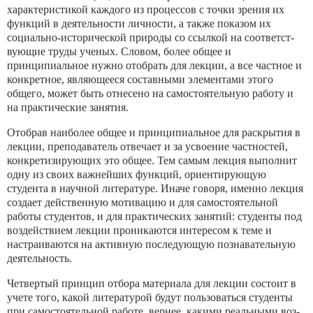
характеристикой каждого из процессов с точки зрения их
функций в деятельности личности, а также показом их
социально-исторической природы со ссылкой на соответст­
вующие труды ученых. Словом, более общее и
принципиальное нужно отобрать для лекции, а все частное и
конкретное, являю­щееся составными элементами этого
общего, может быть отнесе­но на самостоятельную работу и
на практические занятия.
Отобрав наиболее общее и принципиальное для раскрытия в
лекции, преподаватель отвечает и за усвоение частностей,
кон­кретизирующих это общее. Тем самым лекция выполнит
одну из своих важнейших функций, ориентирующую
студента в на­учной литературе. Иначе говоря, именно лекция
создает дейст­венную мотивацию и для самостоятельной
работы студентов, и для практических занятий: студенты под
воздействием лекции проникаются интересом к теме и
настраиваются на активную последующую познавательную
деятельность.
Четвертый принцип отбора материала для лекции состоит в
учете того, какой литературой будут пользоваться студенты
при самостоятельной работе, вернее, какими реальными воз­