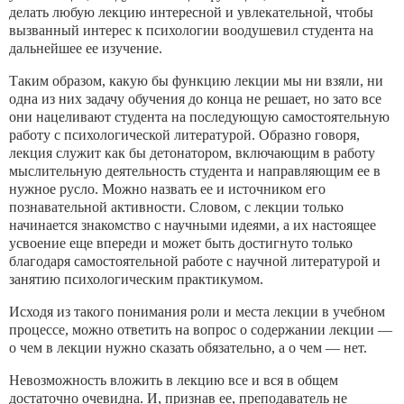
делать любую лекцию интересной и увле­кательной, чтобы
вызванный интерес к психологии воодушевил студента на
дальнейшее ее изучение.
Таким образом, какую бы функцию лекции мы ни взяли, ни
одна из них задачу обучения до конца не решает, но зато все
они нацеливают студента на последующую самостоятельную
работу с психологической литературой. Образно говоря,
лекция слу­жит как бы детонатором, включающим в работу
мыслительную деятельность студента и направляющим ее в
нужное русло. Можно назвать ее и источником его
познавательной активности. Словом, с лекции только
начинается знакомство с научными идеями, а их настоящее
усвоение еще впереди и может быть дос­тигнуто только
благодаря самостоятельной работе с научной ли­тературой и
занятию психологическим практикумом.
Исходя из такого понимания роли и места лекции в учебном
процессе, можно ответить на вопрос о содержании лекции —
о чем в лекции нужно сказать обязательно, а о чем — нет.
Невозможность вложить в лекцию все и вся в общем
достаточ­но очевидна. И, признав ее, преподаватель не