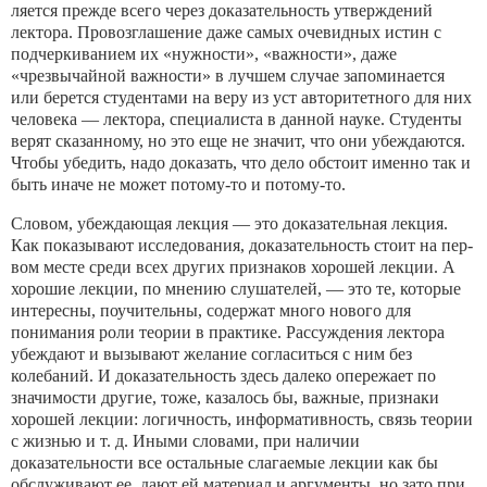
ляется прежде всего через доказательность утверждений
лекто­ра. Провозглашение даже самых очевидных истин с
подчерки­ванием их «нужности», «важности», даже
«чрезвычайной важ­ности» в лучшем случае запоминается
или берется студентами на веру из уст авторитетного для них
человека — лектора, спе­циалиста в данной науке. Студенты
верят сказанному, но это еще не значит, что они убеждаются.
Чтобы убедить, надо доказать, что дело обстоит именно так и
быть иначе не может потому-то и потому-то.
Словом, убеждающая лекция — это доказательная лекция.
Как показывают исследования, доказательность стоит на пер­
вом месте среди всех других признаков хорошей лекции. А
хо­рошие лекции, по мнению слушателей, — это те, которые
инте­ресны, поучительны, содержат много нового для
понимания ро­ли теории в практике. Рассуждения лектора
убеждают и вызы­вают желание согласиться с ним без
колебаний. И доказательность здесь далеко опережает по
значимости другие, тоже, каза­лось бы, важные, признаки
хорошей лекции: логичность, ин­формативность, связь теории
с жизнью и т. д. Иными словами, при наличии
доказательности все остальные слагаемые лекции как бы
обслуживают ее, дают ей материал и аргументы, но зато при