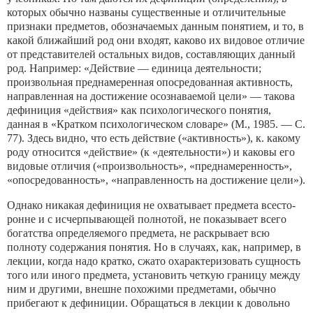
кото­рых обычно названы существенные и отличительные
признаки предметов, обозначаемых данным понятием, и то, в
какой бли­жайший род они входят, каково их видовое отличие
от представителей остальных видов, составляющих данный
род. Напри­мер: «Действие — единица деятельности;
произвольная предна­меренная опосредованная активность,
направленная на дости­жение осознаваемой цели» — такова
дефиниция «действия» как психологического понятия,
данная в «Кратком психологиче­ском словаре» (М., 1985. — С.
77). Здесь видно, что есть дейст­вие («активность»), к. какому
роду относится «действие» (к «деятельности») и каковы его
видовые отличия («произволь­ность», «преднамеренность»,
«опосредованность», «направлен­ность на достижение цели»).
Однако никакая дефиниция не охватывает предмета всесто­
ронне и с исчерпывающей полнотой, не показывает всего
богат­ства определяемого предмета, не раскрывает всю
полноту содер­жания понятия. Но в случаях, как, например, в
лекции, когда надо кратко, сжато охарактеризовать сущность
того или иного предмета, установить четкую границу между
ним и другими, внешне похожими предметами, обычно
прибегают к дефиниции. Обращаться в лекции к довольно