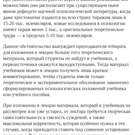
можностями они располагают при существующем ныне
явном дефиците научной психологической литературы, когда
даже хрестоматии издаются на всю страну тиражом лишь в
15-20 тыс. экземпляров, новые исследования в психологии
имеют тираж менее 1 тыс., а оригинальные теоретические
труды — в пределах 5-10 тыс. экземпляров.
Данное обстоятельство вынуждает преподавателя отбирать
для изложения в лекции больше того теоретического
материала, который студенты не найдут в учебниках, а
первоисточники окажутся малодоступными. Тогда материал
учебников может в лекции получить лишь краткое
комментирование, чтобы сту­денты имели только
теоретическое и экспериментальное обосно­вание лаконично
сформулированных психологических положений учебника
или учебного пособия.
При изложении в лекции материала, который в учебниках не
рассмотрен или уже устарел, от лектора требуется творческая
самостоятельность и смелость суждений, а также
максимальная корректность, которая особенно нужна в тех
случаях, когда при­ходится ставить под сомнение устаревшие