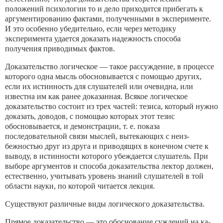
положений психоло­гии то и дело приходится прибегать к
аргументированию факта­ми, полученными в эксперименте.
И это особенно убедительно, если через методику
эксперимента удается доказать надежность способа
получения приводимых фактов.
Доказательство логическое — такое рассуждение, в процессе
которого одна мысль обосновывается с помощью других,
если их истинность для слушателей или очевидна, или
известна им как ранее доказанная. Всякое логическое
доказательство состоит из трех частей: тезиса, который нужно
доказать, доводов, с помо­щью которых этот тезис
обосновывается, и демонстрации, т. е. показа
последовательной связи мыслей, вытекающих с неиз­
бежностью друг из друга и приводящих в конечном счете к
вы­воду, в истинности которого убеждается слушатель. При
выбо­ре аргументов и способа доказательства лектор должен,
естест­венно, учитывать уровень знаний слушателей в той
области нау­ки, по которой читается лекция.
Существуют различные виды логического доказательства.
Прямое доказательство — это обоснование суждений на ка­