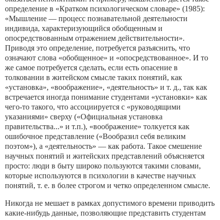
определение в «Кратком психологическом словаре» (1985):
«Мышление — процесс познавательной деятельности
индивида, характеризую­щийся обобщенным и
опосредствованным отражением действи­тельности».
Приводя это определение, потребуется разъяснить, что
означают слова «обобщенное» и «опосредствованное». И то
же самое потребуется сделать, если есть опасение в
толковании в житейском смысле таких понятий, как
«установка», «вообра­жение», «деятельность» и т. д., так как
встречается иногда по­нимание студентами «установки» как
чего-то такого, что ассо­циируется с «руководящими
указаниями» сверху («Официаль­ная установка
правительства...» и т.п.), «воображение» толку­ется как
ошибочное представление («Вообразил себя великим
поэтом»), а «деятельность» — как работа. Такое смешение
науч­ных понятий и житейских представлений объясняется
просто: люди в быту широко пользуются такими словами,
которые ис­пользуются в психологии в качестве научных
понятий, т. е. в бо­лее строгом и четко определенном смысле.
Никогда не мешает в рамках допустимого времени приводить
какие-нибудь данные, позволяющие представить студентам