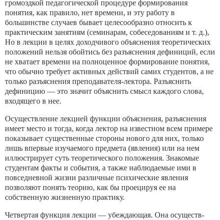
громоздкой педагогической процедуре формирования
понятия, как правило, нет времени, и эту работу в
большинстве случаев бывает целесообразно относить к
практическим занятиям (семинарам, собеседованиям и т. д.),
Но в лекции в целях доходчивого объяснения теоретических
по­ложений нельзя обойтись без разъяснения дефиниций, если
не хватает времени на полноценное формирование понятия,
что обычно требует активных действий самих студентов, а не
только разъяснения преподавателя-лектора. Разъяснить
дефиницию — это значит объяснить смысл каждого слова,
входящего в нее.
Осуществление лекцией функции объяснения, разъяснения
имеет место и тогда, когда лектор на известном всем примере
по­казывает существенные стороны нового для них, только
лишь впервые изучаемого предмета (явления) или на нем
иллюстри­рует суть теоретического положения. Знакомые
студентам фак­ты и события, а также наблюдаемые ими в
повседневной жизни различные психические явления
позволяют понять теорию, как бы проецируя ее на
собственную жизненную практику.
Четвертая функция лекции — убеждающая. Она осуществ­