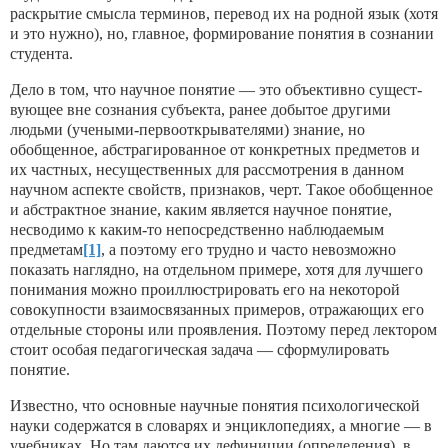
раскрытие смысла терми­нов, перевод их на родной язык (хотя
и это нужно), но, главное, формирование понятия в сознании
студента.
Дело в том, что научное понятие — это объективно сущест­
вующее вне сознания субъекта, ранее добытое другими
людьми (учеными-первооткрывателями) знание, но
обобщенное, абстра­гированное от конкретных предметов и
их частных, несущест­венных для рассмотрения в данном
научном аспекте свойств, признаков, черт. Такое обобщенное
и абстрактное знание, каким является научное понятие,
несводимо к каким-то непосредст­венно наблюдаемым
предметам
[1]
, а поэтому его трудно и часто невозможно
показать наглядно, на отдельном примере, хотя для лучшего
понимания можно проиллюстрировать его на некото­рой
совокупности взаимосвязанных примеров, отражающих его
отдельные стороны или проявления. Поэтому перед лектором
стоит особая педагогическая задача — сформулировать
понятие.
Известно, что основные научные понятия психологической
науки содержатся в словарях и энциклопедиях, а многие — в
учебниках. Но там даются их дефиниции (определения), в