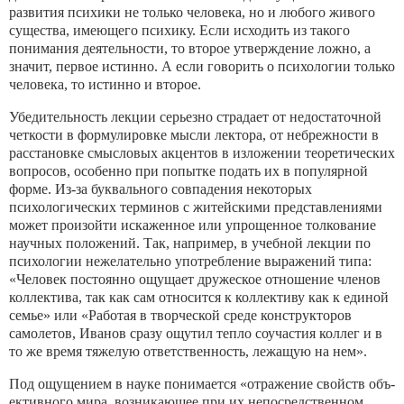
развития психики не только человека, но и любого живого
существа, имеющего психику. Если исходить из такого
понимания деятельности, то второе утверждение ложно, а
значит, первое истинно. А если говорить о психологии только
человека, то истинно и второе.
Убедительность лекции серьезно страдает от недостаточной
четкости в формулировке мысли лектора, от небрежности в
рас­становке смысловых акцентов в изложении теоретических
во­просов, особенно при попытке подать их в популярной
форме. Из-за буквального совпадения некоторых
психологических тер­минов с житейскими представлениями
может произойти иска­женное или упрощенное толкование
научных положений. Так, например, в учебной лекции по
психологии нежелательно упо­требление выражений типа:
«Человек постоянно ощущает дру­жеское отношение членов
коллектива, так как сам относится к коллективу как к единой
семье» или «Работая в творческой среде конструкторов
самолетов, Иванов сразу ощутил тепло со­участия коллег и в
то же время тяжелую ответственность, ле­жащую на нем».
Под ощущением в науке понимается «отражение свойств объ­
ективного мира, возникающее при их непосредственном