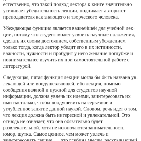
естественно, что такой подход лектора к книге зна­чительно
усиливает убедительность лекции, поднимает автори­тет
преподавателя как знающего и творческого человека.
Убеждающая функция является важнейшей для учебной лек­
ции, потому что студент может усвоить научные положения,
сделать их своим достоянием, собственным убеждением
только тогда, когда лектор убедит его в их истинности,
важности, нуж­ности и пробудит у него желание поглубже и
повнимательнее изучить их при самостоятельной работе с
литературой.
Следующая, пятая функция лекции могла бы быть названа ув­
лекающей или воодушевляющей, ибо лекция, помимо
сообщения важной и нужной для студентов научной
информации, должна увлечь их идеями, заинтересовать их
ими настолько, чтобы воодушевить на серьезное и
углубленное занятие данной наукой. Словом, речь идет о том,
что лекция должна быть интересной и увлекательной. Это
отнюдь не означает, что она обязательно бу­дет
развлекательной, хотя не исключаются занимательность,
юмор, шутка. Самое ценное, чем может увлечь и
заинтересовать лекция, — это глубина мысли, раскрывающей