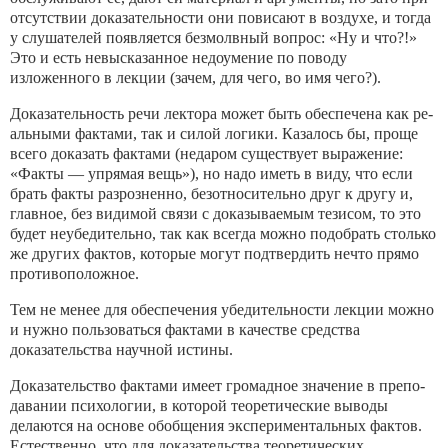
отсутствии доказательности они повисают в воздухе, и тогда
у слушателей появляется безмолвный вопрос: «Ну и что?!»
Это и есть невысказанное недоумение по поводу
изложенного в лек­ции (зачем, для чего, во имя чего?).
Доказательность речи лектора может быть обеспечена как ре­
альными фактами, так и силой логики. Казалось бы, проще
все­го доказать фактами (недаром существует выражение:
«Фак­ты — упрямая вещь»), но надо иметь в виду, что если
брать фак­ты разрозненно, безотносительно друг к другу и,
главное, без ви­димой связи с доказываемым тезисом, то это
будет неубедитель­но, так как всегда можно подобрать столько
же других фактов, которые могут подтвердить нечто прямо
противоположное.
Тем не менее для обеспечения убедительности лекции можно
и нужно пользоваться фактами в качестве средства
доказатель­ства научной истины.
Доказательство фактами имеет громадное значение в препо­
давании психологии, в которой теоретические выводы
делают­ся на основе обобщения экспериментальных фактов.
Естествен­но, что для доказательства теоретических