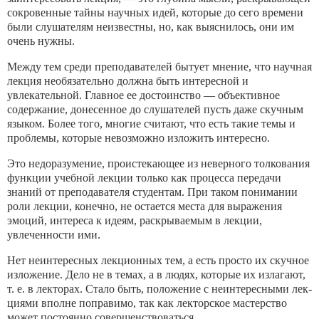
сокровенные тай­ны научных идей, которые до сего времени
были слушателям не­известны, но, как выяснилось, они им
очень нужны.
Между тем среди преподавателей бытует мнение, что научная
лекция необязательно должна быть интересной и
увлекательной. Главное ее достоинство — объективное
содержание, доне­сенное до слушателей пусть даже скучным
языком. Более того, многие считают, что есть такие темы и
проблемы, которые не­возможно изложить интересно.
Это недоразумение, проистекающее из неверного толкования
функции учебной лекции только как процесса передачи
знаний от преподавателя студентам. При таком понимании
роли лек­ции, конечно, не остается места для выражения
эмоций, интере­са к идеям, раскрываемым в лекции,
увлеченности ими.
Нет неинтересных лекционных тем, а есть просто их скучное
изложение. Дело не в темах, а в людях, которые их излагают,
т. е. в лекторах. Стало быть, положение с неинтересными лек­
циями вполне поправимо, так как лекторское мастерство
может постоянно совершенствоваться.