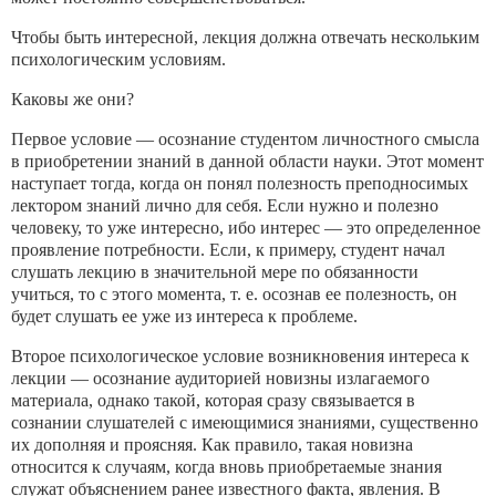
Чтобы быть интересной, лекция должна отвечать нескольким
психологическим условиям.
Каковы же они?
Первое условие — осознание студентом личностного смысла
в приобретении знаний в данной области науки. Этот момент
на­ступает тогда, когда он понял полезность преподносимых
лекто­ром знаний лично для себя. Если нужно и полезно
человеку, то уже интересно, ибо интерес — это определенное
проявление по­требности. Если, к примеру, студент начал
слушать лекцию в значительной мере по обязанности
учиться, то с этого момента, т. е. осознав ее полезность, он
будет слушать ее уже из интереса к проблеме.
Второе психологическое условие возникновения интереса к
лекции — осознание аудиторией новизны излагаемого
материа­ла, однако такой, которая сразу связывается в
сознании слуша­телей с имеющимися знаниями, существенно
их дополняя и проясняя. Как правило, такая новизна
относится к случаям, ко­гда вновь приобретаемые знания
служат объяснением ранее из­вестного факта, явления. В