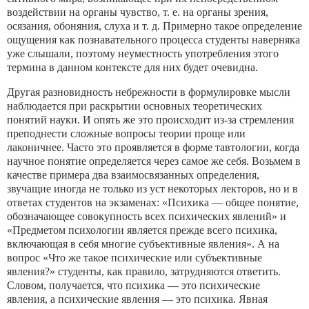
воздей­ствии на органы чувство, т. е. на органы зрения,
осязания, обо­няния, слуха и т. д. Примерно такое определение
ощущения как познавательного процесса студенты наверняка
уже слышали, поэтому неуместность употребления этого
термина в данном контексте для них будет очевидна.
Другая разновидность небрежности в формулировке мысли
на­блюдается при раскрытии основных теоретических
понятий нау­ки. И опять же это происходит из-за стремления
преподнести сложные вопросы теории проще или
лаконичнее. Часто это проявляется в форме тавтологии, когда
научное понятие определя­ется через самое же себя. Возьмем в
качестве примера два взаи­мосвязанных определения,
звучащие иногда не только из уст не­которых лекторов, но и в
ответах студентов на экзаменах: «Пси­хика — общее понятие,
обозначающее совокупность всех психи­ческих явлений» и
«Предметом психологии является прежде всего психика,
включающая в себя многие субъективные явления». А на
вопрос «Что же такое психические или субъективные
явления?» студенты, как правило, затрудняются ответить.
Сло­вом, получается, что психика — это психические
явления, а пси­хические явления — это психика. Явная