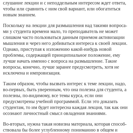
слушание лекции и с не­поддельным интересом ждет ответа,
чтобы или сравнить с ним свой вариант, или обогатиться
новым знанием.
Поскольку на лекции для размышления над такими вопроса­
ми у студента времени мало, то преподаватель не может
слиш­ком часто пользоваться данным приемом активизации
мышле­ния и через него добиваться интереса к своей лекции.
Однако, приступая к изложению какой-нибудь новой
проблемы, содер­жащей принципиальное положение, ему
лучше начать именно с вопроса на размышление. Такие
вопросы, конечно, лучше за­ранее предусмотреть, хотя не
исключена и импровизация.
Таким образом, чтобы вызвать интерес к теме лекции, надо,
во-первых, быть уверенным, что она полезна для студента, а
по­лезны, по-видимому, все темы курса, если они
предусмотрены учебной программой. Если это доказать
студентам, то им будет интересна каждая лекция, так как они
осознают личностный смысл овладения знаниями.
Во-вторых, нужна такая новизна материала, которая способ­
ствовала бы более углубленному пониманию в общем и