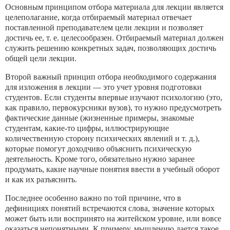
Основным принципом отбора материала для лекции является
целеполагание, когда отбираемый материал отвечает
поставлен­ной преподавателем цели лекции и позволяет
достичь ее, т. е. це­лесообразен. Отбираемый материал должен
служить решению конкретных задач, позволяющих достичь
общей цели лекции.
Второй важный принцип отбора необходимого содержания
для изложения в лекции — это учет уровня подготовки
студен­тов. Если студенты впервые изучают психологию (это,
как пра­вило, первокурсники вузов), то нужно предусмотреть
фактиче­ские данные (жизненные примеры, знакомые
студентам, какие-то цифры, иллюстрирующие
количественную сторону психиче­ских явлений и т. д.),
которые помогут доходчиво объяснить психическую
деятельность. Кроме того, обязательно нужно за­ранее
продумать, какие научные понятия ввести в учебный обо­рот
и как их разъяснить.
Последнее особенно важно по той причине, что в
дефинициях понятий встречаются слова, значение которых
может быть или воспринято на житейском уровне, или вовсе
оказаться непонят­ными. К примеру, мышлению дается такое