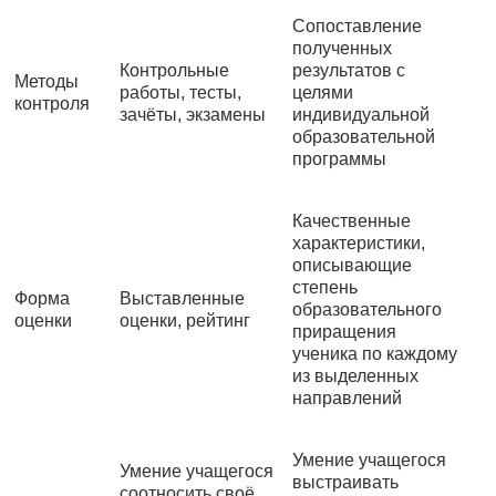
Сопоставление
полученных
Контрольные
результатов с
Методы
работы, тесты,
целями
контроля
зачёты, экзамены
индивидуальной
образовательной
программы
Качественные
характеристики,
описывающие
степень
Форма
Выставленные
образовательного
оценки
оценки, рейтинг
приращения
ученика по каждому
из выделенных
направлений
Умение учащегося
Умение учащегося
выстраивать
соотносить своё