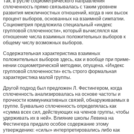
Так, в русле социометрического направления
сплоченносгь прямо связывалась с таким уровнем
развития межличностных отношений, когда в них высок
процент выборов, основанных на взаимной симпатии.
Социометрия предложила специальный «индекс
групповой сплоченности», который вычислялся как
отношение числа взаимных положительных выборов к
общему числу возможных выборов.
Содержательная характеристика взаимных
положительных выборов здесь, как и вообще при приме-
нении социометрической методики, опущена. «Индекс
групповой сплоченности» есть строго формальная
характеристика малой группы.
Другой подход был предложен Л. Фестингером, когда
сплоченность анализировалась на основе частоты и
прочности коммуникативных связей, обнаруживаемых в
группе. Буквально сплоченность определялась как
«сумма всех сил, действующих на членов группы, чтобы
удерживать их в ней». Влияние школы Левина на
Фестингера придало особое содержание этому
утверждению: «силы» интерпретировались либо как