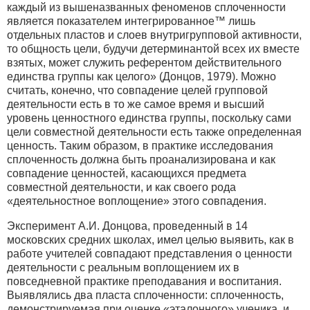
каждый из вышеназванных феноменов сплоченности
является показателем интегрированное™ лишь
отдельных пластов и слоев внутригрупповой активности,
то общность цели, будучи детерминантой всех их вместе
взятых, может служить референтом действительного
единства группы как целого» (Донцов, 1979). Можно
считать, конечно, что совпадение целей групповой
деятельности есть в то же самое время и высший
уровень ценностного единства группы, поскольку сами
цели совместной деятельности есть также определенная
ценность. Таким образом, в практике исследования
сплоченность должна быть проанализирована и как
совпадение ценностей, касающихся предмета
совместной деятельности, и как своего рода
«деятельностное воплощение» этого совпадения.
Эксперимент А.И. Донцова, проведенный в 14
московских средних школах, имел целью выявить, как в
работе учителей совпадают представления о ценности
деятельности с реальным воплощением их в
повседневной практике преподавания и воспитания.
Выявлялись два пласта сплоченности: сплоченность,
демонстрируемая при оценке «эталонного» ученика, и