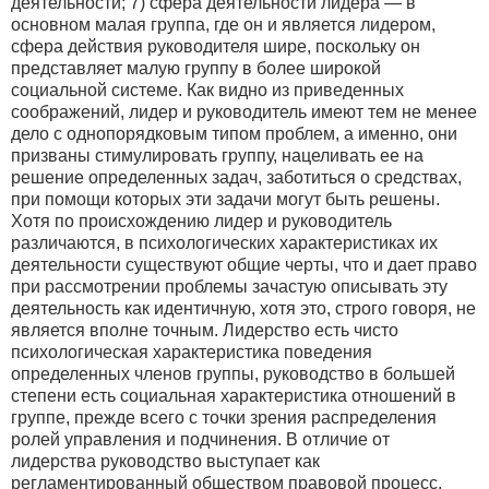
деятельности; 7) сфера деятельности лидера — в
основном малая группа, где он и является лидером,
сфера действия руководителя шире, поскольку он
представляет малую группу в более широкой
социальной системе. Как видно из приведенных
соображений, лидер и руководитель имеют тем не менее
дело с однопорядковым типом проблем, а именно, они
призваны стимулировать группу, нацеливать ее на
решение определенных задач, заботиться о средствах,
при помощи которых эти задачи могут быть решены.
Хотя по происхождению лидер и руководитель
различаются, в психологических характеристиках их
деятельности существуют общие черты, что и дает право
при рассмотрении проблемы зачастую описывать эту
деятельность как идентичную, хотя это, строго говоря, не
является вполне точным. Лидерство есть чисто
психологическая характеристика поведения
определенных членов группы, руководство в большей
степени есть социальная характеристика отношений в
группе, прежде всего с точки зрения распределения
ролей управления и подчинения. В отличие от
лидерства руководство выступает как
регламентированный обществом правовой процесс.