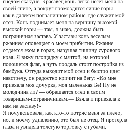
гнедом скакуне. Красавец конь легко несет меня на
своей спине, а вокруг громоздятся синие горы —
как в далеком пограничном районе, где служит мой
отец. Конь поднимает меня на вершину высокой-
высокой горы — там, я знаю, должна быть
пограничная застава. У заставы конь веселым
ржанием оповещает о моем прибытии. Ржание
отдается эхом в горах, нарушая тишину сурового
края. Я вижу площадку с мачтой, на которой
полощется флаг, а чуть поодаль стоит постройка из
бамбука. Оттуда выходит мой отец и быстро идет
навстречу, он радостно кричит на бегу: «Ко мне
приехала моя дочурка, моя маленькая Бе! Ну не
молодчина ли? — обращается отец к своим
товарищам-пограничникам.— Взяла и приехала к
нам на заставу!»
Я почувствовала, как кто-то потряс меня за плечо,
но, к моему удивлению, это был не отец. Я протерла
глаза и увидела толстую торговку с губами,