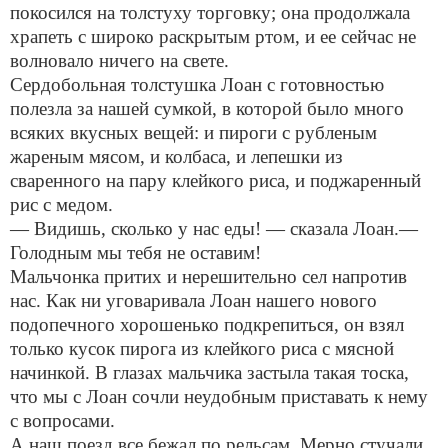
покосился на толстуху торговку; она продолжала
храпеть с широко раскрытым ртом, и ее сейчас не
волновало ничего на свете.
Сердобольная толстушка Лоан с готовностью
полезла за нашей сумкой, в которой было много
всяких вкусных вещей: и пироги с рубленым
жареным мясом, и колбаса, и лепешки из
сваренного на пару клейкого риса, и поджаренный
рис с медом.
— Видишь, сколько у нас еды! — сказала Лоан.—
Голодным мы тебя не оставим!
Мальчонка притих и нерешительно сел напротив
нас. Как ни уговаривала Лоан нашего нового
подопечного хорошенько подкрепиться, он взял
только кусок пирога из клейкого риса с мясной
начинкой. В глазах мальчика застыла такая тоска,
что мы с Лоан сочли неудобным приставать к нему
с вопросами.
А наш поезд все бежал по рельсам. Мерно стучали