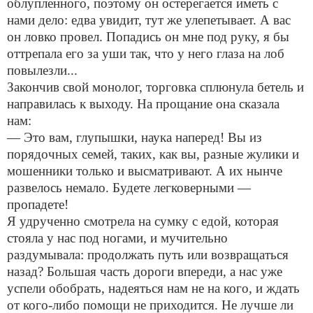
облупленного, поэтому он остерегается иметь с
нами дело: едва увидит, тут же улепетывает. А вас
он ловко провел. Попадись он мне под руку, я бы
оттрепала его за уши так, что у него глаза на лоб
повылезли...
Закончив свой монолог, торговка сплюнула бетель и
направилась к выходу. На прощание она сказала
нам:
— Это вам, глупышки, наука наперед! Вы из
порядочных семей, таких, как вы, разные жулики и
мошенники только и высматривают. А их нынче
развелось немало. Будете легковерными —
пропадете!
Я удрученно смотрела на сумку с едой, которая
стояла у нас под ногами, и мучительно
раздумывала: продолжать путь или возвращаться
назад? Большая часть дороги впереди, а нас уже
успели обобрать, надеяться нам не на кого, и ждать
от кого-либо помощи не приходится. Не лучше ли