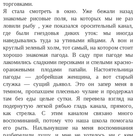
торговками.
Я стала смотреть в окно. Уже бежали назад
знакомые рисовые поля, на которых мы не раз
ловили рыбу , уже показался оросительный канал,
где были гнездовья диких уток: мы иногда
наведывались туда за утиными яйцами. А вон и
круглый зеленый холм, тот самый, на котором стоит
хорошо знакомая пагода. В саду при пагоде мы
лакомились сладкими персиками и спелыми красно-
оранжевыми плодами папайи. Настоятельница
пагоды — добрейшая женщина, а вот старый
служка — сущий дьявол. Это он запер меня в
темном, пропахшем плесенью чулане и продержал
там без еды целые сутки. Я перевела взгляд на
подернутую легкой рябью гладь канала, прямого,
как стрелка. С этим каналом связано много
воспоминаний, потому что наша школа помогала
его рыть. Нахлынувшие на меня воспоминания
разбередили душу, и мне не хотелось ни с кем