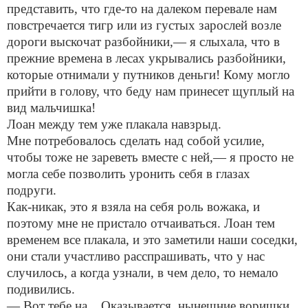
представить, что где-то на далеком перевале нам
повстречается тигр или из густых зарослей возле
дороги выскочат разбойники,— я слыхала, что в
прежние времена в лесах укрывались разбойники,
которые отнимали у путников деньги! Кому могло
прийти в голову, что беду нам принесет щуплый на
вид мальчишка!
Лоан между тем уже плакала навзрыд.
Мне потребовалось сделать над собой усилие,
чтобы тоже не зареветь вместе с ней,— я просто не
могла себе позволить уронить себя в глазах
подруги.
Как-никак, это я взяла на себя роль вожака, и
поэтому мне не пристало отчаиваться. Лоан тем
временем все плакала, и это заметили наши соседки,
они стали участливо расспрашивать, что у нас
случилось, а когда узнали, в чем дело, то немало
подивились.
— Вот тебе на... Оказывается, нынешние воришки