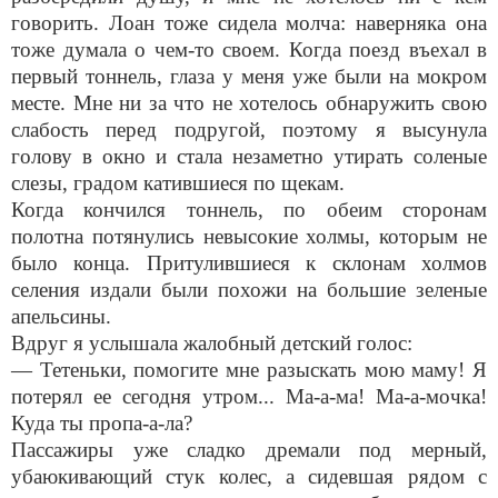
говорить. Лоан тоже сидела молча: наверняка она
тоже думала о чем-то своем. Когда поезд въехал в
первый тоннель, глаза у меня уже были на мокром
месте. Мне ни за что не хотелось обнаружить свою
слабость перед подругой, поэтому я высунула
голову в окно и стала незаметно утирать соленые
слезы, градом катившиеся по щекам.
Когда кончился тоннель, по обеим сторонам
полотна потянулись невысокие холмы, которым не
было конца. Притулившиеся к склонам холмов
селения издали были похожи на большие зеленые
апельсины.
Вдруг я услышала жалобный детский голос:
— Тетеньки, помогите мне разыскать мою маму! Я
потерял ее сегодня утром... Ма-а-ма! Ма-а-мочка!
Куда ты пропа-а-ла?
Пассажиры уже сладко дремали под мерный,
убаюкивающий стук колес, а сидевшая рядом с