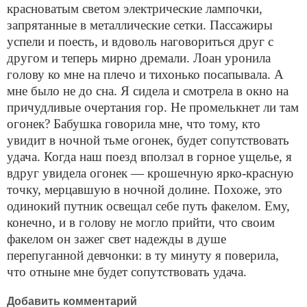
красноватым светом электрические лампочки,
запрятанные в металлические сетки. Пассажиры
успели и поесть, и вдоволь наговориться друг с
другом и теперь мирно дремали. Лоан уронила
голову ко мне на плечо и тихонько посапывала. А
мне было не до сна. Я сидела и смотрела в окно на
причудливые очертания гор. Не промелькнет ли там
огонек? Бабушка говорила мне, что тому, кто
увидит в ночной тьме огонек, будет сопутствовать
удача. Когда наш поезд вползал в горное ущелье, я
вдруг увидела огонек — крошечную ярко-красную
точку, мерцавшую в ночной долине. Похоже, это
одинокий путник освещал себе путь факелом. Ему,
конечно, и в голову не могло прийти, что своим
факелом он зажег свет надежды в душе
перепуганной девчонки: в ту минуту я поверила,
что отныне мне будет сопутствовать удача.
Добавить комментарий