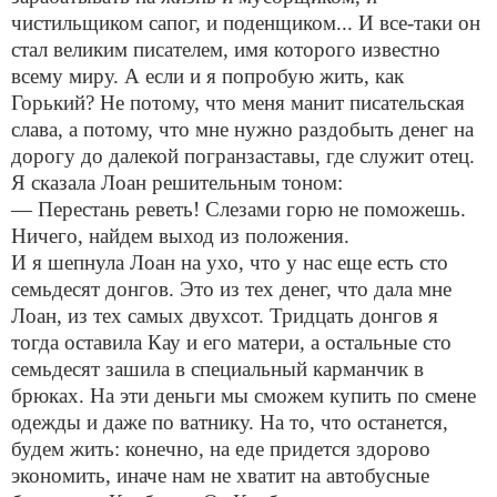
чистильщиком сапог, и поденщиком... И все-таки он
стал великим писателем, имя которого известно
всему миру. А если и я попробую жить, как
Горький? Не потому, что меня манит писательская
слава, а потому, что мне нужно раздобыть денег на
дорогу до далекой погранзаставы, где служит отец.
Я сказала Лоан решительным тоном:
— Перестань реветь! Слезами горю не поможешь.
Ничего, найдем выход из положения.
И я шепнула Лоан на ухо, что у нас еще есть сто
семьдесят донгов. Это из тех денег, что дала мне
Лоан, из тех самых двухсот. Тридцать донгов я
тогда оставила Кау и его матери, а остальные сто
семьдесят зашила в специальный карманчик в
брюках. На эти деньги мы сможем купить по смене
одежды и даже по ватнику. На то, что останется,
будем жить: конечно, на еде придется здорово
экономить, иначе нам не хватит на автобусные