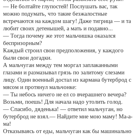
— Не болтайте глупостей! Послушать вас, так
можно подумать, что такие безжалостные
встречаются на каждом шагу! Даже тигрица — и та
любит своих детенышей, а мать и подавно...
— Тогда почему же этот мальчишка оказался
беспризорным?
Каждый строил свои предположения, у каждого
были свои догадки.
А мальчуган между тем моргал заплаканными
глазами и размазывал грязь по залитому слезами
лицу. Один военный достал из кармана бутерброд с
мясом и протянул мальчонке:
— Ты небось ничего не ел со вчерашнего вечера?
Возьми, поешь! Для начала надо утолить голод.
— Спасибо, дяденька! — ответил мальчуган, но
бутерброд не взял.— Найдите мне мою маму! Ма-а-
ма!
Отказываясь от еды, мальчуган как бы машинально