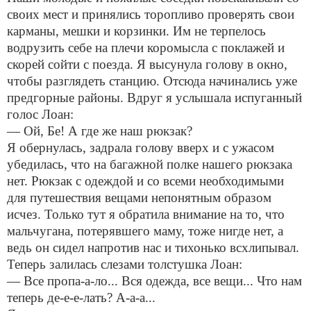
своих мест и принялись торопливо проверять свои
карманы, мешки и корзинки. Им не терпелось
водрузить себе на плечи коромысла с поклажей и
скорей сойти с поезда. Я высунула голову в окно,
чтобы разглядеть станцию. Отсюда начинались уже
предгорные районы. Вдруг я услышала испуганный
голос Лоан:
— Ой, Бе! А где же наш рюкзак?
Я обернулась, задрала голову вверх и с ужасом
убедилась, что на багажной полке нашего рюкзака
нет. Рюкзак с одеждой и со всеми необходимыми
для путешествия вещами непонятным образом
исчез. Только тут я обратила внимание на то, что
мальчугана, потерявшего маму, тоже нигде нет, а
ведь он сидел напротив нас и тихонько всхлипывал.
Теперь залилась слезами толстушка Лоан:
— Все пропа-а-ло... Вся одежда, все вещи... Что нам
теперь де-е-е-лать? А-а-а...