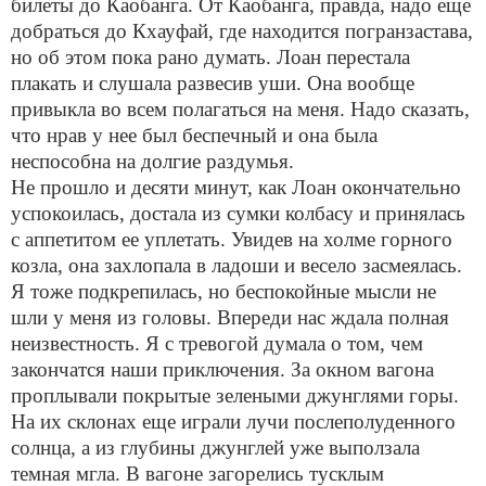
билеты до Каобанга. От Каобанга, правда, надо еще
добраться до Кхауфай, где находится погранзастава,
но об этом пока рано думать. Лоан перестала
плакать и слушала развесив уши. Она вообще
привыкла во всем полагаться на меня. Надо сказать,
что нрав у нее был беспечный и она была
неспособна на долгие раздумья.
Не прошло и десяти минут, как Лоан окончательно
успокоилась, достала из сумки колбасу и принялась
с аппетитом ее уплетать. Увидев на холме горного
козла, она захлопала в ладоши и весело засмеялась.
Я тоже подкрепилась, но беспокойные мысли не
шли у меня из головы. Впереди нас ждала полная
неизвестность. Я с тревогой думала о том, чем
закончатся наши приключения. За окном вагона
проплывали покрытые зелеными джунглями горы.
На их склонах еще играли лучи послеполуденного
солнца, а из глубины джунглей уже выползала
темная мгла. В вагоне загорелись тусклым