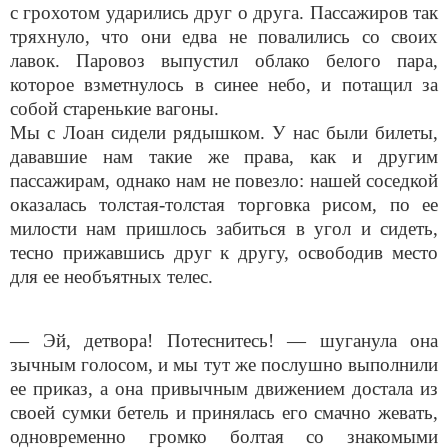
с грохотом ударились друг о друга. Пассажиров так
тряхнуло, что они едва не повалились со своих
лавок. Паровоз выпустил облако белого пара,
которое взметнулось в синее небо, и потащил за
собой старенькие вагоны.
Мы с Лоан сидели рядышком. У нас были билеты,
дававшие нам такие же права, как и другим
пассажирам, однако нам не повезло: нашей соседкой
оказалась толстая-толстая торговка рисом, по ее
милости нам пришлось забиться в угол и сидеть,
тесно прижавшись друг к другу, освободив место
для ее необъятных телес.
— Эй, детвора! Потеснитесь! — шуганула она
зычным голосом, и мы тут же послушно выполнили
ее приказ, а она привычным движением достала из
своей сумки бетель и принялась его смачно жевать,
одновременно громко болтая со знакомыми