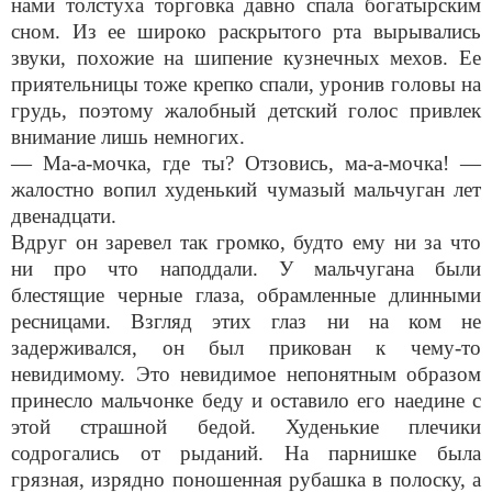
нами толстуха торговка давно спала богатырским
сном. Из ее широко раскрытого рта вырывались
звуки, похожие на шипение кузнечных мехов. Ее
приятельницы тоже крепко спали, уронив головы на
грудь, поэтому жалобный детский голос привлек
внимание лишь немногих.
— Ма-а-мочка, где ты? Отзовись, ма-а-мочка! —
жалостно вопил худенький чумазый мальчуган лет
двенадцати.
Вдруг он заревел так громко, будто ему ни за что
ни про что наподдали. У мальчугана были
блестящие черные глаза, обрамленные длинными
ресницами. Взгляд этих глаз ни на ком не
задерживался, он был прикован к чему-то
невидимому. Это невидимое непонятным образом
принесло мальчонке беду и оставило его наедине с
этой страшной бедой. Худенькие плечики
содрогались от рыданий. На парнишке была
грязная, изрядно поношенная рубашка в полоску, а