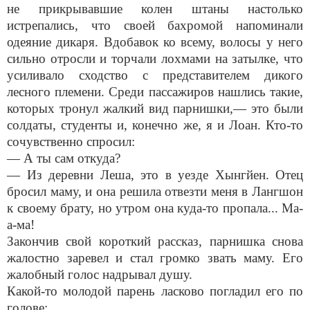
не прикрывавшие колен штаны настолько
истрепались, что своей бахромой напоминали
одеяние дикаря. Вдобавок ко всему, волосы у него
сильно отросли и торчали лохмами на затылке, что
усиливало сходство с представителем дикого
лесного племени. Среди пассажиров нашлись такие,
которых тронул жалкий вид парнишки,— это были
солдаты, студенты и, конечно же, я и Лоан. Кто-то
сочувственно спросил:
— А ты сам откуда?
— Из деревни Леша, это в уезде Хынгйен. Отец
бросил маму, и она решила отвезти меня в Лангшон
к своему брату, но утром она куда-то пропала... Ма-
а-ма!
Закончив свой короткий рассказ, парнишка снова
жалостно заревел и стал громко звать маму. Его
жалобный голос надрывал душу.
Какой-то молодой парень ласково погладил его по
голове: