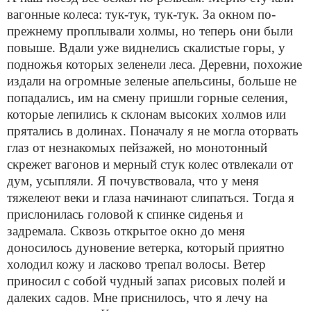
вагонные колеса: тук-тук, тук-тук. За окном по-
прежнему проплывали холмы, но теперь они были
повыше. Вдали уже виднелись скалистые горы, у
подножья которых зеленели леса. Деревни, похожие
издали на огромные зеленые апельсины, больше не
попадались, им на смену пришли горные селения,
которые лепились к склонам высоких холмов или
прятались в долинах. Поначалу я не могла оторвать
глаз от незнакомых пейзажей, но монотонный
скрежет вагонов и мерный стук колес отвлекали от
дум, усыпляли. Я почувствовала, что у меня
тяжелеют веки и глаза начинают слипаться. Тогда я
прислонилась головой к спинке сиденья и
задремала. Сквозь открытое окно до меня
доносилось дуновение ветерка, который приятно
холодил кожу и ласково трепал волосы. Ветер
приносил с собой чудный запах рисовых полей и
далеких садов. Мне приснилось, что я лечу на