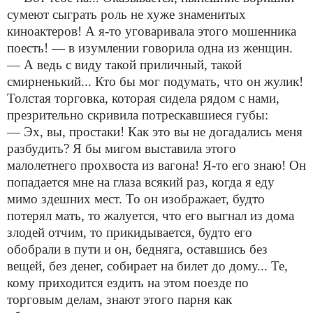
сумеют сыграть роль не хуже знаменитых
киноактеров! А я-то уговаривала этого мошенника
поесть! — в изумлении говорила одна из женщин.
— А ведь с виду такой приличный, такой
смирненький... Кто бы мог подумать, что он жулик!
Толстая торговка, которая сидела рядом с нами,
презрительно скривила потрескавшиеся губы:
— Эх, вы, простаки! Как это вы не догадались меня
разбудить? Я бы мигом выставила этого
малолетнего прохвоста из вагона! Я-то его знаю! Он
попадается мне на глаза всякий раз, когда я еду
мимо здешних мест. То он изображает, будто
потерял мать, то жалуется, что его выгнал из дома
злодей отчим, то прикидывается, будто его
обобрали в пути и он, бедняга, оставшись без
вещей, без денег, собирает на билет до дому... Те,
кому приходится ездить на этом поезде по
торговым делам, знают этого парня как