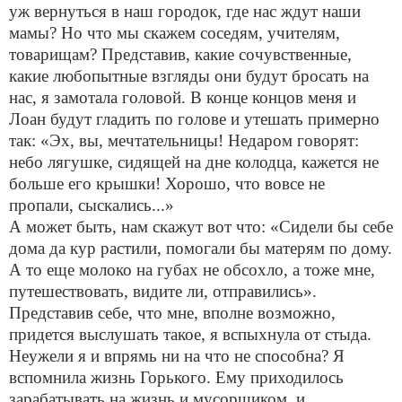
уж вернуться в наш городок, где нас ждут наши
мамы? Но что мы скажем соседям, учителям,
товарищам? Представив, какие сочувственные,
какие любопытные взгляды они будут бросать на
нас, я замотала головой. В конце концов меня и
Лоан будут гладить по голове и утешать примерно
так: «Эх, вы, мечтательницы! Недаром говорят:
небо лягушке, сидящей на дне колодца, кажется не
больше его крышки! Хорошо, что вовсе не
пропали, сыскались...»
А может быть, нам скажут вот что: «Сидели бы себе
дома да кур растили, помогали бы матерям по дому.
А то еще молоко на губах не обсохло, а тоже мне,
путешествовать, видите ли, отправились».
Представив себе, что мне, вполне возможно,
придется выслушать такое, я вспыхнула от стыда.
Неужели я и впрямь ни на что не способна? Я
вспомнила жизнь Горького. Ему приходилось
зарабатывать на жизнь и мусорщиком, и