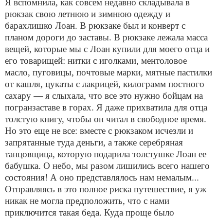
Я вспомнила, как совсем недавно складывала в
рюкзак свою летнюю и зимнюю одежду и
барахлишко Лоан. В рюкзаке был и конверт с
планом дороги до заставы. В рюкзаке лежала масса
вещей, которые мы с Лоан купили для моего отца и
его товарищей: нитки с иголками, ментоловое
масло, пуговицы, почтовые марки, мятные пастилки
от кашля, цукаты с лакрицей, килограмм постного
сахару — я слыхала, что все это нужно бойцам на
погранзаставе в горах. Я даже прихватила для отца
толстую книгу, чтобы он читал в свободное время.
Но это еще не все: вместе с рюкзаком исчезли и
запрятанные туда деньги, а также серебряная
танцовщица, которую подарила толстушке Лоан ее
бабушка. О небо, мы разом лишились всего нашего
состояния! А оно представлялось нам немалым...
Отправляясь в это полное риска путешествие, я уж
никак не могла предположить, что с нами
приключится такая беда. Куда проще было