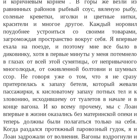
и коричневым корнем . В горы же везли из
равнинных районов рыбный соус, вяленую рыбу,
соленые креветки, иголки и цветные нитки,
красители и многое другое. Каждый норовил
поудобнее устроиться со своими товарами,
загромождая пространство вокруг себя. Я впервые
ехала на поезде, и поэтому мне все было в
диковинку, хотя в первые минуты у меня потемнело
в глазах от всей этой сумятицы, от непривычного
многолюдья, от оживленной болтовни и шумных
ссор. Не говоря уже о том, что я не сразу
притерпелась к запаху бетеля, который жевали
пассажирки, к кисловатому запаху потных тел и к
зловонию, исходившему от туалетов в начале и в
конце вагона. И ко всему прочему, мы с Лоан
впервые в жизни оказались без материнской опеки и
теперь должны были полагаться только на себя.
Когда раздался протяжный паровозный гудок, я и
Лоан задрожали от волнения. Вагоны вздрогнули и