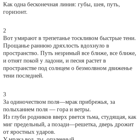
Как одна бесконечная линия: губы, шея, путь,
горизонт.
2
Вот умирают в трепетанье тоскливом быстрые тени.
Прощанье раннюю дряхлость вдохнуло в
пространство. Путь незримый все ближе, все ближе,
и отнят покой у ладони, и песня растет в
пространстве под солнцем о безмолвном движенье
тени последней.
3
За одиночеством поля—мрак прибрежья, за
полыханием поля — гора и ветры.
Из глуби родников вверх рвется тьма, студящая, как
миг предельный, а позади—решетка, дверь дрожит
от яростных ударов.
У мрака вод, ты, опаленный,