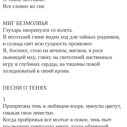
Все словно во сне.
МИГ БЕЗМОЛВЬЯ
Глухарь низринулся со взлета.
В иссохшей глине виден ход для тайных родников,
и солнца свет всю сущность проявляет.
Я, босоног, стою на вечном, мягком, в росе
пьянящей мху, гляжу на светотеней лиственных
игру в глубинах сердца, на тишины покой
холодноватый в своей крови.
ПЕСНИ О ТЕНЯХ
1
Припрятана тень в любящем взоре, минуты цветут,
смыкая свои лепестки.
Когда прибрежья все молчат в покое, тень пьет
последнюю гнетущую мечту души обмершей.