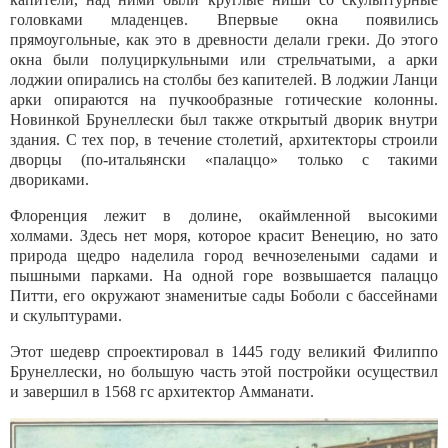
головками младенцев. Впервые окна появились
прямоугольные, как это в древности делали греки. До этого
окна были полуциркульными или стрельчатыми, а арки
лоджии опирались на столбы без капителей. В лоджии Ланци
арки опираются на пучкообразные готические колонны.
Новинкой Брунеллески был также открытый дворик внутри
здания. С тех пор, в течение столетий, архитекторы строили
дворцы (по-итальянски «палаццо» только с такими
двориками.
Флоренция лежит в долине, окаймленной высокими
холмами. Здесь нет моря, которое красит Венецию, но зато
природа щедро наделила город вечнозелеными садами и
пышными парками. На одной горе возвышается палаццо
Питти, его окружают знаменитые сады Боболи с бассейнами
и скульптурами.
Этот шедевр спроектировал в 1445 году великий Филиппо
Брунеллески, но большую часть этой постройки осуществил
и завершил в 1568 гс архитектор Амманати.