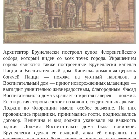
Архитектор Брунеллески построил купол Флорентийского
собора, который виден со всех точек города. Украшением
города являются также построенные Брунеллески капелла
Пацци и Воспитательный дом. Капелла- домашняя церковь
богачей Пацци — похожа на уютный павильон, а
Воспитательный дом — приют новорожденных младенцев —
выглядит удивительно жизнерадостным, благородным. Фасад
Воспитательного дома украшает открытая галерея — лоджия.
Ее открытая сторона состоит из колонн, соединенных арками.
Лоджии во Флоренции имели особое значение. На них
проводились праздники, принимались гости, подписывались
договор. Величина и вид лоджии указывали на важность
здания. Лоджия Воспитательго дома была новинкой.
Брунеллески сделал ее изящной, арки её опирались на
капители, над ними были круглые ниши со скульптурные