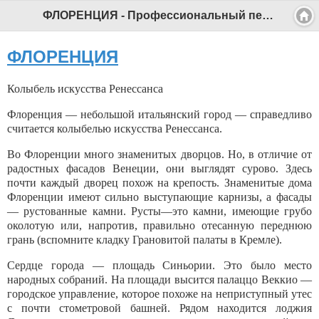
ФЛОРЕНЦИЯ - Профессиональный педагог
ФЛОРЕНЦИЯ
Колыбель искусства Ренессанса
Флоренция — небольшой итальянский город — справедливо
считается колыбелью искусства Ренессанса.
Во Флоренции много знаменитых дворцов. Но, в отличие от
радостных фасадов Венеции, они выглядят сурово. Здесь
почти каждый дворец похож на крепость. Знаменитые дома
Флоренции имеют сильно выступающие карнизы, а фасады
— рустованные камни. Русты—это камни, имеющие грубо
околотую или, напротив, правильно отесанную переднюю
грань (вспомните кладку Грановитой палаты в Кремле).
Сердце города — площадь Синьории. Это было место
народных собра­ний. На площади высится палаццо Веккио —
городское управление, которое похоже на неприступный утес
с почти стометровой башней. Рядом нахо­дится лоджия