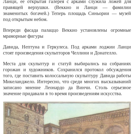
Ланци, ее открытая галерея с арками служила ложей для
правящей верхушки. (Веккио и Ланци — фамилии
знаменитых богачей.) Теперь площадь Синьории — музей
под открытым небом.
Впереди фасада палаццо Веккио установлены огромные
мраморные фигуры
Давида, Нептуна и Геркулеса. Под арками лоджии Ланци
стоят произведения скульпторов Челлини и Донателло.
Места для скульптур и статуй выбирались на собраниях
горожан и ху­дожников. Сохранился протокол обсуждения
того, где поставить колоссаль­ную скульптуру Давида работы
Микеланджело. Интересно, что среди мно­гих высказываний
записано мнение Леонардо да Винчи. Столь серьезное
значение придавали в то время произведениям искусства.