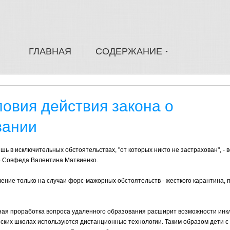
ГЛАВНАЯ
СОДЕРЖАНИЕ
овия действия закона о
вании
ь в исключительных обстоятельствах, "от которых никто не застрахован", - 
ер Совфеда Валентина Матвиенко.
чение только на случаи форс-мажорных обстоятельств - жесткого карантина, 
ная проработка вопроса удаленного образования расширит возможности инк
сийских школах используются дистанционные технологии. Таким образом дети 