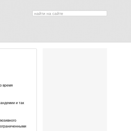
Искать...
0
во время
пандемии и так
люзивного
с ограниченными