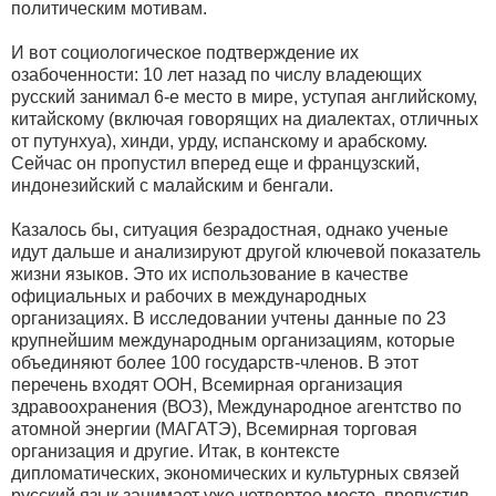
политическим мотивам.
И вот социологическое подтверждение их
озабоченности: 10 лет назад по числу владеющих
русский занимал 6-е место в мире, уступая английскому,
китайскому (включая говорящих на диалектах, отличных
от путунхуа), хинди, урду, испанскому и арабскому.
Сейчас он пропустил вперед еще и французский,
индонезийский с малайским и бенгали.
Казалось бы, ситуация безрадостная, однако ученые
идут дальше и анализируют другой ключевой показатель
жизни языков. Это их использование в качестве
официальных и рабочих в международных
организациях. В исследовании учтены данные по 23
крупнейшим международным организациям, которые
объединяют более 100 государств-членов. В этот
перечень входят ООН, Всемирная организация
здравоохранения (ВОЗ), Международное агентство по
атомной энергии (МАГАТЭ), Всемирная торговая
организация и другие. Итак, в контексте
дипломатических, экономических и культурных связей
русский язык занимает уже четвертое место, пропустив