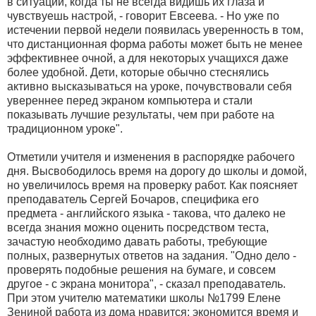
в ситуации, когда ты не всегда видишь их глаза и
чувствуешь настрой, - говорит Евсеева. - Но уже по
истечении первой недели появилась уверенность в том,
что дистанционная форма работы может быть не менее
эффективнее очной, а для некоторых учащихся даже
более удобной. Дети, которые обычно стеснялись
активно высказываться на уроке, почувствовали себя
увереннее перед экраном компьютера и стали
показывать лучшие результаты, чем при работе на
традиционном уроке".
Отметили учителя и изменения в распорядке рабочего
дня. Высвободилось время на дорогу до школы и домой,
но увеличилось время на проверку работ. Как поясняет
преподаватель Сергей Бочаров, специфика его
предмета - английского языка - такова, что далеко не
всегда знания можно оценить посредством теста,
зачастую необходимо давать работы, требующие
полных, развернутых ответов на задания. "Одно дело -
проверять подобные решения на бумаге, и совсем
другое - с экрана монитора", - сказал преподаватель.
При этом учителю математики школы №1799 Елене
Зениной работа из дома нравится: экономится время и