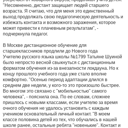
"Несомненно, дистант защищает людей старшего
возраста. Я считаю, что для меня это единственный
выход продолжать свою педагогическую деятельность и
избежать контакта и возможного заражения, которое
может привести к плачевным результатам", -
подчеркнула педагог.
В Москве дистанционное обучение для
старшеклассников продлили до Нового года
Учителю русского языка школы №1799 Татьяне Шуиной
было непросто весной свыкнуться с дистанционным
форматом обучения из-за внезапности локдауна. Но к
концу прошлого учебного года уже стало вполне
комфортно. "Осенью период адаптации длился в
среднем две недели, у кого-то это произошло быстрее.
Во многом это связано с "мобильностью" самого
человека", - пояснила она. По ее словам, сложнее
пришлось с новыми классами, если учителю за время
очного обучения не удалось установить с каждым
учеником основательный личный контакт. "В моем
классе половина детей из тех, что обучались в нашей
школе ранее, остальные ребята "новенькие". Контакт и