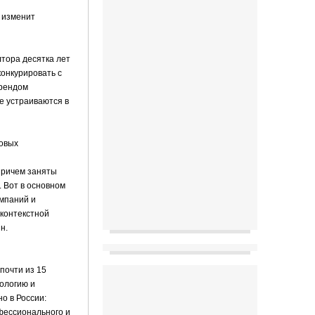
 изменит
лтора десятка лет
онкурировать с
трендом
не устраиваются в
говых
 Причем заняты
. Вот в основном
омпаний и
 контекстной
н.
почти из 15
ологию и
о в России:
фессионального и