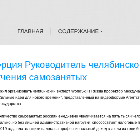
ГЛАВНАЯ
СОДЕРЖАНИЕ
рция Руководитель челябинског
учения самозанятых
ил организовать челябинский эксперт WorldSkills Russia проректор Междун
"Сильные идеи для нового времени", представленный на видеофоруме Агентст
государства.
личество самозанятых россиян ежедневно увеличивается на пять тысяч чело
гально, но без лишней административной нагрузки, способствуют налоговые
019 года плательщики налога на профессиональный доход вывели из тени б