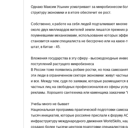
Однако Максим Усынин усматривает за микробизнесом бол
структуру экономики и в итоге обеспечит ее рост.
Собственно, к работе на себя людей подталкивают многие 
около двух миллиардов жителей земли лишатся прежних р
поумневшими механизмами, использование которых эффек
становится наем специалиста не бессрочно или на какое-то
штат, в Китае - 45.
Вложения государства в эту сферу - высокодоходные инве
поступлений растущего микробизнеса
В России тоже появились робкие ростки, но пока самозаня
эти люди в ограниченном секторе экономики: живут частным
и все. Между тем, судя по заявкам, которые размещаются
частных лиц на свободных профессионалов из сферы услуг,
рекламы. Хорошего сантехника или каменщика заказчики "п
Учебы много не бывает
Национальная программа практической подготовки самоза
тысяч инициатив, которые россияне прислали к форуму А
инфраструктуру международного движения WorldSkills, на
создано более тысячи центров подготовки специалистов 