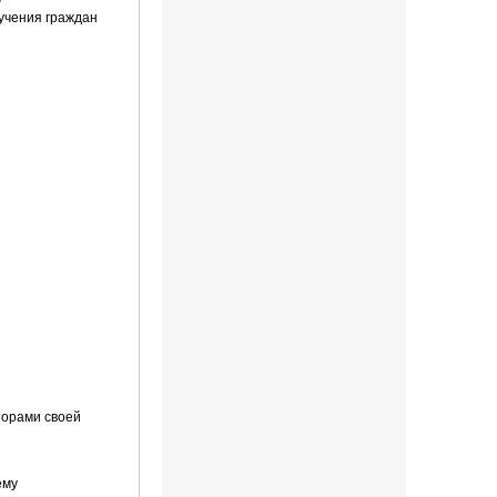
бучения граждан
торами своей
ему