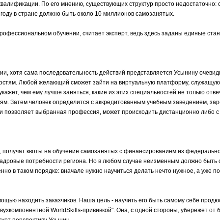
валификации. По его мнению, существующих структур просто недостаточно:
0 году в стране должно быть около 10 миллионов самозанятых.
 профессиональном обучении, считает эксперт, ведь здесь заданы единые ста
рии, хотя сама последовательность действий представляется Усынину очеви
льностям. Любой желающий сможет зайти на виртуальную платформу, служащу
кажет, чем ему лучше заняться, какие из этих специальностей не только отве
ям. Затем человек определится с аккредитованным учебным заведением, зар
сли позволяет выбранная профессия, может происходить дистанционно либо 
 получат квоты на обучение самозанятых с финансированием из федерально
 кадровые потребности региона. Но в любом случае неизменным должно быть
о в таком порядке: вначале нужно научиться делать нечто нужное, а уже по
ощью находить заказчиков. Наша цель - научить его быть самому себе продю
вухкомпонентной WorldSkills-прививкой". Она, с одной стороны, убережет от 