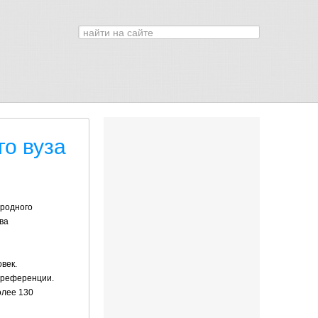
Искать...
0
о вуза
ародного
ва
век.
 преференции.
олее 130