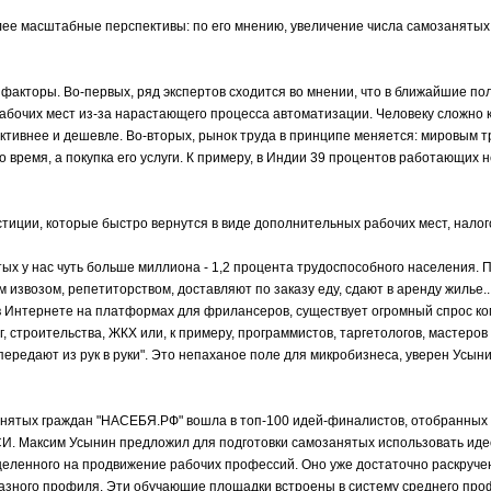
ее масштабные перспективы: по его мнению, увеличение числа самозанятых
факторы. Во-первых, ряд экспертов сходится во мнении, что в ближайшие по
абочих мест из-за нарастающего процесса автоматизации. Человеку сложно к
тивнее и дешевле. Во-вторых, рынок труда в принципе меняется: мировым 
 время, а покупка его услуги. К примеру, в Индии 39 процентов работающих 
стиции, которые быстро вернутся в виде дополнительных рабочих мест, нало
тых у нас чуть больше миллиона - 1,2 процента трудоспособного населения.
 извозом, репетиторством, доставляют по заказу еду, сдают в аренду жилье..
 в Интернете на платформах для фрилансеров, существует огромный спрос к
 строительства, ЖКХ или, к примеру, программистов, таргетологов, мастеров
ередают из рук в руки". Это непаханое поле для микробизнеса, уверен Усыни
нятых граждан "НАСЕБЯ.РФ" вошла в топ-100 идей-финалистов, отобранных 
СИ. Максим Усынин предложил для подготовки самозанятых использовать иде
целенного на продвижение рабочих профессий. Оно уже достаточно раскручен
разного профиля. Эти обучающие площадки встроены в систему среднего про