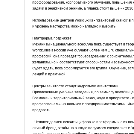
профобразования, корпоративного обучения, повышения к
задачи в реактивном режиме, а планка стоит выше - к 203
Использование центров WorldSkills - "квантовый скачок" в
и уровень мастерства можно наглядно измерить.
Платформа подскажет
Механизм национального всеобуча пока существует в тео
WorldSkills в России уже обучают более чем 170 специа
профессий: она проведет "собеседование" с соискателем, у
желаниям, но и соответствуют способностям и возможност
будет ждать, пока сформируется его группа. Обучение, е
лекций и практикой.
Центры занятости станут кадровыми агентствами
Привлеченные учебные заведения, по замыслу челябинца,
Возможен и территориальный заказ, когда в приоритете -
профессиональных навыков с предпринимательскими. Именн
продавать.
- Человек должен освоить цифровые платформы и с их пом
личный бренд, чтобы на выходе получился специалист с "д