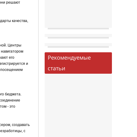
 они решают
ндарты качества,
дной. Центры
ю навигатором
Рекомендуемые
чают его
егистрируется и
статьи
с посещением
го бюджета.
 соединение
том - это
сером, создавать
безработицы, с