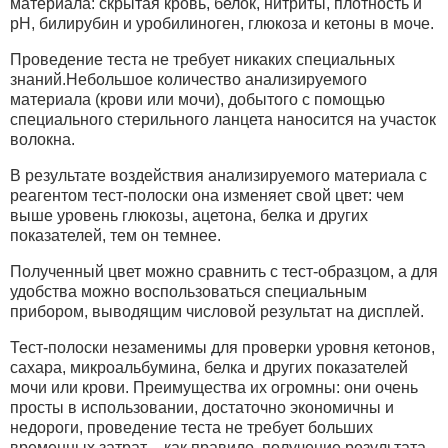
материала: скрытая кровь, белок, нитриты, плотность и
рН, билирубин и уробилиноген, глюкоза и кетоны в моче.
Проведение теста не требует никаких специальных
знаний.Небольшое количество анализируемого
материала (крови или мочи), добытого с помощью
специального стерильного ланцета наносится на участок
волокна.
В результате воздействия анализируемого материала с
реагентом тест-полоски она изменяет свой цвет: чем
выше уровень глюкозы, ацетона, белка и других
показателей, тем он темнее.
Полученный цвет можно сравнить с тест-образцом, а для
удобства можно воспользоваться специальным
прибором, выводящим числовой результат на дисплей.
Тест-полоски незаменимы для проверки уровня кетонов,
сахара, микроальбумина, белка и других показателей
мочи или крови. Преимущества их огромны: они очень
просты в использовании, достаточно экономичны и
недороги, проведение теста не требует больших
временных затрат – как правило, получение результата