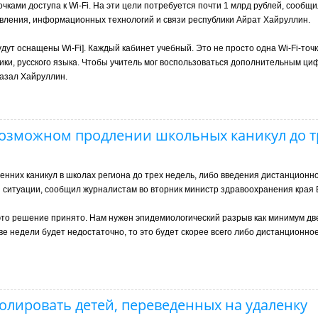
чками доступа к Wi-Fi. На эти цели потребуется почти 1 млрд рублей, сообщи
вления, информационных технологий и связи республики Айрат Хайруллин.
дут оснащены Wi-Fi]. Каждый кабинет учебный. Это не просто одна Wi-Fi-точка
ики, русского языка. Чтобы учитель мог воспользоваться дополнительным ц
казал Хайруллин.
возможном продлении школьных каникул до т
них каникул в школах региона до трех недель, либо введения дистанционно
 ситуации, сообщил журналистам во вторник министр здравоохранения края
это решение принято. Нам нужен эпидемиологический разрыв как минимум дв
ве недели будет недостаточно, то это будет скорее всего либо дистанционно
олировать детей, переведенных на удаленку