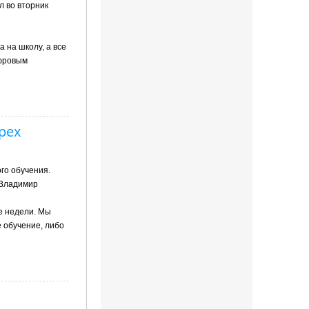
л во вторник
 на школу, а все
ифровым
рех
го обучения.
 Владимир
е недели. Мы
е обучение, либо