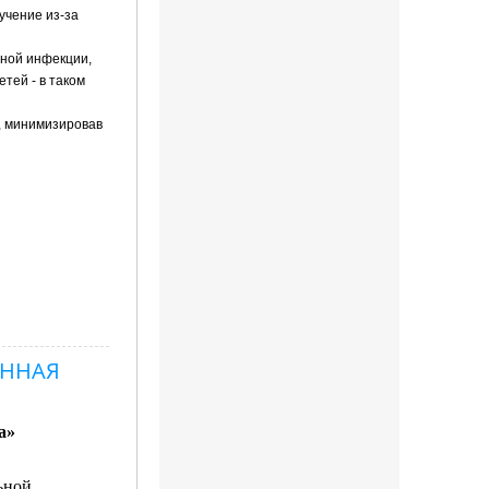
учение из-за
сной инфекции,
тей - в таком
, минимизировав
ЕННАЯ
а»
ьной