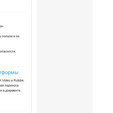
а».
ы попали и на
зопасности.
атформы
.Video и Rutubе.
ния переноса
я в документе,