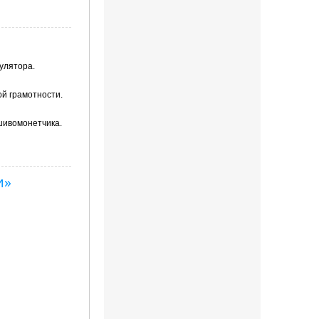
улятора.
ой грамотности.
шивомонетчика.
и»