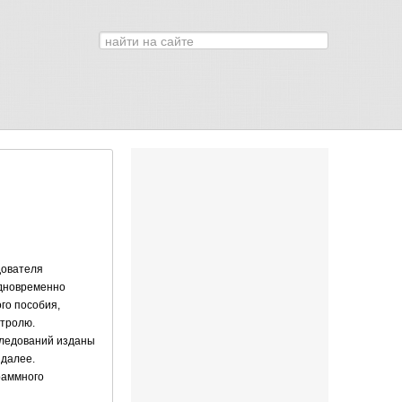
Искать...
0
дователя
Одновременно
го пособия,
нтролю.
сследований изданы
 далее.
раммного