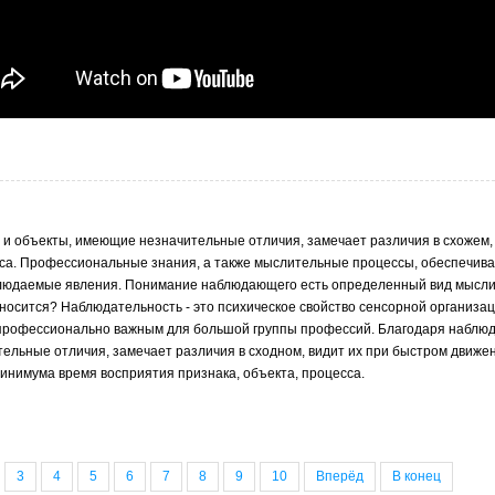
 и объекты, имеющие незначительные отличия, замечает различия в схожем,
сса. Профессиональные знания, а также мыслительные процессы, обеспечи
блюдаемые явления. Понимание наблюдающего есть определенный вид мысли
относится? Наблюдательность - это психическое свойство сенсорной организац
профессионально важным для большой группы профессий. Благодаря наблю
ельные отличия, замечает различия в сходном, видит их при быстром движен
инимума время восприятия признака, объекта, процесса.
3
4
5
6
7
8
9
10
Вперёд
В конец