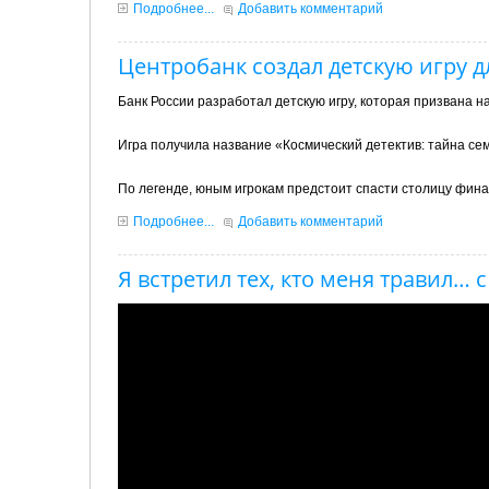
Подробнее...
Добавить комментарий
Центробанк создал детскую игру 
Банк России разработал детскую игру, которая призвана 
Игра получила название «Космический детектив: тайна сем
По легенде, юным игрокам предстоит спасти столицу фина
Подробнее...
Добавить комментарий
Я встретил тех, кто меня травил…