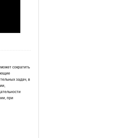
 может сократить
вающие
тельных задач, в
ии,
дательности
ии, при