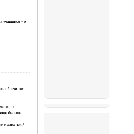
а учащийся – о
телей, считает
истах по
 еще больше.
ди и азиатской