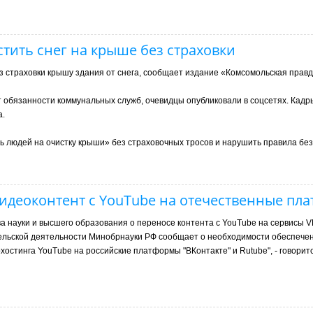
ить снег на крыше без страховки
 страховки крышу здания от снега, сообщает издание «Комсомольская правд
т обязанности коммунальных служб, очевидцы опубликовали в соцсетях. Кадр
а.
ь людей на очистку крыши» без страховочных тросов и нарушить правила бе
идеоконтент с YouTube на отечественные пл
а науки и высшего образования о переносе контента с YouTube на сервисы VK
льской деятельности Минобрнауки РФ сообщает о необходимости обеспече
хостинга YouTube на российские платформы "ВКонтакте" и Rutube", - говоритс