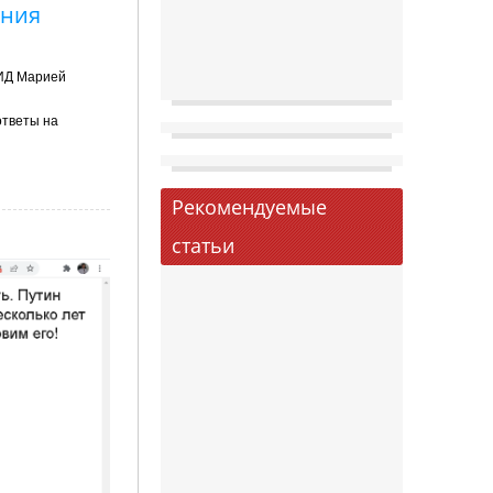
ания
МИД Марией
ответы на
Рекомендуемые
статьи