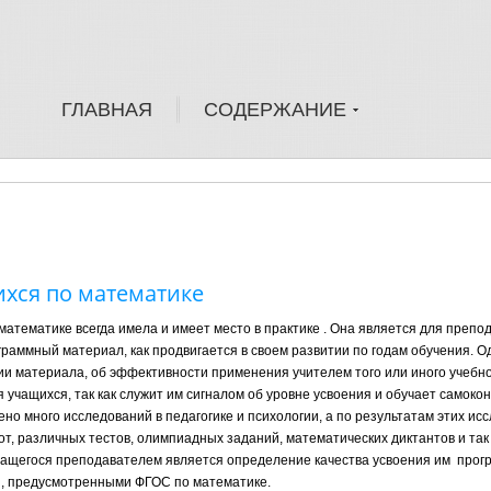
ГЛАВНАЯ
СОДЕРЖАНИЕ
хся по математике
математике всегда имела и имеет место в практике . Она является для препо
ограммный материал, как продвигается в своем развитии по годам обучения. 
нии материала, об эффективности применения учителем того или иного учебно
 учащихся, так как служит им сигналом об уровне усвоения и обучает самоко
но много исследований в педагогике и психологии, а по результатам этих и
т, различных тестов, олимпиадных заданий, математических диктантов и так
учащегося преподавателем является определение качества усвоения им
прог
и, предусмотренными ФГОС по математике.